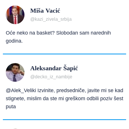
Miša Vacić
@kazi_zivela_srbija
Oće neko na basket? Slobodan sam narednih
godina.
Aleksandar Šapić
@decko_iz_nambije
@Alek_Veliki Izvinite, predsedniče, javite mi se kad
stignete, mislim da ste mi greškom odbili poziv šest
puta