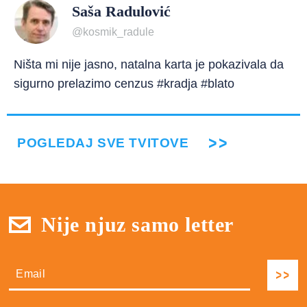
Saša Radulović
@kosmik_radule
Ništa mi nije jasno, natalna karta je pokazivala da
sigurno prelazimo cenzus #kradja #blato
POGLEDAJ SVE TVITOVE
Nije njuz samo letter