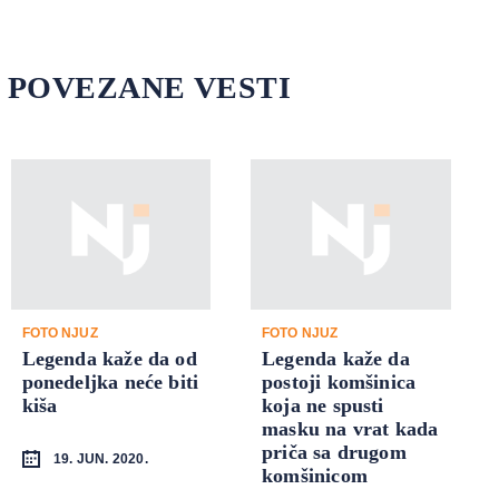
POVEZANE VESTI
FOTO NJUZ
FOTO NJUZ
Legenda kaže da od
Legenda kaže da
ponedeljka neće biti
postoji komšinica
kiša
koja ne spusti
masku na vrat kada
priča sa drugom
19. JUN. 2020.
komšinicom