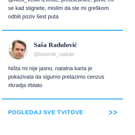
se kad stignete, mislim da ste mi greškom
odbili poziv šest puta
Saša Radulović
@kosmik_radule
Ništa mi nije jasno, natalna karta je
pokazivala da sigurno prelazimo cenzus
#kradja #blato
POGLEDAJ SVE TVITOVE