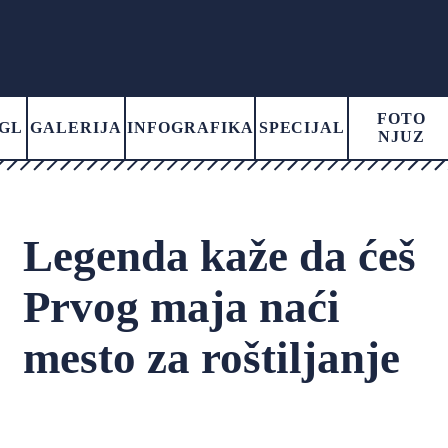
FOTO
GL
GALERIJA
INFOGRAFIKA
SPECIJAL
NJUZ
Legenda kaže da ćeš
Prvog maja naći
mesto za roštiljanje