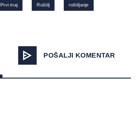
Prvi maj
Roštilj
roštiljanje
POŠALJI KOMENTAR