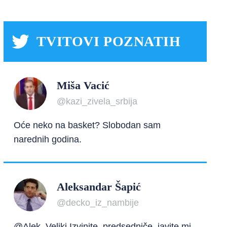
TVITOVI POZNATIH
Miša Vacić
@kazi_zivela_srbija
Oće neko na basket? Slobodan sam
narednih godina.
Aleksandar Šapić
@decko_iz_nambije
@Alek_Veliki Izvinite, predsedniče, javite mi