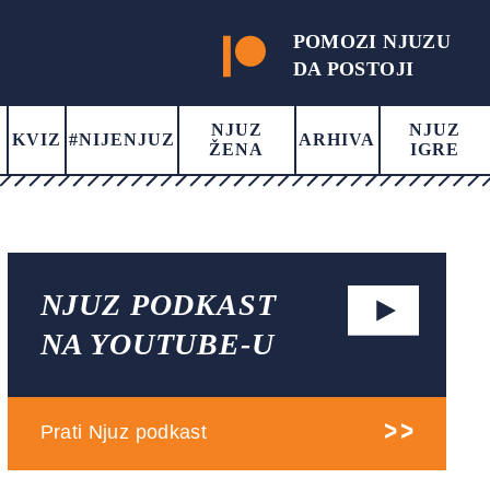
POMOZI NJUZU
DA POSTOJI
NJUZ
NJUZ
KVIZ
#NIJENJUZ
ARHIVA
ŽENA
IGRE
NJUZ PODKAST
NA YOUTUBE-U
Prati Njuz podkast