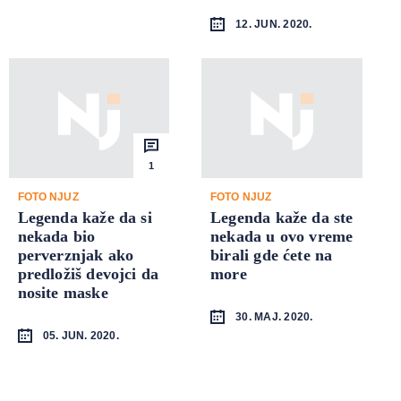
12. JUN. 2020.
1
FOTO NJUZ
FOTO NJUZ
Legenda kaže da si
Legenda kaže da ste
nekada bio
nekada u ovo vreme
perverznjak ako
birali gde ćete na
predložiš devojci da
more
nosite maske
30. MAJ. 2020.
05. JUN. 2020.