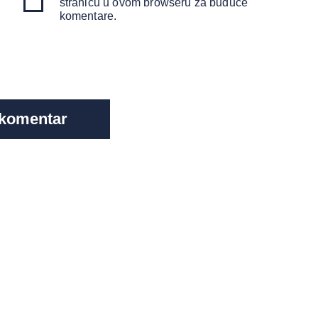
stranicu u ovom browseru za buduće
komentare.