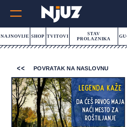
STAV
NAJNOVIJE
SHOP
TVITOVI
GU
PROLAZNIKA
POVRATAK NA NASLOVNU