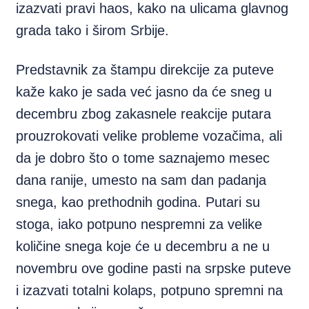
izazvati pravi haos, kako na ulicama glavnog
grada tako i širom Srbije.
Predstavnik za štampu direkcije za puteve
kaže kako je sada već jasno da će sneg u
decembru zbog zakasnele reakcije putara
prouzrokovati velike probleme vozačima, ali
da je dobro što o tome saznajemo mesec
dana ranije, umesto na sam dan padanja
snega, kao prethodnih godina. Putari su
stoga, iako potpuno nespremni za velike
količine snega koje će u decembru a ne u
novembru ove godine pasti na srpske puteve
i izazvati totalni kolaps, potpuno spremni na