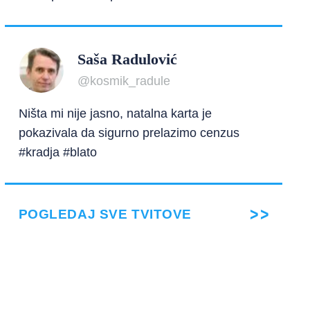
Saša Radulović
@kosmik_radule
Ništa mi nije jasno, natalna karta je
pokazivala da sigurno prelazimo cenzus
#kradja #blato
POGLEDAJ SVE TVITOVE