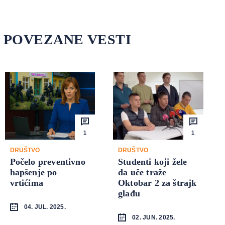
POVEZANE VESTI
1
1
DRUŠTVO
DRUŠTVO
Počelo preventivno
Studenti koji žele
hapšenje po
da uče traže
vrtićima
Oktobar 2 za štrajk
glađu
04. JUL. 2025.
02. JUN. 2025.