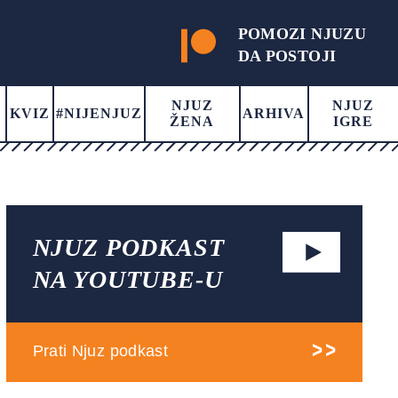
POMOZI NJUZU
DA POSTOJI
NJUZ
NJUZ
KVIZ
#NIJENJUZ
ARHIVA
ŽENA
IGRE
NJUZ PODKAST
NA YOUTUBE-U
Prati Njuz podkast