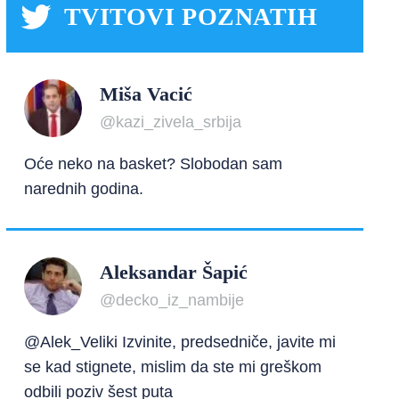
TVITOVI POZNATIH
Miša Vacić
@kazi_zivela_srbija
Oće neko na basket? Slobodan sam
narednih godina.
Aleksandar Šapić
@decko_iz_nambije
@Alek_Veliki Izvinite, predsedniče, javite mi
se kad stignete, mislim da ste mi greškom
odbili poziv šest puta