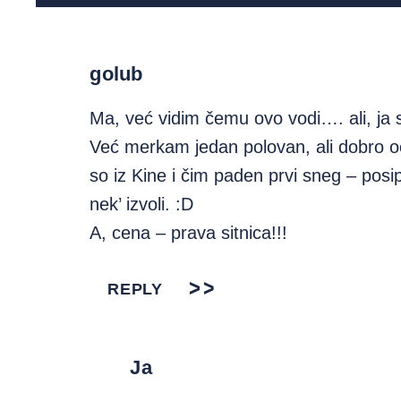
golub
Ma, već vidim čemu ovo vodi…. ali, j
Već merkam jedan polovan, ali dobro 
so iz Kine i čim paden prvi sneg – posip
nek’ izvoli. :D
A, cena – prava sitnica!!!
REPLY
Ја