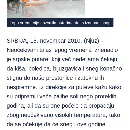
Lepo vreme nije dozvolilo putarima da ih iznenadi sneg
SRBIJA, 15. novembar 2010, (Njuz) –
Neočekivani talas lepog vremena iznenadio
je srpske putare, koji već nedeljama čekaju
da kiša, poledica, bljuzgavica i sneg konačno
stignu do naše prestonice i zateknu ih
nespremne. Iz direkcije za puteve kažu kako
su pripremili veće zalihe soli nego proteklih
godina, ali da su one počele da propadaju
zbog neočekivano visokih temperatura, tako
da se očekuje da će sneg i ove godine