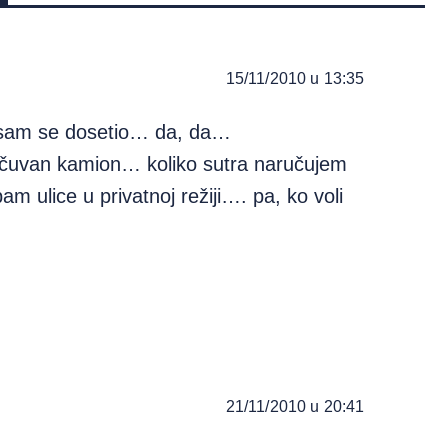
15/11/2010 u 13:35
a sam se dosetio… da, da…
očuvan kamion… koliko sutra naručujem
am ulice u privatnoj režiji…. pa, ko voli
21/11/2010 u 20:41