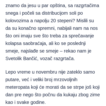
znamo da jesu u par opština, sa razgrtačima
snega i počeli sa distribucijom soli po
kolovozima a napolju 20 stepeni? Mislili su
da su konačno spremni, nabijali nam na nos
što oni imaju sve što treba za sprečavanje
kolapsa saobraćaja, ali ko se poslednji
smeje, najslađe se smeje – rekao nam je
Svetolik Bančić, vozač razgrtača.
Lepo vreme u novembru nije zateklo samo
putare, već i veliki broj mrzovoljnih
meteropata koji će morati da se strpe još koji
dan pre nego što počnu da kukaju zbog zime
kao i svake godine.