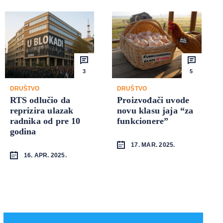
3
5
DRUŠTVO
DRUŠTVO
RTS odlučio da
Proizvođači uvode
reprizira ulazak
novu klasu jaja “za
radnika od pre 10
funkcionere”
godina
17. MAR. 2025.
16. APR. 2025.