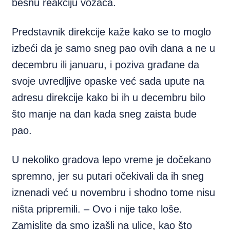
besnu reakciju vozača.
Predstavnik direkcije kaže kako se to moglo
izbeći da je samo sneg pao ovih dana a ne u
decembru ili januaru, i poziva građane da
svoje uvredljive opaske već sada upute na
adresu direkcije kako bi ih u decembru bilo
što manje na dan kada sneg zaista bude
pao.
U nekoliko gradova lepo vreme je dočekano
spremno, jer su putari očekivali da ih sneg
iznenadi već u novembru i shodno tome nisu
ništa pripremili. – Ovo i nije tako loše.
Zamislite da smo izašli na ulice, kao što