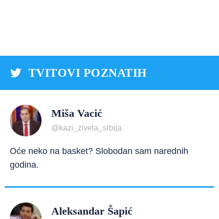
TVITOVI POZNATIH
Miša Vacić
@kazi_zivela_srbija
Oće neko na basket? Slobodan sam narednih
godina.
Aleksandar Šapić