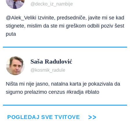
@decko_iz_nambije
@Alek_Veliki Izvinite, predsedniče, javite mi se kad
stignete, mislim da ste mi greškom odbili poziv šest
puta
Saša Radulović
@kosmik_radule
Ništa mi nije jasno, natalna karta je pokazivala da
sigurno prelazimo cenzus #kradja #blato
POGLEDAJ SVE TVITOVE