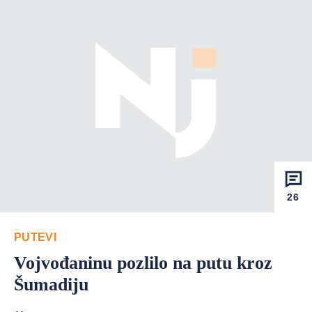
26
PUTEVI
Vojvođaninu pozlilo na putu kroz
Šumadiju