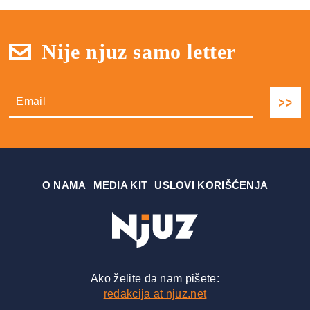
Nije njuz samo letter
О NAMA
MEDIA KIT
USLOVI KORIŠĆENJA
Ako želite da nam pišete:
redakcija at njuz.net