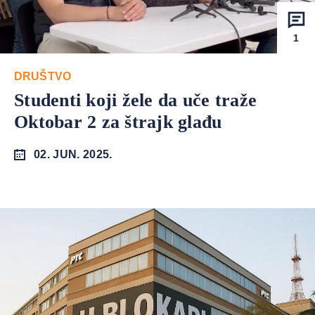
1
DRUŠTVO
Studenti koji žele da uče traže
Oktobar 2 za štrajk glađu
02. JUN. 2025.