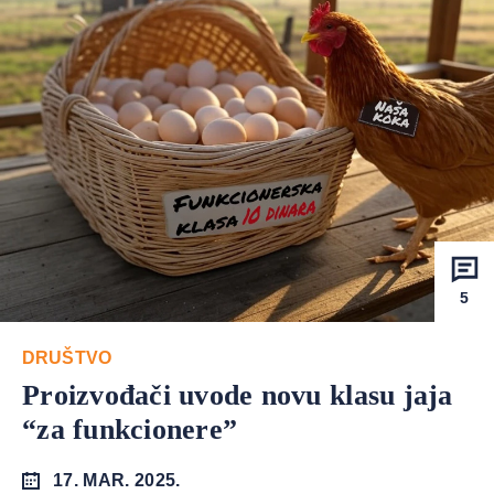
5
DRUŠTVO
Proizvođači uvode novu klasu jaja
“za funkcionere”
17. MAR. 2025.