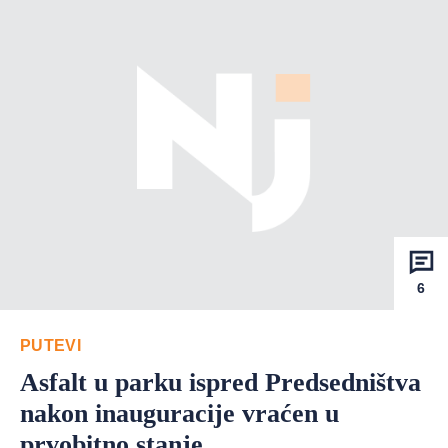
6
PUTEVI
Asfalt u parku ispred Predsedništva
nakon inauguracije vraćen u
prvobitno stanje