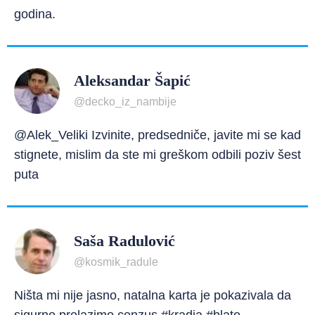
godina.
Aleksandar Šapić
@decko_iz_nambije
@Alek_Veliki Izvinite, predsedniče, javite mi se kad
stignete, mislim da ste mi greškom odbili poziv šest
puta
Saša Radulović
@kosmik_radule
Ništa mi nije jasno, natalna karta je pokazivala da