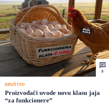
5
DRUŠTVO
Proizvođači uvode novu klasu jaja
“za funkcionere”