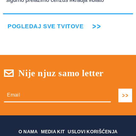
sigurno prelazimo cenzus #kradja #blato
POGLEDAJ SVE TVITOVE
Nije njuz samo letter
О NAMA
MEDIA KIT
USLOVI KORIŠĆENJA