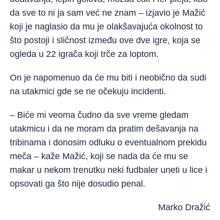
da sve to ni ja sam već ne znam – izjavio je Mažić
koji je naglasio da mu je olakšavajuća okolnost to
što postoji i sličnost između ove dve igre, koja se
ogleda u 22 igrača koji trče za loptom.
On je napomenuo da će mu biti i neobično da sudi
na utakmici gde se ne očekuju incidenti.
– Biće mi veoma čudno da sve vreme gledam
utakmicu i da ne moram da pratim dešavanja na
tribinama i donosim odluku o eventualnom prekidu
meča – kaže Mažić, koji se nada da će mu se
makar u nekom trenutku neki fudbaler uneti u lice i
opsovati ga što nije dosudio penal.
Marko Dražić