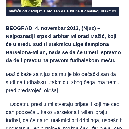
Mažiću od detinjstva bio san da sudi na fudbalskoj utakmici
BEOGRAD, 4. novembar 2013, (Njuz) –
Najpoznatiji srpski arbitar Milorad Mažić, koji
će u sredu suditi utakmicu Lige šampiona
Barselona-Milan, nada se da će umeti ispravno
da deli pravdu na pravom fudbalskom meču.
Mažić kaže za Njuz da mu je bio dečački san da
sudi na fudbalsku utakmicu, zbog čega ima tremu
pred predstojeći okršaj.
– Dodatnu presiju mi stvaraju prijatelji koji me ceo
dan podsećaju kako Barselona i Milan igraju
fudbal, da će na toj utakmici biti driblinga, uspešnih
dodavanja, lepih golova, možda čak i fer pleja, kao