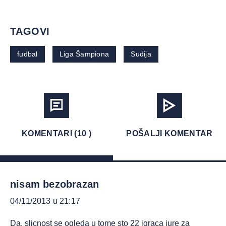
TAGOVI
fudbal
Liga Šampiona
Sudija
KOMENTARI (10 )
POŠALJI KOMENTAR
nisam bezobrazan
04/11/2013 u 21:17
Da, slicnost se ogleda u tome sto 22 igraca jure za