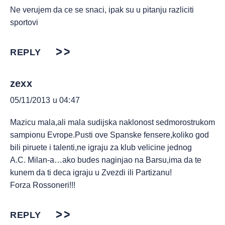
Ne verujem da ce se snaci, ipak su u pitanju razliciti
sportovi
REPLY
zexx
05/11/2013 u 04:47
Mazicu mala,ali mala sudijska naklonost sedmorostrukom
sampionu Evrope.Pusti ove Spanske fensere,koliko god
bili piruete i talenti,ne igraju za klub velicine jednog
A.C. Milan-a…ako budes naginjao na Barsu,ima da te
kunem da ti deca igraju u Zvezdi ili Partizanu!
Forza Rossoneri!!!
REPLY