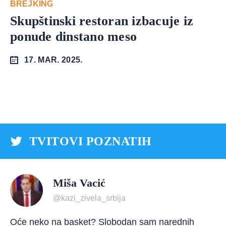
BREJKING
Skupštinski restoran izbacuje iz
ponude dinstano meso
17. MAR. 2025.
TVITOVI POZNATIH
Miša Vacić
@kazi_zivela_srbija
Oće neko na basket? Slobodan sam narednih