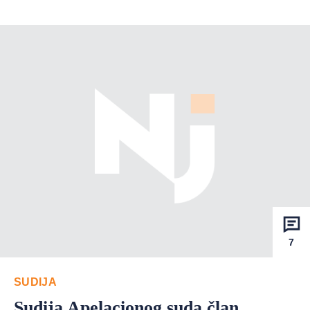
7
SUDIJA
Sudija Apelacionog suda član