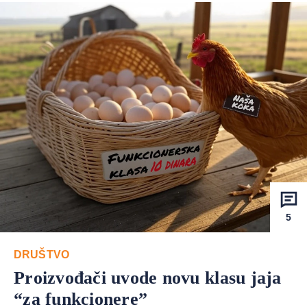
5
DRUŠTVO
Proizvođači uvode novu klasu jaja
“za funkcionere”