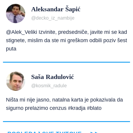
Aleksandar Šapić
@decko_iz_nambije
@Alek_Veliki Izvinite, predsedniče, javite mi se kad
stignete, mislim da ste mi greškom odbili poziv šest
puta
Saša Radulović
@kosmik_radule
Ništa mi nije jasno, natalna karta je pokazivala da
sigurno prelazimo cenzus #kradja #blato