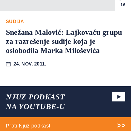
16
SUDIJA
Snežana Malović: Lajkovaću grupu
za razrešenje sudije koja je
oslobodila Marka Miloševića
24. NOV. 2011.
NJUZ PODKAST
NA YOUTUBE-U
Prati Njuz podkast