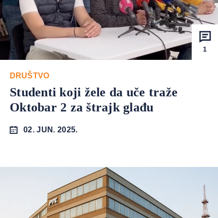
1
DRUŠTVO
Studenti koji žele da uče traže
Oktobar 2 za štrajk glađu
02. JUN. 2025.