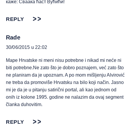
каже: Сваака ћаст Вућићи!
REPLY
Rade
30/06/2015 u 22:02
Mape Hrvatske ni meni nisu potrebne i nikad mi neće ni
biti potrebne.Ne zato što je dobro poznajem, već zato što
ne planiram da je upoznam. A po mom mišljenju Alvirović
ne treba da promoviše Hrvatsku na bilo koji način. Jasno
mi je da je u pitanju satirični portal, ali kao jednom od
onih iz kolone 1995. godine ne nalazim da ovaj segment
članka duhovitim.
REPLY