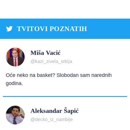
TVITOVI POZNATIH
Miša Vacić
@kazi_zivela_srbija
Oće neko na basket? Slobodan sam narednih
godina.
Aleksandar Šapić
@decko_iz_nambije