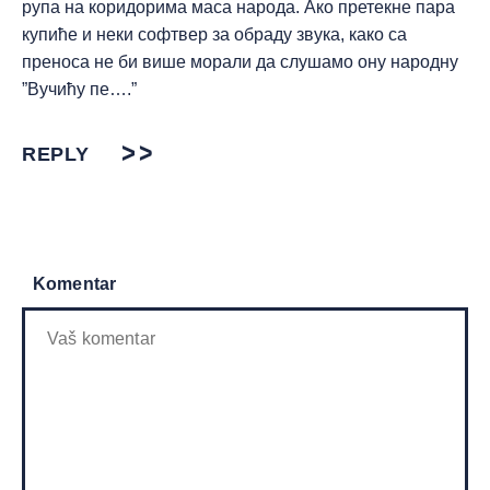
рупа на коридорима маса народа. Ако претекне пара
купиће и неки софтвер за обраду звука, како са
преноса не би више морали да слушамо ону народну
”Вучићу пе….”
REPLY
Komentar