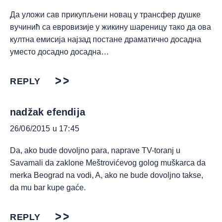
Да уложи сав прикупљени новац у трансфер душке
вучинић са евровизије у жикину шареницу тако да ова
култна емисија најзад постане драматично досадна
уместо досадно досадна…
REPLY
nadžak efendija
26/06/2015 u 17:45
Da, ako bude dovoljno para, naprave TV-toranj u
Savamali da zaklone Meštrovićevog golog muškarca da
merka Beograd na vodi, A, ako ne bude dovoljno takse,
da mu bar kupe gaće.
REPLY