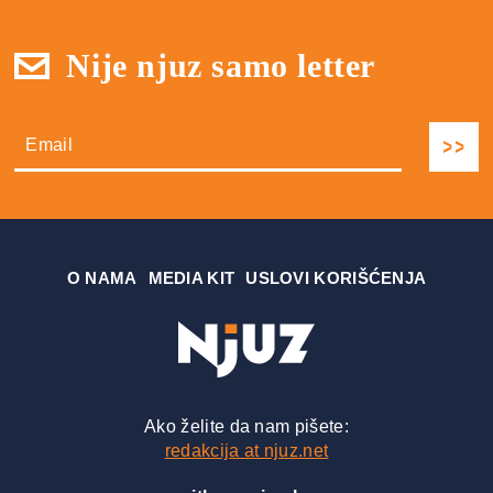
Nije njuz samo letter
О NAMA
MEDIA KIT
USLOVI KORIŠĆENJA
Ako želite da nam pišete:
redakcija at njuz.net