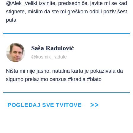
@Alek_Veliki Izvinite, predsedniče, javite mi se kad
stignete, mislim da ste mi greškom odbili poziv šest
puta
Saša Radulović
@kosmik_radule
Ništa mi nije jasno, natalna karta je pokazivala da
sigurno prelazimo cenzus #kradja #blato
POGLEDAJ SVE TVITOVE