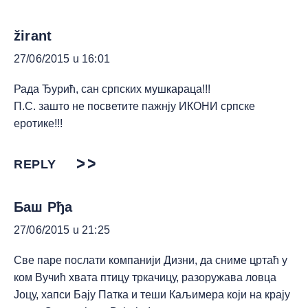
žirant
27/06/2015 u 16:01
Рада Ђурић, сан српских мушкараца!!!
П.С. зашто не посветите пажнју ИКОНИ српске
еротике!!!
REPLY
Баш Рђа
27/06/2015 u 21:25
Све паре послати компанији Дизни, да сниме цртаћ у
ком Вучић хвата птицу тркачицу, разоружава ловца
Јоцу, хапси Бају Патка и теши Каљимера који на крају