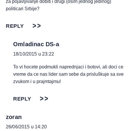
za pojavljivanje dobiti i drugi (osim jednog jedinog)
politicari Srbije?
REPLY
Omladinac DS-a
18/10/2015 u 23:22
To vi hocete podmukli naprednjaci i botovi, ali doci ce
vreme da ce nas lider sam sebe da prisluškuje sa sve
zvukom i u prajmtajmu!
REPLY
zoran
26/06/2015 u 14:20