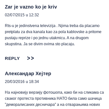
Zar je vazno ko je kriv
02/07/2015 u 12:32
Rts-u je jedinstvena televizija . Njima treba da placamo
pretplatu za dva kanala kao za pola kablovske a pritome
pustaju reprize i po jednu utakmicu. A na drugom
skupstina. Ja se divim ovima sto placaju.
REPLY
Александар Хејтер
20/03/2016 u 18:34
На најновију верзију фотошопа, како би на сликама са
сваког протеста противника НАТО била само шачица
”деморалисаних десничара” а на отварањима нових