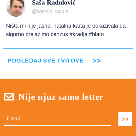
Saša Radulović
@kosmik_radule
Ništa mi nije jasno, natalna karta je pokazivala da
sigurno prelazimo cenzus #kradja #blato
POGLEDAJ SVE TVITOVE
Nije njuz samo letter