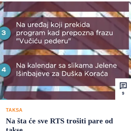
9
TAKSA
Na šta će sve RTS trošiti pare od
takse