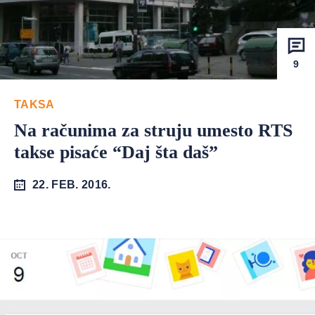
9
TAKSA
Na računima za struju umesto RTS
takse pisaće “Daj šta daš”
22. FEB. 2016.