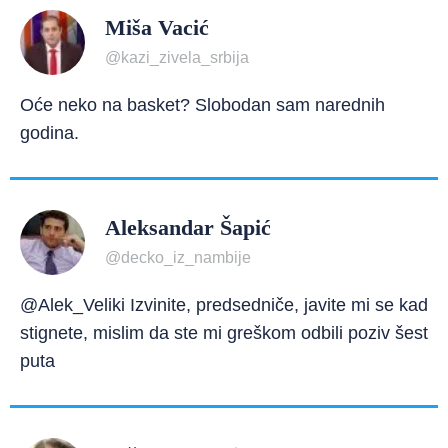
Miša Vacić
@kazi_zivela_srbija
Oće neko na basket? Slobodan sam narednih
godina.
Aleksandar Šapić
@decko_iz_nambije
@Alek_Veliki Izvinite, predsedniče, javite mi se kad
stignete, mislim da ste mi greškom odbili poziv šest
puta