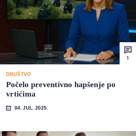
1
DRUŠTVO
Počelo preventivno hapšenje po
vrtićima
04. JUL. 2025.