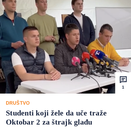
1
DRUŠTVO
Studenti koji žele da uče traže
Oktobar 2 za štrajk glađu