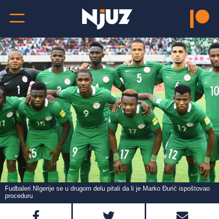
Fudbaleri NIgerije se u drugom delu pitali da li je Marko Đurić ispoštovao
proceduru