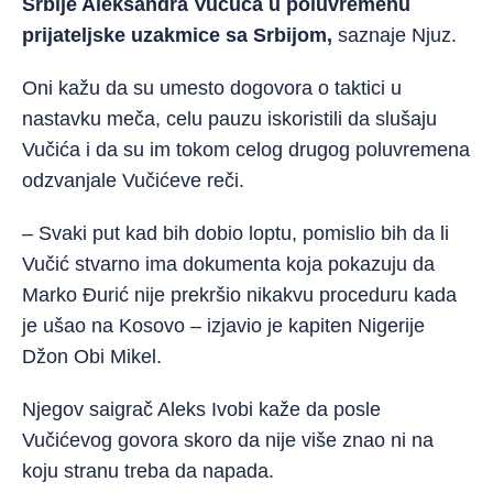
Srbije Aleksandra Vučuća u poluvremenu
prijateljske uzakmice sa Srbijom,
saznaje Njuz.
Oni kažu da su umesto dogovora o taktici u
nastavku meča, celu pauzu iskoristili da slušaju
Vučića i da su im tokom celog drugog poluvremena
odzvanjale Vučićeve reči.
– Svaki put kad bih dobio loptu, pomislio bih da li
Vučić stvarno ima dokumenta koja pokazuju da
Marko Đurić nije prekršio nikakvu proceduru kada
je ušao na Kosovo – izjavio je kapiten Nigerije
Džon Obi Mikel.
Njegov saigrač Aleks Ivobi kaže da posle
Vučićevog govora skoro da nije više znao ni na
koju stranu treba da napada.