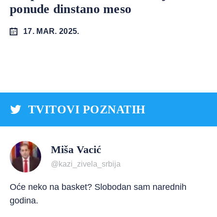
ponude dinstano meso
17. MAR. 2025.
TVITOVI POZNATIH
Miša Vacić
@kazi_zivela_srbija
Oće neko na basket? Slobodan sam narednih
godina.