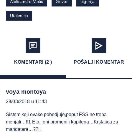
Aleksandar Vučić
Govor
nigerija
Utakmica
KOMENTARI (2 )
POŠALJI KOMENTAR
voya montoya
28/03/2018 u 11:43
Sistem koji ovako pobedjuje,poput FSS ne treba
menjati…!!1 Eto,i oni promenili kapitena…Krstajica za
mandatara…??!!