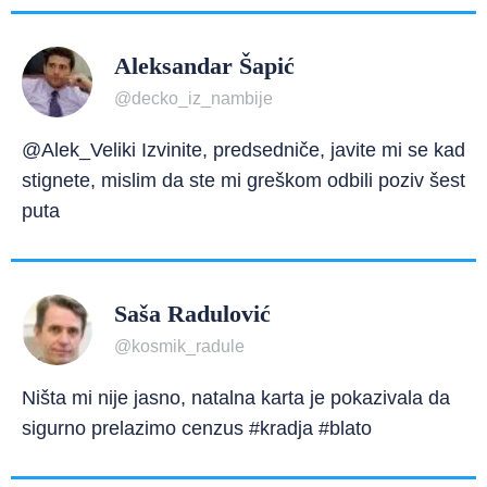
Aleksandar Šapić
@decko_iz_nambije
@Alek_Veliki Izvinite, predsedniče, javite mi se kad
stignete, mislim da ste mi greškom odbili poziv šest
puta
Saša Radulović
@kosmik_radule
Ništa mi nije jasno, natalna karta je pokazivala da
sigurno prelazimo cenzus #kradja #blato