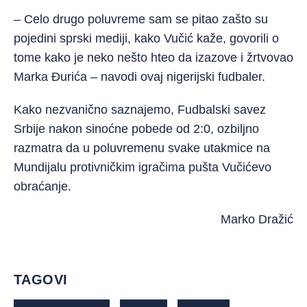
– Celo drugo poluvreme sam se pitao zašto su
pojedini sprski mediji, kako Vučić kaže, govorili o
tome kako je neko nešto hteo da izazove i žrtvovao
Marka Đurića – navodi ovaj nigerijski fudbaler.
Kako nezvanično saznajemo, Fudbalski savez
Srbije nakon sinoćne pobede od 2:0, ozbiljno
razmatra da u poluvremenu svake utakmice na
Mundijalu protivničkim igračima pušta Vučićevo
obraćanje.
Marko Dražić
TAGOVI