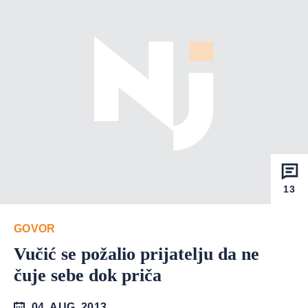
13
GOVOR
Vučić se požalio prijatelju da ne
čuje sebe dok priča
04. AUG. 2013.