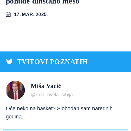
ponude dinstano meso
17. MAR. 2025.
TVITOVI POZNATIH
Miša Vacić
@kazi_zivela_srbija
Oće neko na basket? Slobodan sam narednih
godina.