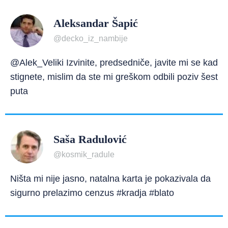
Aleksandar Šapić
@decko_iz_nambije
@Alek_Veliki Izvinite, predsedniče, javite mi se kad
stignete, mislim da ste mi greškom odbili poziv šest
puta
Saša Radulović
@kosmik_radule
Ništa mi nije jasno, natalna karta je pokazivala da
sigurno prelazimo cenzus #kradja #blato