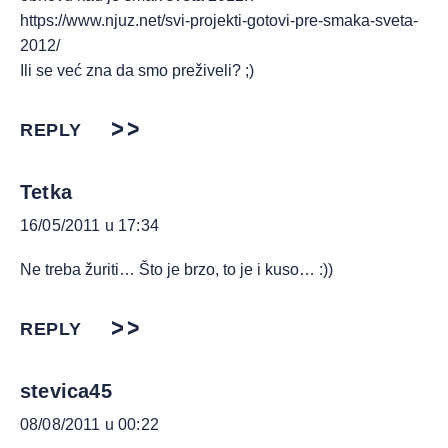
https://www.njuz.net/svi-projekti-gotovi-pre-smaka-sveta-
2012/
Ili se već zna da smo preživeli? ;)
REPLY
Tetka
16/05/2011 u 17:34
Ne treba žuriti… Što je brzo, to je i kuso… :))
REPLY
stevica45
08/08/2011 u 00:22