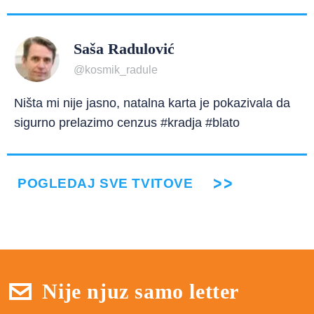
Saša Radulović
@kosmik_radule
Ništa mi nije jasno, natalna karta je pokazivala da
sigurno prelazimo cenzus #kradja #blato
POGLEDAJ SVE TVITOVE
Nije njuz samo letter