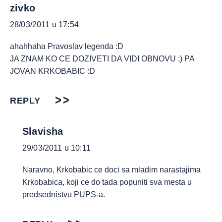
zivko
28/03/2011 u 17:54
ahahhaha Pravoslav legenda :D
JA ZNAM KO CE DOZIVETI DA VIDI OBNOVU ;) PA
JOVAN KRKOBABIC :D
REPLY
Slavisha
29/03/2011 u 10:11
Naravno, Krkobabic ce doci sa mladim narastajima
Krkobabica, koji ce do tada popuniti sva mesta u
predsednistvu PUPS-a.