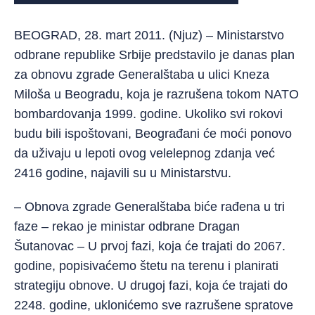
BEOGRAD, 28. mart 2011. (Njuz) – Ministarstvo
odbrane republike Srbije predstavilo je danas plan
za obnovu zgrade Generalštaba u ulici Kneza
Miloša u Beogradu, koja je razrušena tokom NATO
bombardovanja 1999. godine. Ukoliko svi rokovi
budu bili ispoštovani, Beograđani će moći ponovo
da uživaju u lepoti ovog velelepnog zdanja već
2416 godine, najavili su u Ministarstvu.
– Obnova zgrade Generalštaba biće rađena u tri
faze – rekao je ministar odbrane Dragan
Šutanovac – U prvoj fazi, koja će trajati do 2067.
godine, popisivaćemo štetu na terenu i planirati
strategiju obnove. U drugoj fazi, koja će trajati do
2248. godine, uklonićemo sve razrušene spratove