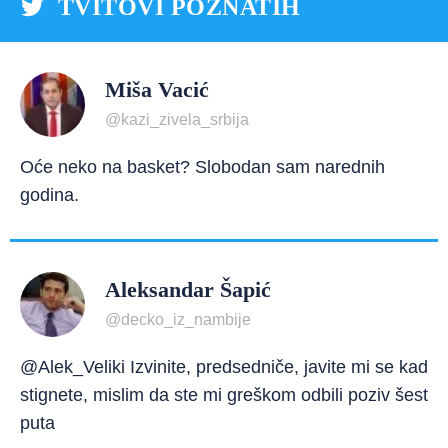
TVITOVI POZNATIH
Miša Vacić
@kazi_zivela_srbija
Oće neko na basket? Slobodan sam narednih
godina.
Aleksandar Šapić
@decko_iz_nambije
@Alek_Veliki Izvinite, predsedniče, javite mi se kad
stignete, mislim da ste mi greškom odbili poziv šest
puta