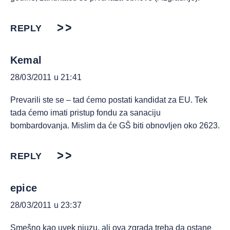
REPLY
Kemal
28/03/2011 u 21:41
Prevarili ste se – tad ćemo postati kandidat za EU. Tek
tada ćemo imati pristup fondu za sanaciju
bombardovanja. Mislim da će GŠ biti obnovljen oko 2623.
REPLY
epice
28/03/2011 u 23:37
Smešno kao uvek njuzu, ali ova zgrada treba da ostane