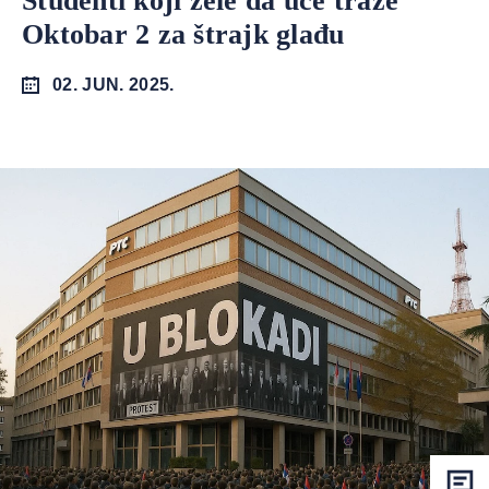
Studenti koji žele da uče traže
Oktobar 2 za štrajk glađu
02. JUN. 2025.