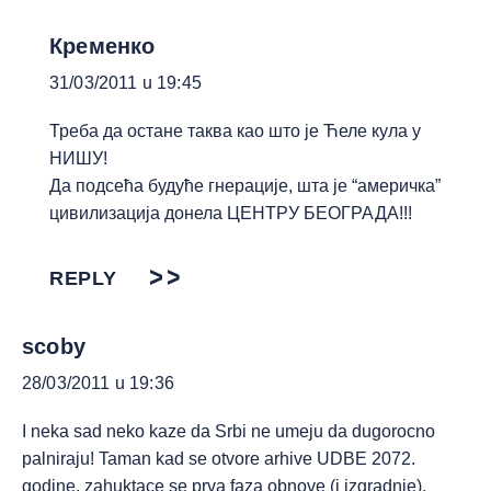
Кременко
31/03/2011 u 19:45
Треба да остане таква као што је Ћеле кула у
НИШУ!
Да подсећа будуће гнерације, шта је “америчка”
цивилизација донела ЦЕНТРУ БЕОГРАДА!!!
REPLY
scoby
28/03/2011 u 19:36
I neka sad neko kaze da Srbi ne umeju da dugorocno
palniraju! Taman kad se otvore arhive UDBE 2072.
godine, zahuktace se prva faza obnove (i izgradnje).