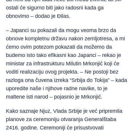
ostali će sigurno biti jako radosni kada ga
obnovimo – dodao je Đilas.
– Japanci su pokazali da mogu veoma brzo da
obnove kompletnu državu nakon zemljotresa, a mi
ćemo ovim potezom pokazati da možemo da
budemo isto tako efikasni kao Japanci – rekao je
ministar za infrastrukturu Milutin Mrkonjić koji će
voditi realizaciju ovog projekta. – Ne postoji bez
razloga ona čuvena izreka “Srbija do Tokija” – kada
uporedite naše i njihove radne navike, to je
maltene isti narod – pojasnio je Mrkonjić.
Kako saznaje Njuz, Vlada Srbije je već pripremila
planove za ceremoniju otvaranja Generalštaba
2416. godine. Ceremoniji će prisustvovati