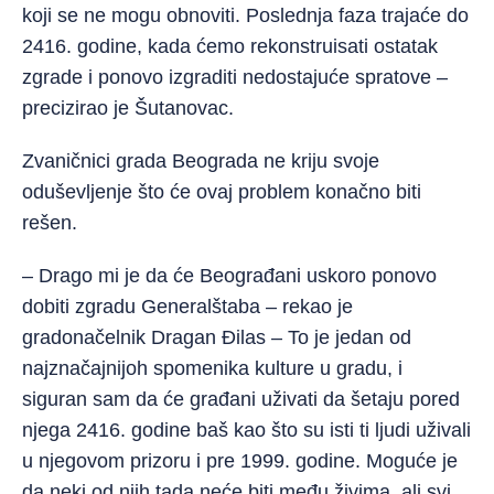
koji se ne mogu obnoviti. Poslednja faza trajaće do
2416. godine, kada ćemo rekonstruisati ostatak
zgrade i ponovo izgraditi nedostajuće spratove –
precizirao je Šutanovac.
Zvaničnici grada Beograda ne kriju svoje
oduševljenje što će ovaj problem konačno biti
rešen.
– Drago mi je da će Beograđani uskoro ponovo
dobiti zgradu Generalštaba – rekao je
gradonačelnik Dragan Đilas – To je jedan od
najznačajnijoh spomenika kulture u gradu, i
siguran sam da će građani uživati da šetaju pored
njega 2416. godine baš kao što su isti ti ljudi uživali
u njegovom prizoru i pre 1999. godine. Moguće je
da neki od njih tada neće biti među živima, ali svi