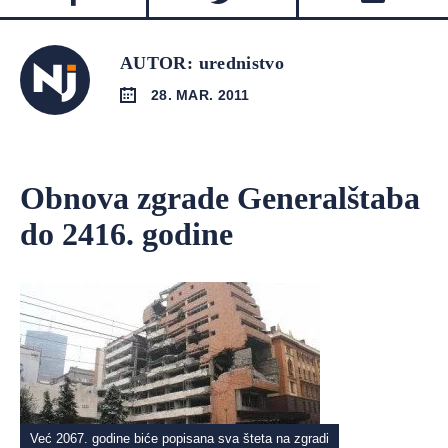
AUTOR: urednistvo
28. MAR. 2011
Obnova zgrade Generalštaba
do 2416. godine
Već 2067. godine biće popisana sva šteta na zgradi