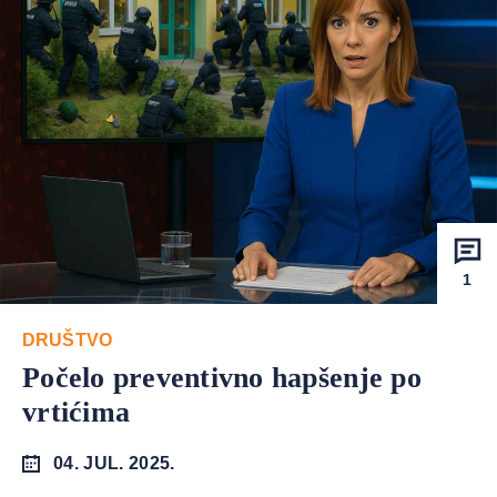
1
DRUŠTVO
Počelo preventivno hapšenje po
vrtićima
04. JUL. 2025.