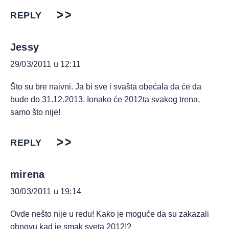
REPLY
Jessy
29/03/2011 u 12:11
Što su bre naivni. Ja bi sve i svašta obećala da će da
bude do 31.12.2013. Ionako će 2012ta svakog trena,
samo što nije!
REPLY
mirena
30/03/2011 u 19:14
Ovde nešto nije u redu! Kako je moguće da su zakazali
obnovu kad je smak sveta 2012!?