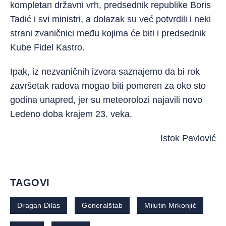
kompletan državni vrh, predsednik republike Boris
Tadić i svi ministri, a dolazak su već potvrdili i neki
strani zvaničnici među kojima će biti i predsednik
Kube Fidel Kastro.
Ipak, iz nezvaničnih izvora saznajemo da bi rok
završetak radova mogao biti pomeren za oko sto
godina unapred, jer su meteorolozi najavili novo
Ledeno doba krajem 23. veka.
Istok Pavlović
TAGOVI
Dragan Đilas
Generalštab
Milutin Mrkonjić