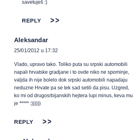
savetuješ :)
REPLY
Aleksandar
25/01/2012 u 17:32
Vlado, upravo tako. Toliko puta su srpski automobili
napali hrvatske gradjane i to ovde niko ne spominje,
valjda ih nije bolelo dok srpski automobili napadaju
neduzne Hrvate pa se tek sad setili da pisu. Uzgred,
ko mi od drugosrbijanskih hejtera lupi minus, keva mu
je ***** :))))))
REPLY