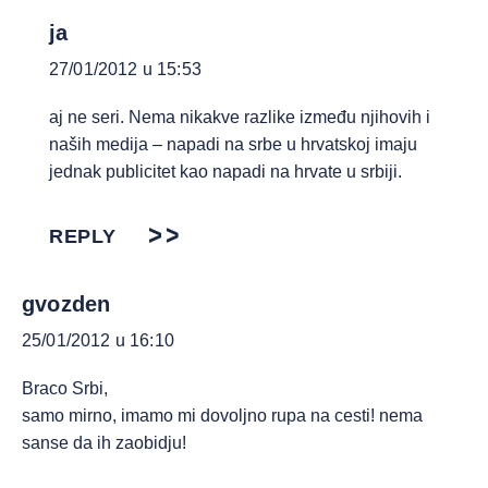
ja
27/01/2012 u 15:53
aj ne seri. Nema nikakve razlike između njihovih i
naših medija – napadi na srbe u hrvatskoj imaju
jednak publicitet kao napadi na hrvate u srbiji.
REPLY
gvozden
25/01/2012 u 16:10
Braco Srbi,
samo mirno, imamo mi dovoljno rupa na cesti! nema
sanse da ih zaobidju!