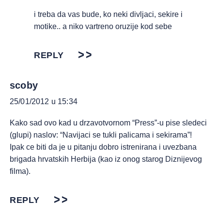
i treba da vas bude, ko neki divljaci, sekire i
motike.. a niko vartreno oruzije kod sebe
REPLY
scoby
25/01/2012 u 15:34
Kako sad ovo kad u drzavotvornom “Press”-u pise sledeci
(glupi) naslov: “Navijaci se tukli palicama i sekirama”!
Ipak ce biti da je u pitanju dobro istrenirana i uvezbana
brigada hrvatskih Herbija (kao iz onog starog Diznijevog
filma).
REPLY