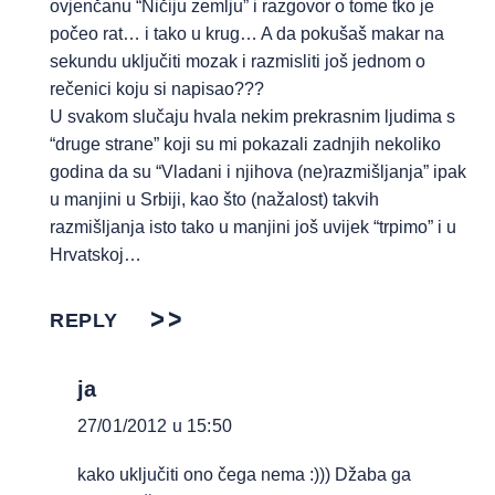
ovjenčanu “Ničiju zemlju” i razgovor o tome tko je
počeo rat… i tako u krug… A da pokušaš makar na
sekundu uključiti mozak i razmisliti još jednom o
rečenici koju si napisao???
U svakom slučaju hvala nekim prekrasnim ljudima s
“druge strane” koji su mi pokazali zadnjih nekoliko
godina da su “Vladani i njihova (ne)razmišljanja” ipak
u manjini u Srbiji, kao što (nažalost) takvih
razmišljanja isto tako u manjini još uvijek “trpimo” i u
Hrvatskoj…
REPLY
ja
27/01/2012 u 15:50
kako uključiti ono čega nema :))) Džaba ga