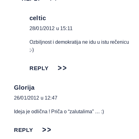
celtic
28/01/2012 u 15:11
Ozbiljnost i demokratija ne idu u istu rečenicu
;-)
REPLY
Glorija
26/01/2012 u 12:47
Ideja je odlična ! Priča o “zalutalima” … :)
REPLY