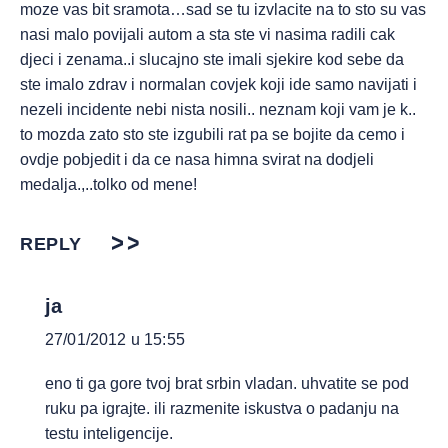
moze vas bit sramota…sad se tu izvlacite na to sto su vas
nasi malo povijali autom a sta ste vi nasima radili cak
djeci i zenama..i slucajno ste imali sjekire kod sebe da
ste imalo zdrav i normalan covjek koji ide samo navijati i
nezeli incidente nebi nista nosili.. neznam koji vam je k..
to mozda zato sto ste izgubili rat pa se bojite da cemo i
ovdje pobjedit i da ce nasa himna svirat na dodjeli
medalja.,..tolko od mene!
REPLY
ja
27/01/2012 u 15:55
eno ti ga gore tvoj brat srbin vladan. uhvatite se pod
ruku pa igrajte. ili razmenite iskustva o padanju na
testu inteligencije.