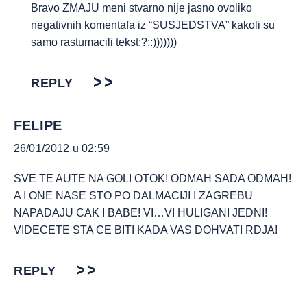
Bravo ZMAJU meni stvarno nije jasno ovoliko
negativnih komentafa iz “SUSJEDSTVA” kakoli su
samo rastumacili tekst:?::)))))))
REPLY
FELIPE
26/01/2012 u 02:59
SVE TE AUTE NA GOLI OTOK! ODMAH SADA ODMAH!
A I ONE NASE STO PO DALMACIJI I ZAGREBU
NAPADAJU CAK I BABE! VI…VI HULIGANI JEDNI!
VIDECETE STA CE BITI KADA VAS DOHVATI RDJA!
REPLY