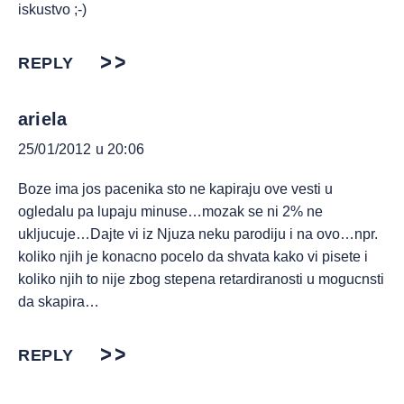
iskustvo ;-)
REPLY
ariela
25/01/2012 u 20:06
Boze ima jos pacenika sto ne kapiraju ove vesti u
ogledalu pa lupaju minuse…mozak se ni 2% ne
ukljucuje…Dajte vi iz Njuza neku parodiju i na ovo…npr.
koliko njih je konacno pocelo da shvata kako vi pisete i
koliko njih to nije zbog stepena retardiranosti u mogucnsti
da skapira…
REPLY