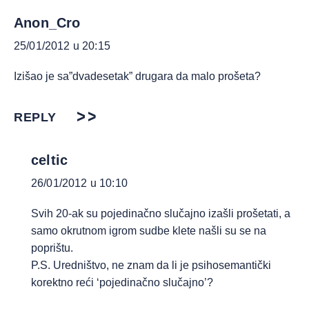
Anon_Cro
25/01/2012 u 20:15
Izišao je sa”dvadesetak” drugara da malo prošeta?
REPLY
celtic
26/01/2012 u 10:10
Svih 20-ak su pojedinačno slučajno izašli prošetati, a
samo okrutnom igrom sudbe klete našli su se na
poprištu.
P.S. Uredništvo, ne znam da li je psihosemantički
korektno reći ‘pojedinačno slučajno’?