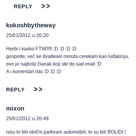
REPLY
kokoshbytheway
25/01/2012 u 20:20
Herbi i kasko FTW!!!!! :D :D :D :D
gospode, već se dvadeset minuta cerekam kao luđakinja,
ovo je najbolji članak koji ste do sad imali :D
A i komentari isto :D :D :D
REPLY
mixon
25/01/2012 u 20:49
nisu to bili obični parkirani automobili, to su bili BOLIDI !