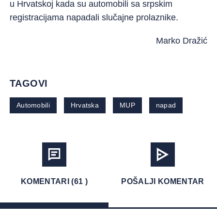
u Hrvatskoj kada su automobili sa srpskim
registracijama napadali slučajne prolaznike.
Marko Dražić
TAGOVI
Automobili
Hrvatska
MUP
napad
KOMENTARI (61 )
POŠALJI KOMENTAR