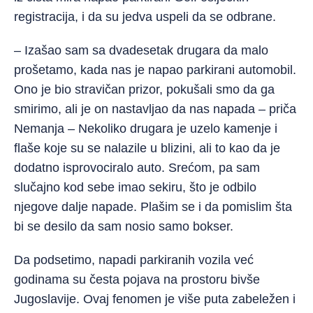
registracija, i da su jedva uspeli da se odbrane.
– Izašao sam sa dvadesetak drugara da malo
prošetamo, kada nas je napao parkirani automobil.
Ono je bio stravičan prizor, pokušali smo da ga
smirimo, ali je on nastavljao da nas napada – priča
Nemanja – Nekoliko drugara je uzelo kamenje i
flaše koje su se nalazile u blizini, ali to kao da je
dodatno isprovociralo auto. Srećom, pa sam
slučajno kod sebe imao sekiru, što je odbilo
njegove dalje napade. Plašim se i da pomislim šta
bi se desilo da sam nosio samo bokser.
Da podsetimo, napadi parkiranih vozila već
godinama su česta pojava na prostoru bivše
Jugoslavije. Ovaj fenomen je više puta zabeležen i