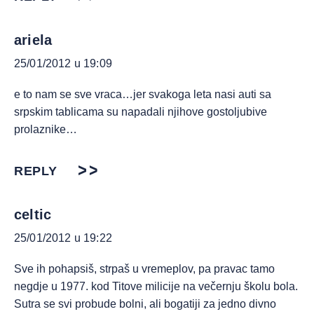
ariela
25/01/2012 u 19:09
e to nam se sve vraca…jer svakoga leta nasi auti sa
srpskim tablicama su napadali njihove gostoljubive
prolaznike…
REPLY
celtic
25/01/2012 u 19:22
Sve ih pohapsiš, strpaš u vremeplov, pa pravac tamo
negdje u 1977. kod Titove milicije na večernju školu bola.
Sutra se svi probude bolni, ali bogatiji za jedno divno