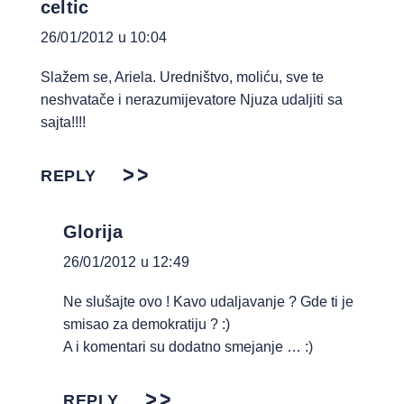
celtic
26/01/2012 u 10:04
Slažem se, Ariela. Uredništvo, moliću, sve te
neshvatače i nerazumijevatore Njuza udaljiti sa
sajta!!!!
REPLY
Glorija
26/01/2012 u 12:49
Ne slušajte ovo ! Kavo udaljavanje ? Gde ti je
smisao za demokratiju ? :)
A i komentari su dodatno smejanje … :)
REPLY