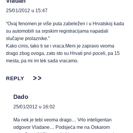
Vladan
25/01/2012 u 15:47
“Ovaj fenomen je više puta zabeležen i u Hrvatskoj kada
su automobili sa srpskim registracijama napadali
slučajne prolaznike.”
Kako cinis, tako ti se i vraca.Meni je zapravo veoma
drago zbog ovoga, zato sto su Hrvati prvi poceli, pa 15
mesta, pa mi im tek sada vracamo.
REPLY
Dado
25/01/2012 u 16:02
Ma nek je tebi veoma drago… Vrlo inteligentan
odgovor Vladane… Podsjeća me na Oskarom