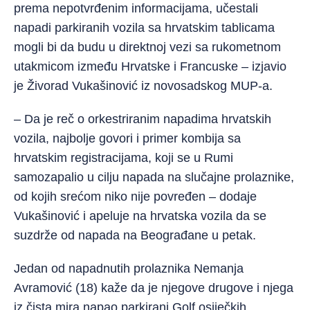
prema nepotvrđenim informacijama, učestali
napadi parkiranih vozila sa hrvatskim tablicama
mogli bi da budu u direktnoj vezi sa rukometnom
utakmicom između Hrvatske i Francuske – izjavio
je Živorad Vukašinović iz novosadskog MUP-a.
– Da je reč o orkestriranim napadima hrvatskih
vozila, najbolje govori i primer kombija sa
hrvatskim registracijama, koji se u Rumi
samozapalio u cilju napada na slučajne prolaznike,
od kojih srećom niko nije povređen – dodaje
Vukašinović i apeluje na hrvatska vozila da se
suzdrže od napada na Beograđane u petak.
Jedan od napadnutih prolaznika Nemanja
Avramović (18) kaže da je njegove drugove i njega
iz čista mira napao parkirani Golf osiječkih