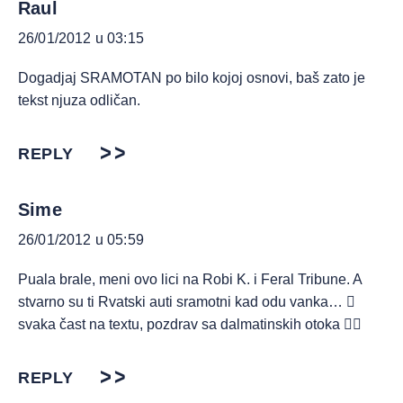
Raul
26/01/2012 u 03:15
Dogadjaj SRAMOTAN po bilo kojoj osnovi, baš zato je
tekst njuza odličan.
REPLY
Sime
26/01/2012 u 05:59
Puala brale, meni ovo lici na Robi K. i Feral Tribune. A
stvarno su ti Rvatski auti sramotni kad odu vanka… 
svaka čast na textu, pozdrav sa dalmatinskih otoka 
REPLY