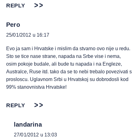
REPLY
Pero
25/01/2012 u 16:17
Evo ja sam i Hrvatske i mislim da stvarno ovo nije u redu.
Sto se tice nase strane, napada na Srbe vise i nema,
osim pokoje budale, ali bude tu napada i na Engleze,
Australce, Ruse itd. tako da se to nebi trebalo povezivati s
prosloscu. Uglavnom Srbi u Hrvatskoj su dobrodosli kod
99% stanovnistva Hrvatske!
REPLY
landarina
27/01/2012 u 13:03