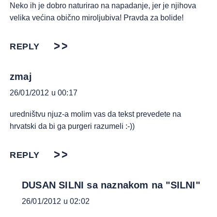
Neko ih je dobro naturirao na napadanje, jer je njihova
velika većina obično miroljubiva! Pravda za bolide!
REPLY
zmaj
26/01/2012 u 00:17
uredništvu njuz-a molim vas da tekst prevedete na
hrvatski da bi ga purgeri razumeli :-))
REPLY
DUSAN SILNI sa naznakom na "SILNI"
26/01/2012 u 02:02