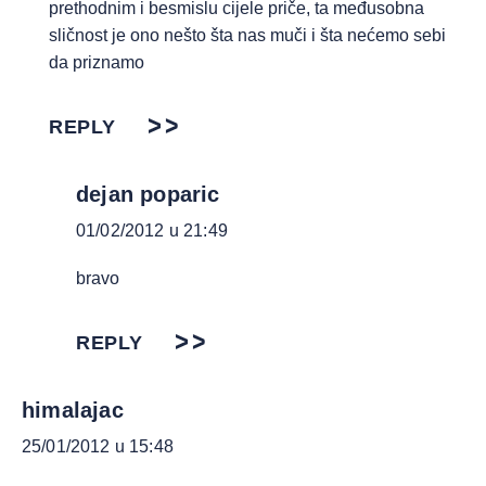
prethodnim i besmislu cijele priče, ta međusobna
sličnost je ono nešto šta nas muči i šta nećemo sebi
da priznamo
REPLY
dejan poparic
01/02/2012 u 21:49
bravo
REPLY
himalajac
25/01/2012 u 15:48