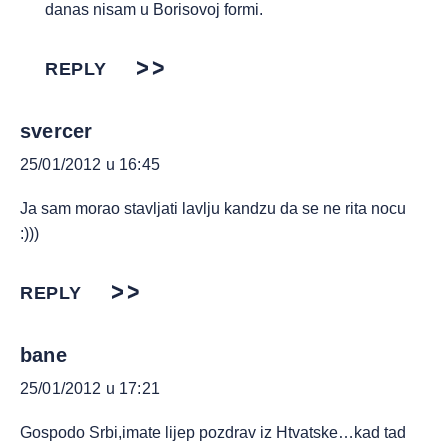
danas nisam u Borisovoj formi.
REPLY
svercer
25/01/2012 u 16:45
Ja sam morao stavljati lavlju kandzu da se ne rita nocu
:)))
REPLY
bane
25/01/2012 u 17:21
Gospodo Srbi,imate lijep pozdrav iz Htvatske…kad tad