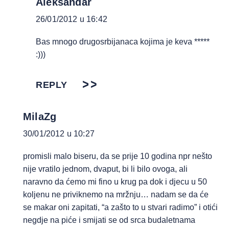
Aleksandar
26/01/2012 u 16:42
Bas mnogo drugosrbijanaca kojima je keva *****
:)))
REPLY
MilaZg
30/01/2012 u 10:27
promisli malo biseru, da se prije 10 godina npr nešto
nije vratilo jednom, dvaput, bi li bilo ovoga, ali
naravno da ćemo mi fino u krug pa dok i djecu u 50
koljenu ne priviknemo na mržnju… nadam se da će
se makar oni zapitati, “a zašto to u stvari radimo” i otići
negdje na piće i smijati se od srca budaletnama