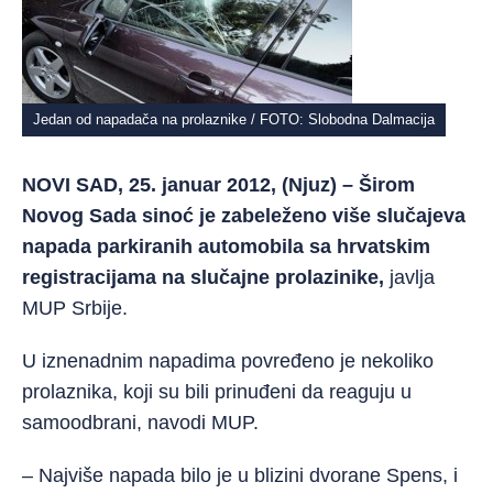
Jedan od napadača na prolaznike / FOTO: Slobodna Dalmacija
NOVI SAD, 25. januar 2012, (Njuz) – Širom
Novog Sada sinoć je zabeleženo više slučajeva
napada parkiranih automobila sa hrvatskim
registracijama na slučajne prolazinike,
javlja
MUP Srbije.
U iznenadnim napadima povređeno je nekoliko
prolaznika, koji su bili prinuđeni da reaguju u
samoodbrani, navodi MUP.
– Najviše napada bilo je u blizini dvorane Spens, i