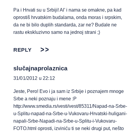
Pa i Hrvati su u Srbiji! Al’ i nama se omakne, pa kad
oprostiš hrvatskim budalama, onda moras i srpskim,
da ne bi bilo duplih standarda, zar ne? Budale ne
rastu ekskluzivno samo na jednoj strani ;)
REPLY
slučajnaprolaznica
31/01/2012 u 22:12
Jeste, Pero! Evo i ja sam iz Srbije i poznajem mnoge
Srbe a neki poznaju i mene :P
http://www.smedia.rs/vesti/vest/85311/Napad-na-Srbe-
u-Splitu-napad-na-Srbe-u-Vukovaru-Hrvatski-huligani-
napali-Srbe-Napadi-na-Srbe-u-Splitu-i-Vukovaru-
FOTO.html
oprosti, izviniću ti se neki drugi put, nešto