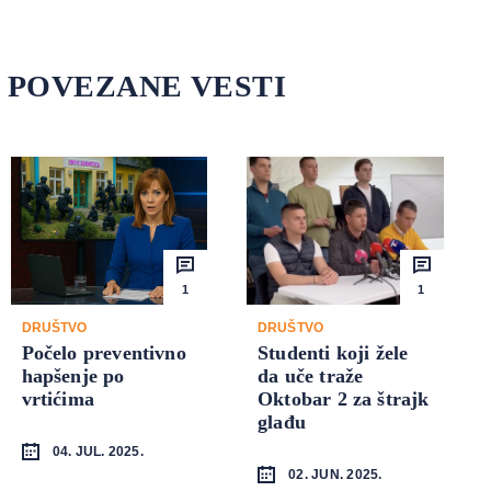
POVEZANE VESTI
1
1
DRUŠTVO
DRUŠTVO
Počelo preventivno
Studenti koji žele
hapšenje po
da uče traže
vrtićima
Oktobar 2 za štrajk
glađu
04. JUL. 2025.
02. JUN. 2025.