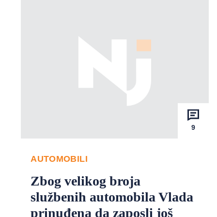
9
AUTOMOBILI
Zbog velikog broja
službenih automobila Vlada
prinuđena da zaposli još