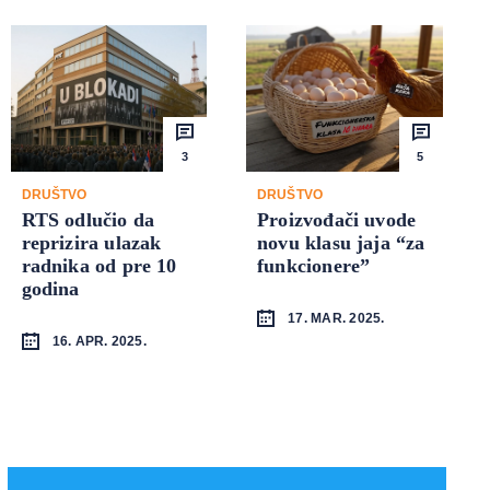
3
5
DRUŠTVO
DRUŠTVO
RTS odlučio da
Proizvođači uvode
reprizira ulazak
novu klasu jaja “za
radnika od pre 10
funkcionere”
godina
17. MAR. 2025.
16. APR. 2025.