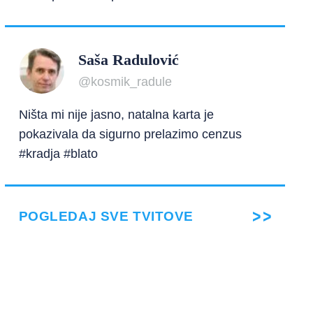
Saša Radulović
@kosmik_radule
Ništa mi nije jasno, natalna karta je
pokazivala da sigurno prelazimo cenzus
#kradja #blato
POGLEDAJ SVE TVITOVE