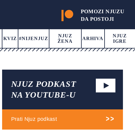
POMOZI NJUZU
DA POSTOJI
NJUZ
NJUZ
KVIZ
#NIJENJUZ
ARHIVA
ŽENA
IGRE
NJUZ PODKAST
NA YOUTUBE-U
Prati Njuz podkast