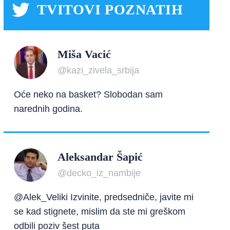
TVITOVI POZNATIH
Miša Vacić
@kazi_zivela_srbija
Oće neko na basket? Slobodan sam
narednih godina.
Aleksandar Šapić
@decko_iz_nambije
@Alek_Veliki Izvinite, predsedniče, javite mi
se kad stignete, mislim da ste mi greškom
odbili poziv šest puta