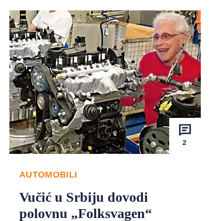
2
AUTOMOBILI
Vučić u Srbiju dovodi
polovnu „Folksvagen“