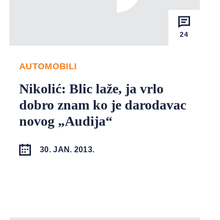
24
AUTOMOBILI
Nikolić: Blic laže, ja vrlo
dobro znam ko je darodavac
novog „Audija“
30. JAN. 2013.