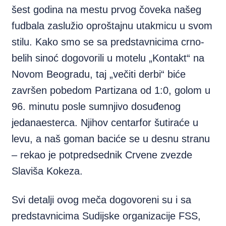
šest godina na mestu prvog čoveka našeg
fudbala zaslužio oproštajnu utakmicu u svom
stilu. Kako smo se sa predstavnicima crno-
belih sinoć dogovorili u motelu „Kontakt“ na
Novom Beogradu, taj „večiti derbi“ biće
završen pobedom Partizana od 1:0, golom u
96. minutu posle sumnjivo dosuđenog
jedanaesterca. Njihov centarfor šutiraće u
levu, a naš goman baciće se u desnu stranu
– rekao je potpredsednik Crvene zvezde
Slaviša Kokeza.
Svi detalji ovog meča dogovoreni su i sa
predstavnicima Sudijske organizacije FSS,