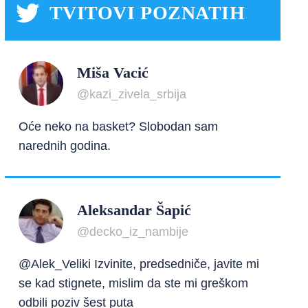
TVITOVI POZNATIH
Miša Vacić
@kazi_zivela_srbija
Oće neko na basket? Slobodan sam
narednih godina.
Aleksandar Šapić
@decko_iz_nambije
@Alek_Veliki Izvinite, predsedniče, javite mi
se kad stignete, mislim da ste mi greškom
odbili poziv šest puta