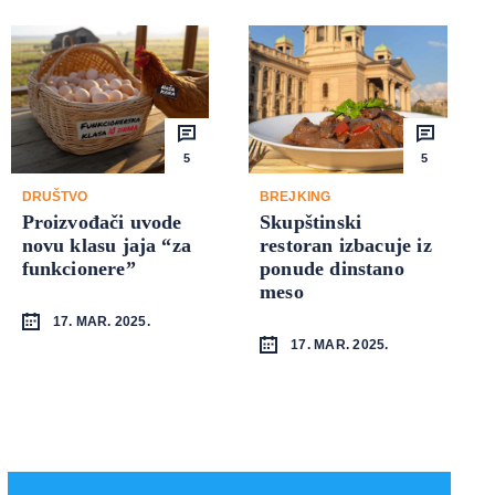
5
5
DRUŠTVO
BREJKING
Proizvođači uvode
Skupštinski
novu klasu jaja “za
restoran izbacuje iz
funkcionere”
ponude dinstano
meso
17. MAR. 2025.
17. MAR. 2025.