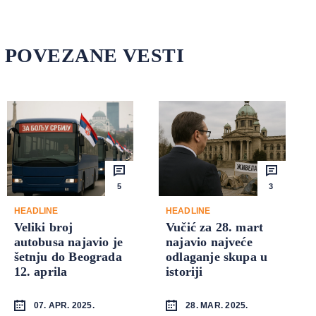
POVEZANE VESTI
5
3
HEADLINE
HEADLINE
Veliki broj
Vučić za 28. mart
autobusa najavio je
najavio najveće
šetnju do Beograda
odlaganje skupa u
12. aprila
istoriji
07. APR. 2025.
28. MAR. 2025.