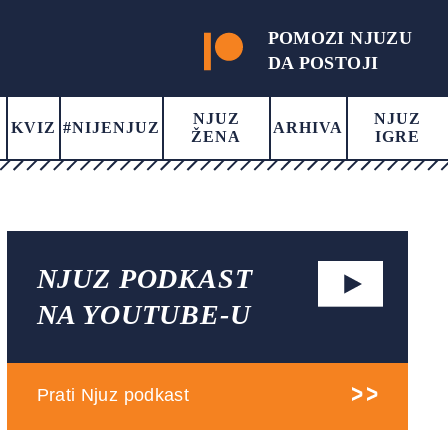
POMOZI NJUZU
DA POSTOJI
NJUZ
NJUZ
KVIZ
#NIJENJUZ
ARHIVA
ŽENA
IGRE
NJUZ PODKAST
NA YOUTUBE-U
Prati Njuz podkast