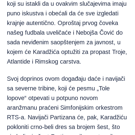
koji su istakli da u ovakvim slučajevima imaju
puno iskustva i obećali da će sve izgledati
krajnje autentično. Oproštaj prvog čoveka
našeg fudbala uveličaće i Nebojša Čović do
sada neviđenim saopštenjem za javnost, u
kojem će Karadžića optužiti za propast Troje,
Atlantide i Rimskog carstva.
Svoj doprinos ovom događaju daće i navijači
sa severne tribine, koji će pesmu „Tole
lopove“ otpevati u potpuno novom
aranžmanu praćeni Simfonijskim orkestrom
RTS-a. Navijači Partizana će, pak, Karadžiću
pokloniti crno-beli dres sa brojem šest, što