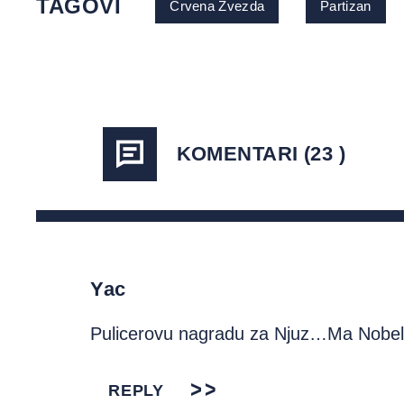
TAGOVI
Crvena Zvezda
Partizan
KOMENTARI (23 )
Yac
Pulicerovu nagradu za Njuz…Ma Nobel
REPLY