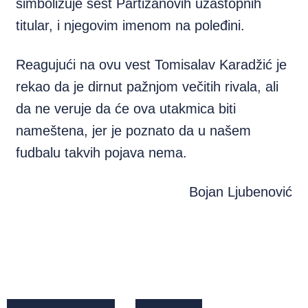
simbolizuje šest Partizanovih uzastopnih
titular, i njegovim imenom na poleđini.
Reagujući na ovu vest Tomisalav Karadžić je
rekao da je dirnut pažnjom večitih rivala, ali
da ne veruje da će ova utakmica biti
nameštena, jer je poznato da u našem
fudbalu takvih pojava nema.
Bojan Ljubenović