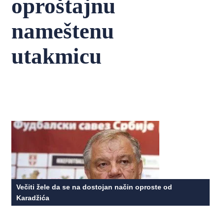
oproštajnu
nameštenu
utakmicu
Večiti žele da se na dostojan način oproste od
Karadžića