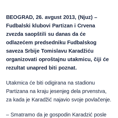
BEOGRAD, 26. avgust 2013, (Njuz) –
Fudbalski klubovi Partizan i Crvena
zvezda saopštili su danas da će
odlazećem predsedniku Fudbalskog
saveza Srbije Tomislavu Karadžiću
organizovati oproštajnu utakmicu, čiji će
rezultat unapred biti poznat.
Utakmica će biti odigirana na stadionu
Partizana na kraju jesenjeg dela prvenstva,
za kada je Karadžić najavio svoje povlačenje.
– Smatramo da je gospodin Karadzić posle