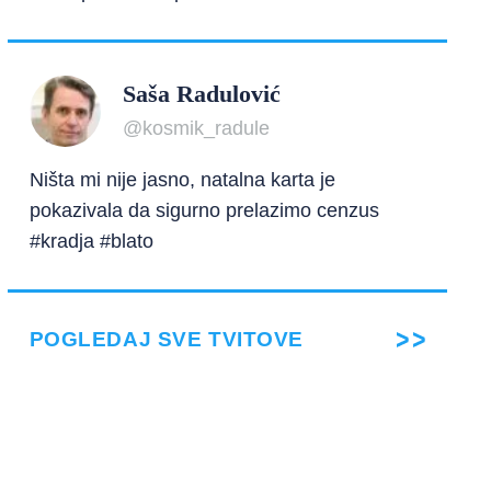
Saša Radulović
@kosmik_radule
Ništa mi nije jasno, natalna karta je
pokazivala da sigurno prelazimo cenzus
#kradja #blato
POGLEDAJ SVE TVITOVE