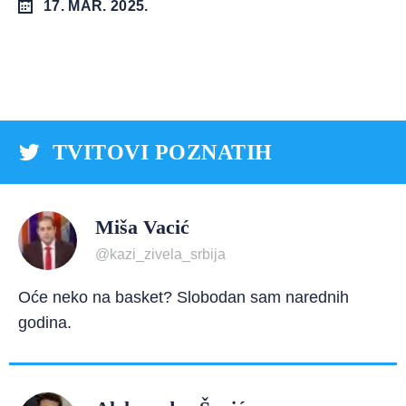
17. MAR. 2025.
TVITOVI POZNATIH
Miša Vacić
@kazi_zivela_srbija
Oće neko na basket? Slobodan sam narednih
godina.