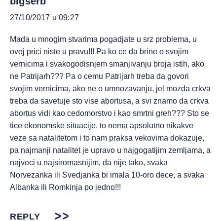
bigserb
27/10/2017 u 09:27
Mada u mnogim stvarima pogadjate u srz problema, u
ovoj prici niste u pravu!!! Pa ko ce da brine o svojim
vernicima i svakogodisnjem smanjivanju broja istih, ako
ne Patrijarh??? Pa o cemu Patrijarh treba da govori
svojim vernicima, ako ne o umnozavanju, jel mozda crkva
treba da savetuje sto vise abortusa, a svi znamo da crkva
abortus vidi kao cedomorstvo i kao smrtni greh??? Sto se
tice ekonomske situacije, to nema apsolutno nikakve
veze sa natalitetom i to nam praksa vekovima dokazuje,
pa najmanji natalitet je upravo u najgogatijim zemljama, a
najveci u najsiromasnijim, da nije tako, svaka
Norvezanka ili Svedjanka bi imala 10-oro dece, a svaka
Albanka ili Romkinja po jedno!!!
REPLY