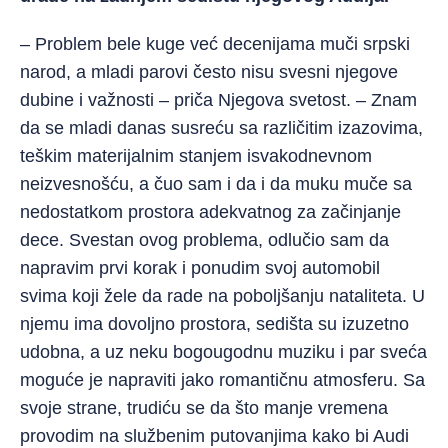
– Problem bele kuge već decenijama muči srpski
narod, a mladi parovi često nisu svesni njegove
dubine i važnosti – priča Njegova svetost. – Znam
da se mladi danas susreću sa različitim izazovima,
teškim materijalnim stanjem i
svakodnevnom
neizvesnošću, a čuo sam i da i da muku muče sa
nedostatkom prostora adekvatnog za začinjanje
dece. Svestan ovog problema, odlučio sam da
napravim prvi korak i ponudim svoj automobil
svima koji žele da rade na poboljšanju nataliteta. U
njemu ima dovoljno prostora, sedišta su izuzetno
udobna, a uz neku bogougodnu muziku i par sveća
moguće je napraviti jako romantičnu atmosferu. Sa
svoje strane, trudiću se da što manje vremena
provodim na službenim putovanjima kako bi Audi