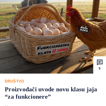
5
DRUŠTVO
Proizvođači uvode novu klasu jaja
“za funkcionere”