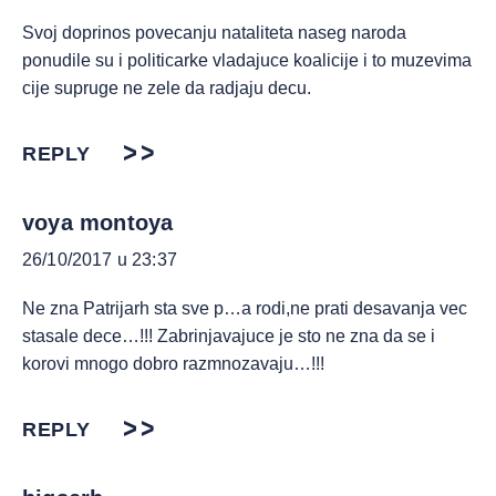
Svoj doprinos povecanju nataliteta naseg naroda
ponudile su i politicarke vladajuce koalicije i to muzevima
cije supruge ne zele da radjaju decu.
REPLY
voya montoya
26/10/2017 u 23:37
Ne zna Patrijarh sta sve p…a rodi,ne prati desavanja vec
stasale dece…!!! Zabrinjavajuce je sto ne zna da se i
korovi mnogo dobro razmnozavaju…!!!
REPLY