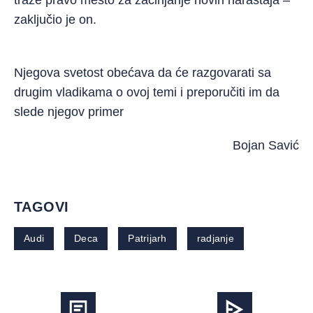
traže pravo mesto za začinjanje novih naraštaja –
zaključio je on.
Njegova svetost obećava da će razgovarati sa
drugim vladikama o ovoj temi i preporučiti im da
slede njegov primer
Bojan Savić
TAGOVI
Audi
Deca
Patrijarh
radjanje