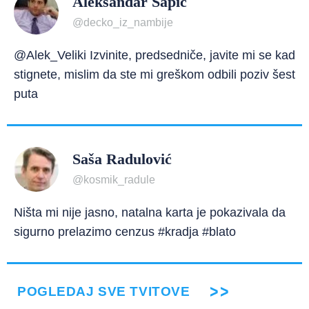
Aleksandar Šapić
@decko_iz_nambije
@Alek_Veliki Izvinite, predsedniče, javite mi se kad
stignete, mislim da ste mi greškom odbili poziv šest
puta
Saša Radulović
@kosmik_radule
Ništa mi nije jasno, natalna karta je pokazivala da
sigurno prelazimo cenzus #kradja #blato
POGLEDAJ SVE TVITOVE