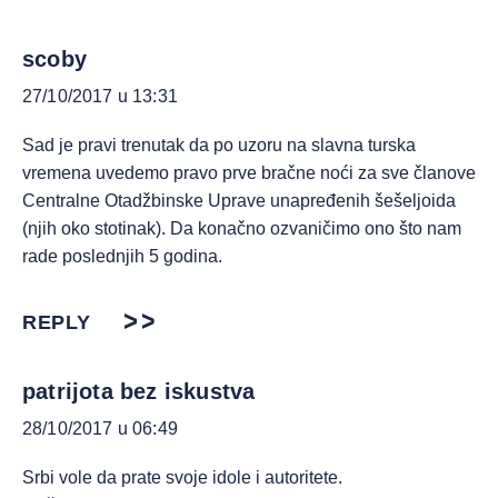
scoby
27/10/2017 u 13:31
Sad je pravi trenutak da po uzoru na slavna turska
vremena uvedemo pravo prve bračne noći za sve članove
Centralne Otadžbinske Uprave unapređenih šešeljoida
(njih oko stotinak). Da konačno ozvaničimo ono što nam
rade poslednjih 5 godina.
REPLY
patrijota bez iskustva
28/10/2017 u 06:49
Srbi vole da prate svoje idole i autoritete.