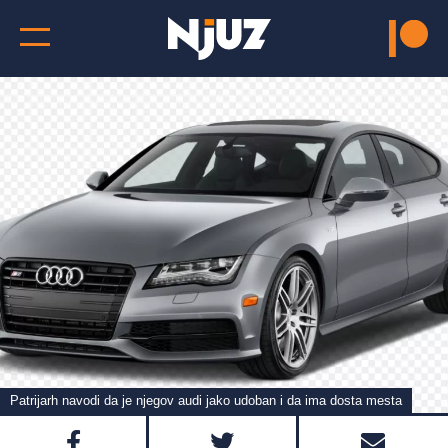
Patrijarh navodi da je njegov audi jako udoban i da ima dosta mesta