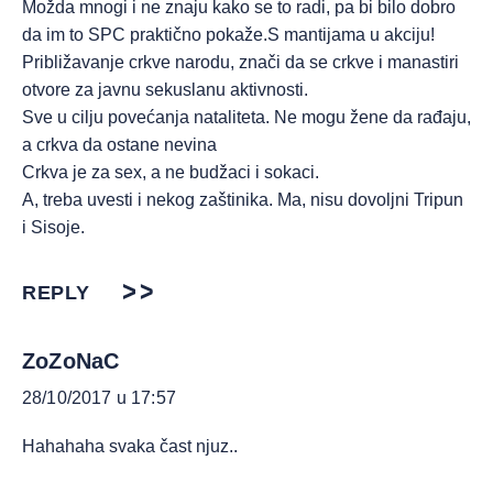
Možda mnogi i ne znaju kako se to radi, pa bi bilo dobro
da im to SPC praktično pokaže.S mantijama u akciju!
Približavanje crkve narodu, znači da se crkve i manastiri
otvore za javnu sekuslanu aktivnosti.
Sve u cilju povećanja nataliteta. Ne mogu žene da rađaju,
a crkva da ostane nevina
Crkva je za sex, a ne budžaci i sokaci.
A, treba uvesti i nekog zaštinika. Ma, nisu dovoljni Tripun
i Sisoje.
REPLY
ZoZoNaC
28/10/2017 u 17:57
Hahahaha svaka čast njuz..