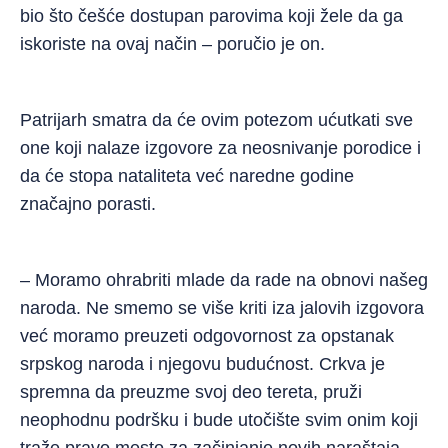
bio što češće dostupan parovima koji žele da ga
iskoriste na ovaj način – poručio je on.
Patrijarh smatra da će ovim potezom ućutkati sve
one koji nalaze izgovore za neosnivanje porodice i
da će stopa nataliteta već naredne godine
značajno porasti.
– Moramo ohrabriti mlade da rade na obnovi našeg
naroda. Ne smemo se više kriti iza jalovih izgovora
već moramo preuzeti odgovornost za opstanak
srpskog naroda i njegovu budućnost. Crkva je
spremna da preuzme svoj deo tereta, pruži
neophodnu podršku i bude utočište svim onim koji