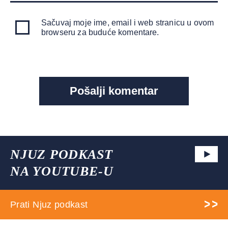
Sačuvaj moje ime, email i web stranicu u ovom
browseru za buduće komentare.
NJUZ PODKAST
NA YOUTUBE-U
Prati Njuz podkast