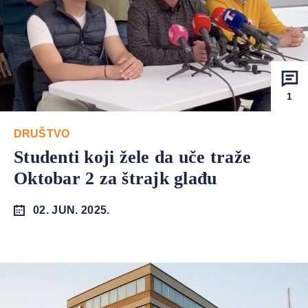
1
DRUŠTVO
Studenti koji žele da uče traže
Oktobar 2 za štrajk glađu
02. JUN. 2025.