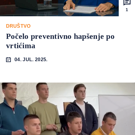
1
DRUŠTVO
Počelo preventivno hapšenje po
vrtićima
04. JUL. 2025.