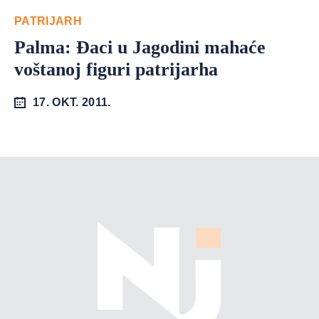
PATRIJARH
Palma: Đaci u Jagodini mahaće
voštanoj figuri patrijarha
17. OKT. 2011.