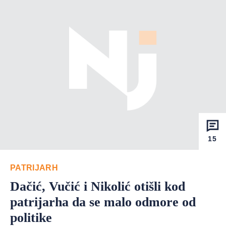
15
PATRIJARH
Dačić, Vučić i Nikolić otišli kod
patrijarha da se malo odmore od
politike