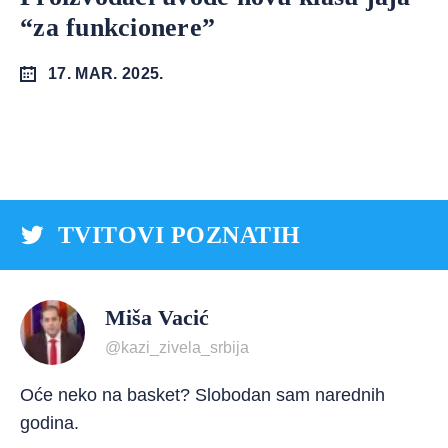
“za funkcionere”
17. MAR. 2025.
TVITOVI POZNATIH
Miša Vacić
@kazi_zivela_srbija
Oće neko na basket? Slobodan sam narednih
godina.