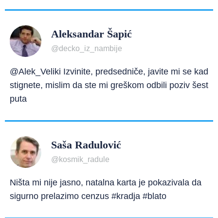
Aleksandar Šapić
@decko_iz_nambije
@Alek_Veliki Izvinite, predsedniče, javite mi se kad
stignete, mislim da ste mi greškom odbili poziv šest
puta
Saša Radulović
@kosmik_radule
Ništa mi nije jasno, natalna karta je pokazivala da
sigurno prelazimo cenzus #kradja #blato