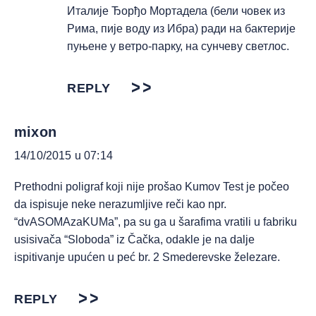
Италије Ђорђо Мортадела (бели човек из
Рима, пије воду из Ибра) ради на бактерије
пуњене у ветро-парку, на сунчеву светлос.
REPLY
mixon
14/10/2015 u 07:14
Prethodni poligraf koji nije prošao Kumov Test je počeo
da ispisuje neke nerazumljive reči kao npr.
“dvASOMAzaKUMa”, pa su ga u šarafima vratili u fabriku
usisivača “Sloboda” iz Čačka, odakle je na dalje
ispitivanje upućen u peć br. 2 Smederevske železare.
REPLY