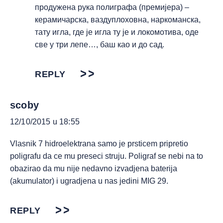
продужена рука полиграфа (премијера) –
керамичарска, ваздуплоховна, наркоманска,
тату игла, где је игла ту је и локомотива, оде
све у три лепе…, баш као и до сад.
REPLY
scoby
12/10/2015 u 18:55
Vlasnik 7 hidroelektrana samo je prsticem pripretio
poligrafu da ce mu preseci struju. Poligraf se nebi na to
obazirao da mu nije nedavno izvadjena baterija
(akumulator) i ugradjena u nas jedini MIG 29.
REPLY