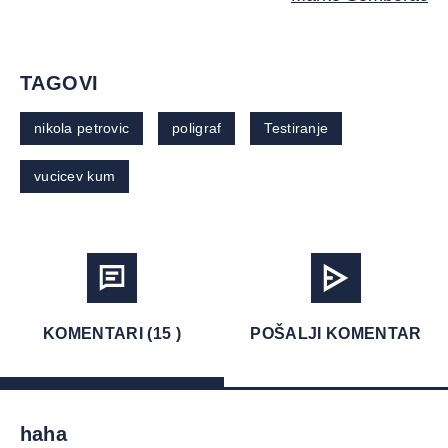
TAGOVI
nikola petrovic
poligraf
Testiranje
vucicev kum
KOMENTARI (15 )
POŠALJI KOMENTAR
haha