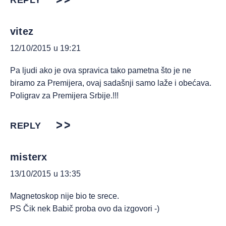
REPLY
vitez
12/10/2015 u 19:21
Pa ljudi ako je ova spravica tako pametna što je ne
biramo za Premijera, ovaj sadašnji samo laže i obećava.
Poligrav za Premijera Srbije.!!!
REPLY
misterx
13/10/2015 u 13:35
Magnetoskop nije bio te srece.
PS Čik nek Babič proba ovo da izgovori -)