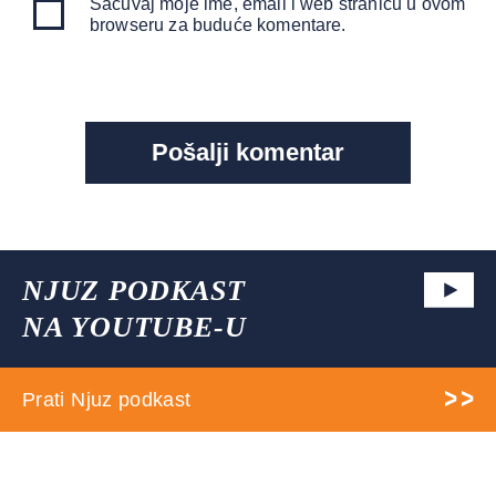
Sačuvaj moje ime, email i web stranicu u ovom
browseru za buduće komentare.
NJUZ PODKAST
NA YOUTUBE-U
Prati Njuz podkast