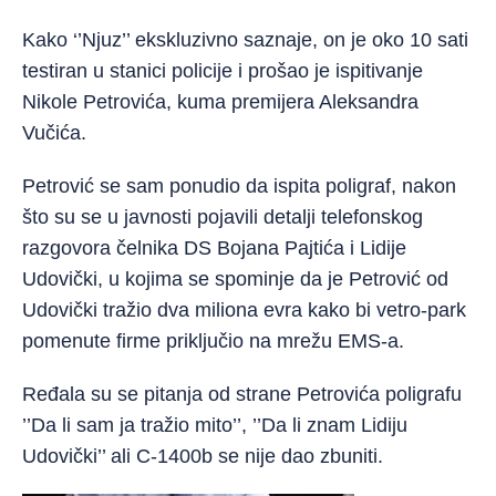
Kako ‘’Njuz’’ ekskluzivno saznaje, on je oko 10 sati
testiran u stanici policije i prošao je ispitivanje
Nikole Petrovića, kuma premijera Aleksandra
Vučića.
Petrović se sam ponudio da ispita poligraf, nakon
što su se u javnosti pojavili detalji telefonskog
razgovora čelnika DS Bojana Pajtića i Lidije
Udovički, u kojima se spominje da je Petrović od
Udovički tražio dva miliona evra kako bi vetro-park
pomenute firme priključio na mrežu EMS-a.
Ređala su se pitanja od strane Petrovića poligrafu
’’Da li sam ja tražio mito’’, ’’Da li znam Lidiju
Udovički’’ ali C-1400b se nije dao zbuniti.