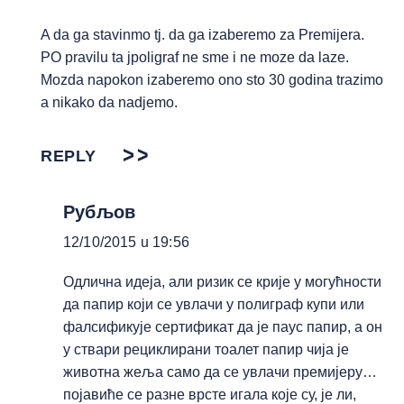
A da ga stavinmo tj. da ga izaberemo za Premijera.
PO pravilu ta jpoligraf ne sme i ne moze da laze.
Mozda napokon izaberemo ono sto 30 godina trazimo
a nikako da nadjemo.
REPLY
Рубљов
12/10/2015 u 19:56
Одлична идеја, али ризик се крије у могућности
да папир који се увлачи у полиграф купи или
фалсификује сертификат да је паус папир, а он
у ствари рециклирани тоалет папир чија је
животна жеља само да се увлачи премијеру…
појавиће се разне врсте игала које су, је ли,