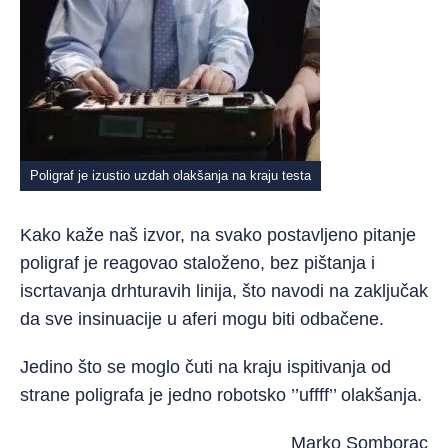
Poligraf je izustio uzdah olakšanja na kraju testa
Kako kaže naš izvor, na svako postavljeno pitanje
poligraf je reagovao staloženo, bez pištanja i
iscrtavanja drhturavih linija, što navodi na zaključak
da sve insinuacije u aferi mogu biti odbačene.
Jedino što se moglo čuti na kraju ispitivanja od
strane poligrafa je jedno robotsko ’’uffff’’ olakšanja.
Marko Somborac