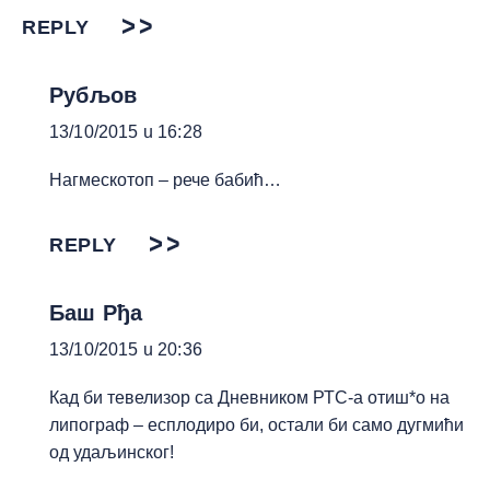
REPLY
Рубљов
13/10/2015 u 16:28
Нагмескотоп – рече бабић…
REPLY
Баш Рђа
13/10/2015 u 20:36
Кад би тевелизор са Дневником РТС-а отиш*о на
липограф – есплодиро би, остали би само дугмићи
од удаљинског!