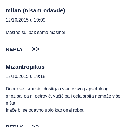
milan (nisam odavde)
12/10/2015 u 19:09
Masine su ipak samo masine!
REPLY
Mizantropikus
12/10/2015 u 19:18
Dobro se napusio, dostigao stanje svog apsolutnog
gnozisa, pa ni petrović, vučić pa i cela srbija nemože više
ništa.
Inače bi se odavno ubio kao onaj robot.