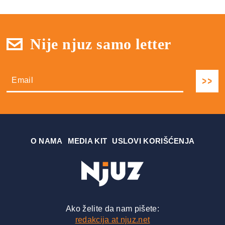
Nije njuz samo letter
О NAMA
MEDIA KIT
USLOVI KORIŠĆENJA
Ako želite da nam pišete:
redakcija at njuz.net