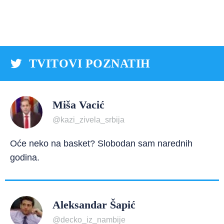
TVITOVI POZNATIH
Miša Vacić
@kazi_zivela_srbija
Oće neko na basket? Slobodan sam narednih
godina.
Aleksandar Šapić
@decko_iz_nambije