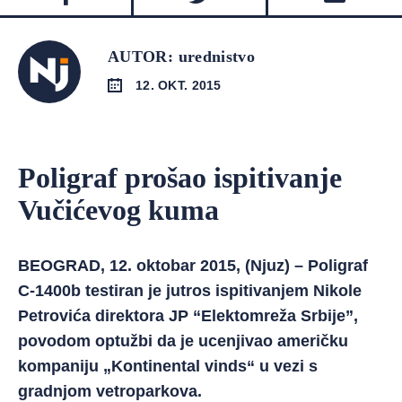
AUTOR: urednistvo
12. OKT. 2015
Poligraf prošao ispitivanje
Vučićevog kuma
BEOGRAD, 12. oktobar 2015, (Njuz) – Poligraf
C-1400b testiran je jutros ispitivanjem Nikole
Petrovića direktora JP “Elektomreža Srbije”,
povodom optužbi da je ucenjivao američku
kompaniju „Kontinental vinds“ u vezi s
gradnjom vetroparkova.