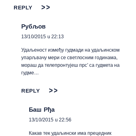
REPLY
Рубљов
13/10/2015 u 22:13
Удаљеност између гудмади на удаљинском
упарљвачу мери се светлосним годинама,
мораш да телепронтујеш прс’ са гудмета на
гудме…
REPLY
Баш Рђа
13/10/2015 u 22:56
Какав тек удаљински има прецедник