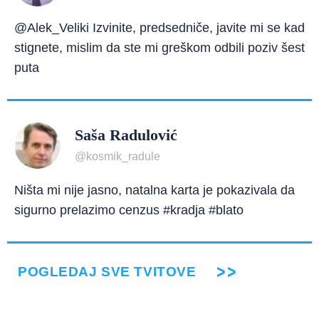
@Alek_Veliki Izvinite, predsedniče, javite mi se kad
stignete, mislim da ste mi greškom odbili poziv šest
puta
Saša Radulović
@kosmik_radule
Ništa mi nije jasno, natalna karta je pokazivala da
sigurno prelazimo cenzus #kradja #blato
POGLEDAJ SVE TVITOVE