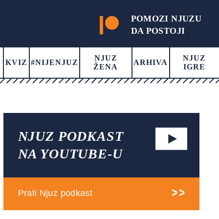
POMOZI NJUZU
DA POSTOJI
NJUZ
NJUZ
KVIZ
#NIJENJUZ
ARHIVA
ŽENA
IGRE
NJUZ PODKAST
NA YOUTUBE-U
Prati Njuz podkast