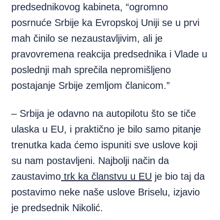
predsednikovog kabineta, “ogromno
posrnuće Srbije ka Evropskoj Uniji se u prvi
mah činilo se nezaustavljivim, ali je
pravovremena reakcija predsednika i Vlade u
poslednji mah sprečila nepromišljeno
postajanje Srbije zemljom članicom.”
– Srbija je odavno na autopilotu što se tiče
ulaska u EU, i praktično je bilo samo pitanje
trenutka kada ćemo ispuniti sve uslove koji
su nam postavljeni. Najbolji način da
zaustavimo
trk ka članstvu u EU
je bio taj da
postavimo neke naše uslove Briselu, izjavio
je predsednik Nikolić.