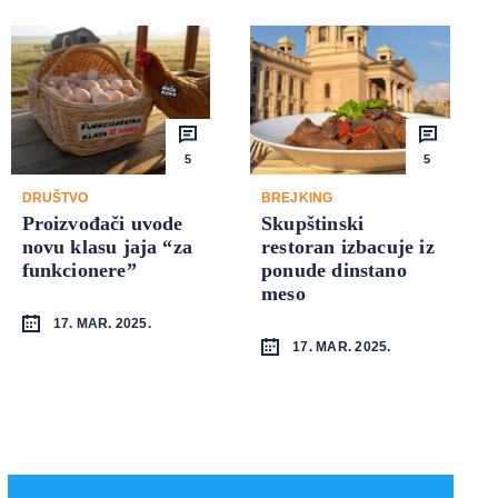
5
5
DRUŠTVO
BREJKING
Proizvođači uvode
Skupštinski
novu klasu jaja “za
restoran izbacuje iz
funkcionere”
ponude dinstano
meso
17. MAR. 2025.
17. MAR. 2025.