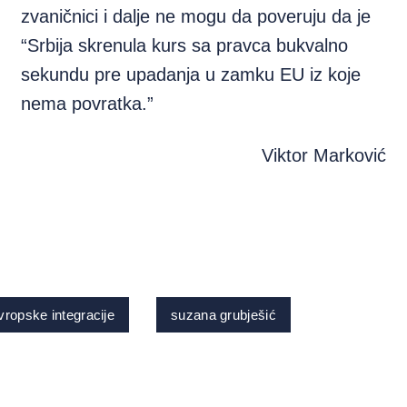
zvaničnici i dalje ne mogu da poveruju da je
“Srbija skrenula kurs sa pravca bukvalno
sekundu pre upadanja u zamku EU iz koje
nema povratka.”
Viktor Marković
vropske integracije
suzana grubješić