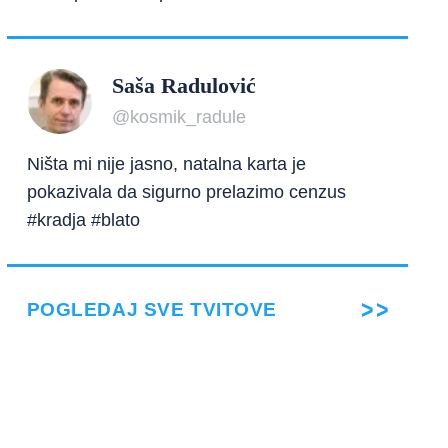
Saša Radulović
@kosmik_radule
Ništa mi nije jasno, natalna karta je
pokazivala da sigurno prelazimo cenzus
#kradja #blato
POGLEDAJ SVE TVITOVE