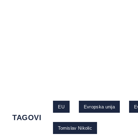
EU
Evropska unija
E
TAGOVI
Tomislav Nikolic