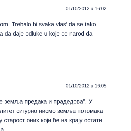
01/10/2012 u 16:02
m. Trebalo bi svaka vlas’ da se tako
 da daje odluke u koje ce narod da
01/10/2012 u 16:05
 је земља предака и прадедова”. У
талитет сигурно нисмо земља потомака
 старост оних који ће на крају остати
а.