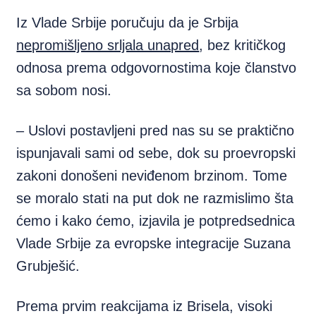
Iz Vlade Srbije poručuju da je Srbija
nepromišljeno srljala unapred
, bez kritičkog
odnosa prema odgovornostima koje članstvo
sa sobom nosi.
– Uslovi postavljeni pred nas su se praktično
ispunjavali sami od sebe, dok su proevropski
zakoni donošeni neviđenom brzinom. Tome
se moralo stati na put dok ne razmislimo šta
ćemo i kako ćemo, izjavila je potpredsednica
Vlade Srbije za evropske integracije Suzana
Grubješić.
Prema prvim reakcijama iz Brisela, visoki