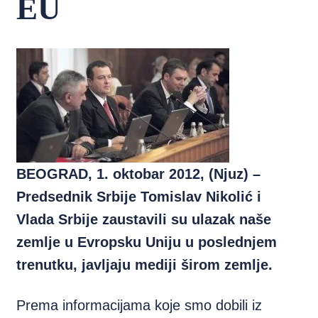
EU
BEOGRAD, 1. oktobar 2012, (Njuz) –
Predsednik Srbije Tomislav Nikolić i
Vlada Srbije zaustavili su ulazak naše
zemlje u Evropsku Uniju u poslednjem
trenutku, javljaju mediji širom zemlje.
Prema informacijama koje smo dobili iz