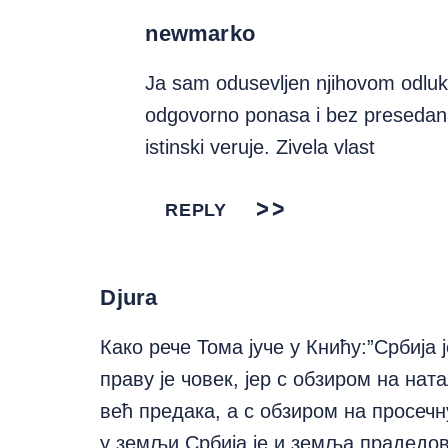
newmarko
Ja sam odusevljen njihovom odluko
odgovorno ponasa i bez presedana
istinski veruje. Zivela vlast
REPLY
Djura
Како рече Тома јуче у Книћу:”Србија
праву је човек, јер с обзиром на на
већ предака, а с обзиром на просечну
у земљи Србија је и земља прадедов