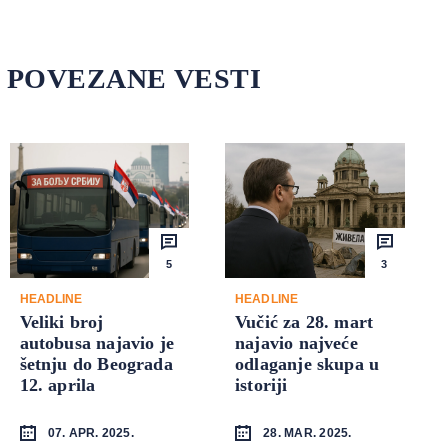
POVEZANE VESTI
5
3
HEADLINE
HEADLINE
Veliki broj
Vučić za 28. mart
autobusa najavio je
najavio najveće
šetnju do Beograda
odlaganje skupa u
12. aprila
istoriji
07. APR. 2025.
28. MAR. 2025.