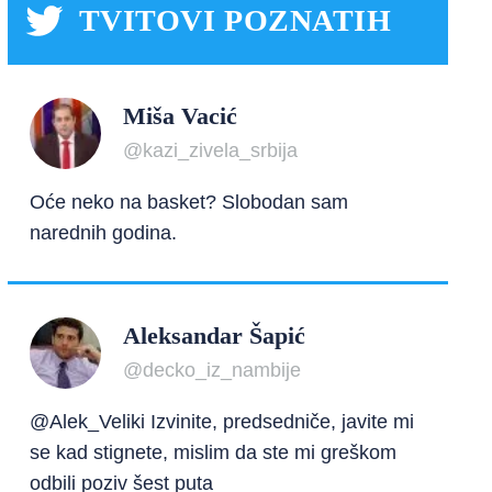
TVITOVI POZNATIH
Miša Vacić
@kazi_zivela_srbija
Oće neko na basket? Slobodan sam
narednih godina.
Aleksandar Šapić
@decko_iz_nambije
@Alek_Veliki Izvinite, predsedniče, javite mi
se kad stignete, mislim da ste mi greškom
odbili poziv šest puta