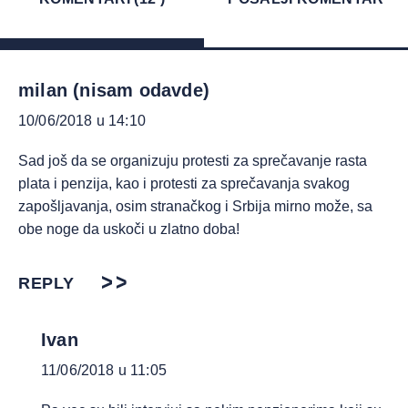
milan (nisam odavde)
10/06/2018 u 14:10
Sad još da se organizuju protesti za sprečavanje rasta
plata i penzija, kao i protesti za sprečavanja svakog
zapošljavanja, osim stranačkog i Srbija mirno može, sa
obe noge da uskoči u zlatno doba!
REPLY
Ivan
11/06/2018 u 11:05