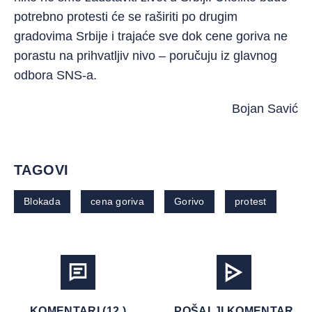
potrebno protesti će se raširiti po drugim
gradovima Srbije i trajaće sve dok cene goriva ne
porastu na prihvatljiv nivo – poručuju iz glavnog
odbora SNS-a.
Bojan Savić
TAGOVI
Blokada
cena goriva
Gorivo
protest
KOMENTARI (12 )
POŠALJI KOMENTAR