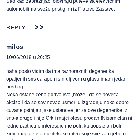
Sad kad zaprežnjaci blokiraju puteve sa električnim
automobilima,sveže pristiglim iz Fiatove Zastave.
REPLY
milos
10/06/2018 u 20:25
haha posto vidim da ima raznoraznih degenerika i
opaljenih sns carapom smrdljivom u glavu imam jedan
predlog.
Neka ostane cena goriva ista ,moze i da se poveca
akciza i da se sav novac usmeri u izgradnju neke dobro
cuvane psihijatrijske ustanove jer za ove degenerike iz
sns-a drugo i nije!Crkli majci olosu prodani!Nisam clan ni
jedne partije,ne interesuje me politika uopste ali bolji
ziovt mog deteta me itekako interesuje sve vam jebem