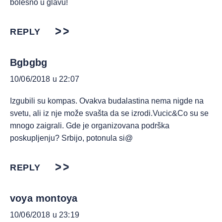
bolesno u glavu!
REPLY
Bgbgbg
10/06/2018 u 22:07
Izgubili su kompas. Ovakva budalastina nema nigde na
svetu, ali iz nje može svašta da se izrodi.Vucic&Co su se
mnogo zaigrali. Gde je organizovana podrška
poskupljenju? Srbijo, potonula si@
REPLY
voya montoya
10/06/2018 u 23:19