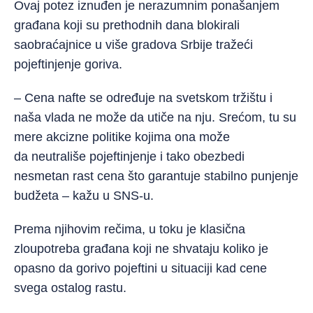
Ovaj potez iznuđen je nerazumnim ponašanjem
građana koji su prethodnih dana blokirali
saobraćajnice u više gradova Srbije tražeći
pojeftinjenje goriva.
– Cena nafte se određuje na svetskom tržištu i
naša vlada ne može da utiče na nju. Srećom, tu su
mere akcizne politike kojima ona može
da
neutrališe pojeftinjenje i tako obezbedi
nesmetan rast cena što garantuje stabilno punjenje
budžeta – kažu u SNS-u.
Prema njihovim rečima, u toku je klasična
zloupotreba građana koji ne shvataju koliko je
opasno da gorivo pojeftini u situaciji kad cene
svega ostalog rastu.