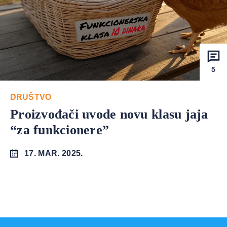
5
DRUŠTVO
Proizvođači uvode novu klasu jaja
“za funkcionere”
17. MAR. 2025.