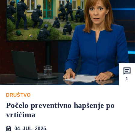
1
DRUŠTVO
Počelo preventivno hapšenje po
vrtićima
04. JUL. 2025.