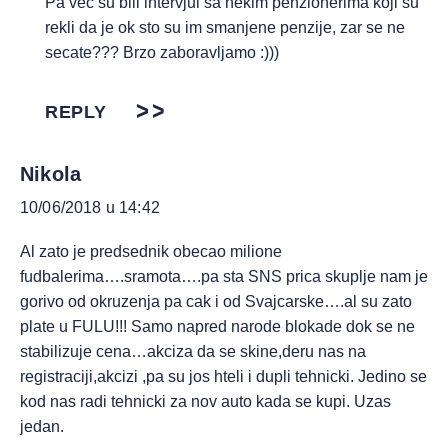
Pa vec su bili intervjui sa nekim penzionerima koji su
rekli da je ok sto su im smanjene penzije, zar se ne
secate??? Brzo zaboravljamo :)))
REPLY
Nikola
10/06/2018 u 14:42
Al zato je predsednik obecao milione
fudbalerima….sramota….pa sta SNS prica skuplje nam je
gorivo od okruzenja pa cak i od Svajcarske….al su zato
plate u FULU!!! Samo napred narode blokade dok se ne
stabilizuje cena…akciza da se skine,deru nas na
registraciji,akcizi ,pa su jos hteli i dupli tehnicki. Jedino se
kod nas radi tehnicki za nov auto kada se kupi. Uzas
jedan.