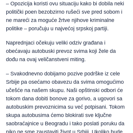
– Opozicija koristi ovu situaciju kako bi dobila neki
politički poen bezobzirno rušeći sve pred sobom i
ne mareći za moguće žrtve njihove kriminalne
politike – poručuju u najvećoj srpskoj partiji.
Naprednjaci očekuju veliki odziv građana i
obećavaju autobuski prevoz svima koji žele da
dođu na ovaj veličanstveni miting.
– Svakodnevno dobijamo pozive podrške iz cele
Srbije pa osećamo obavezu da svima omogućimo
učešće na našem skupu. Naši opštinski odbori će
tokom dana dobiti bonove za gorivo, a ugovori sa
autobuskim prevoznicima su već potpisani. Tokom
skupa autobusima ćemo blokirati sve ključne
saobraćajnice u Beogradu i tako poslati poruku da
niko ne sme zaustaviti život u Srbiji. Ukoliko bude