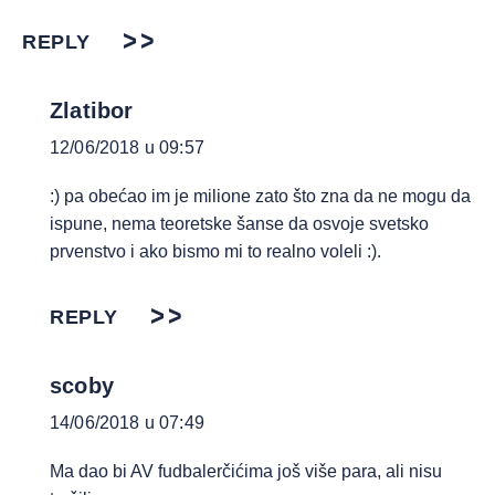
REPLY
Zlatibor
12/06/2018 u 09:57
:) pa obećao im je milione zato što zna da ne mogu da
ispune, nema teoretske šanse da osvoje svetsko
prvenstvo i ako bismo mi to realno voleli :).
REPLY
scoby
14/06/2018 u 07:49
Ma dao bi AV fudbalerčićima još više para, ali nisu