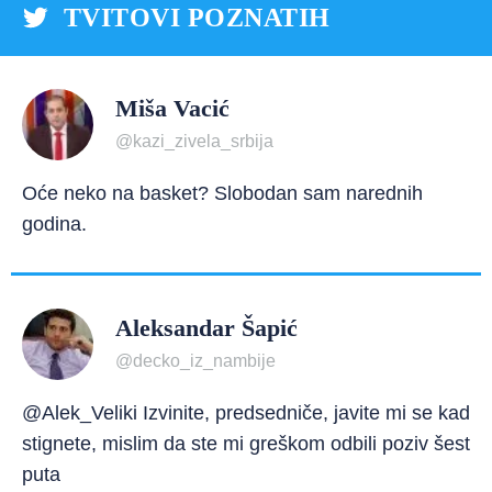
TVITOVI POZNATIH
Miša Vacić
@kazi_zivela_srbija
Oće neko na basket? Slobodan sam narednih
godina.
Aleksandar Šapić
@decko_iz_nambije
@Alek_Veliki Izvinite, predsedniče, javite mi se kad
stignete, mislim da ste mi greškom odbili poziv šest
puta