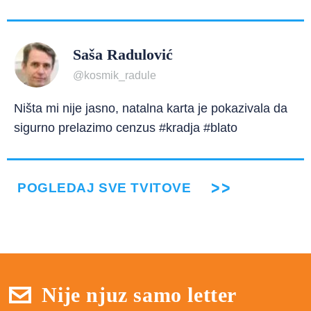
Saša Radulović
@kosmik_radule
Ništa mi nije jasno, natalna karta je pokazivala da
sigurno prelazimo cenzus #kradja #blato
POGLEDAJ SVE TVITOVE
Nije njuz samo letter