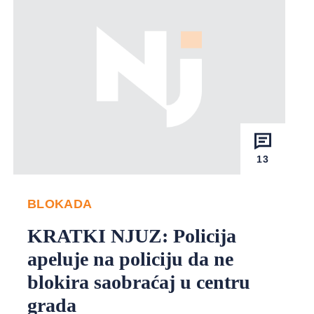
13
BLOKADA
KRATKI NJUZ: Policija
apeluje na policiju da ne
blokira saobraćaj u centru
grada