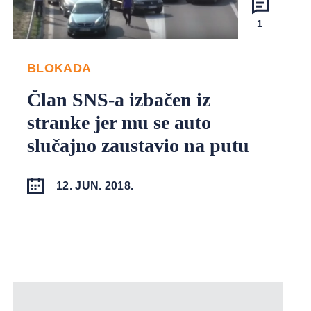
1
BLOKADA
Član SNS-a izbačen iz
stranke jer mu se auto
slučajno zaustavio na putu
12. JUN. 2018.