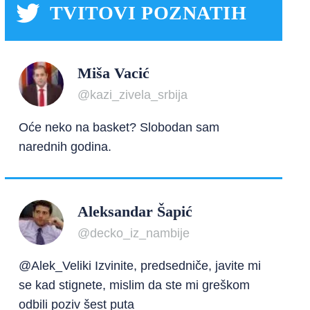
TVITOVI POZNATIH
Miša Vacić
@kazi_zivela_srbija
Oće neko na basket? Slobodan sam
narednih godina.
Aleksandar Šapić
@decko_iz_nambije
@Alek_Veliki Izvinite, predsedniče, javite mi
se kad stignete, mislim da ste mi greškom
odbili poziv šest puta