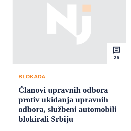
25
BLOKADA
Članovi upravnih odbora
protiv ukidanja upravnih
odbora, službeni automobili
blokirali Srbiju