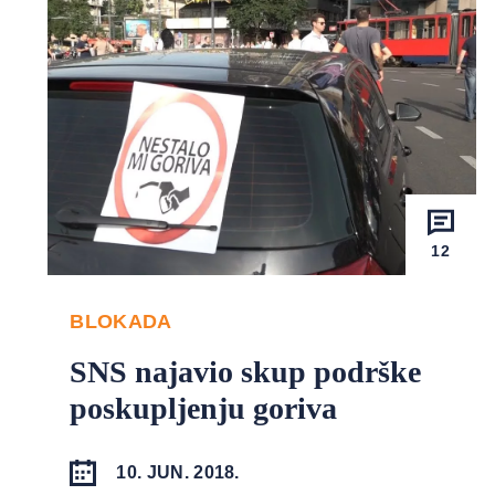
12
BLOKADA
SNS najavio skup podrške
poskupljenju goriva
10. JUN. 2018.