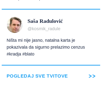
Saša Radulović
@kosmik_radule
Ništa mi nije jasno, natalna karta je
pokazivala da sigurno prelazimo cenzus
#kradja #blato
POGLEDAJ SVE TVITOVE