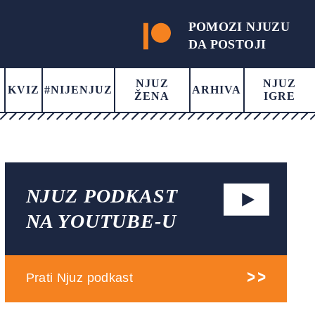
POMOZI NJUZU
DA POSTOJI
NJUZ
NJUZ
KVIZ
#NIJENJUZ
ARHIVA
ŽENA
IGRE
NJUZ PODKAST
NA YOUTUBE-U
Prati Njuz podkast