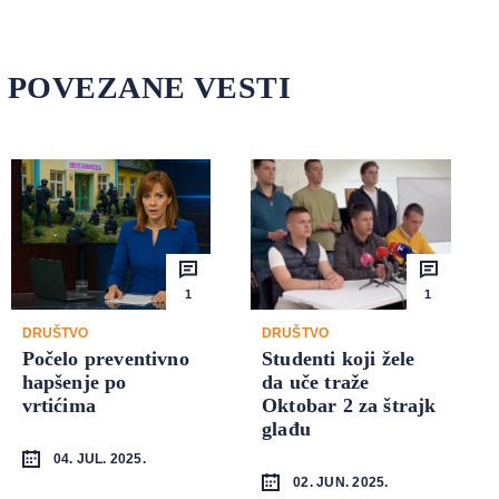
POVEZANE VESTI
1
1
DRUŠTVO
DRUŠTVO
Počelo preventivno
Studenti koji žele
hapšenje po
da uče traže
vrtićima
Oktobar 2 za štrajk
glađu
04. JUL. 2025.
02. JUN. 2025.