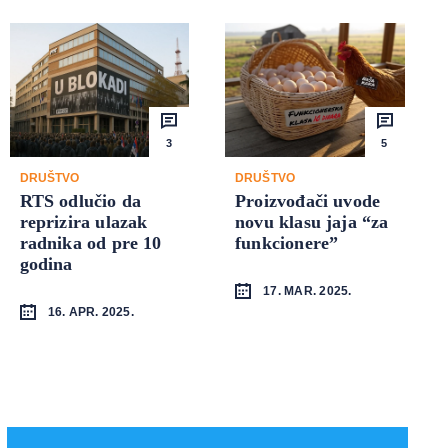
3
5
DRUŠTVO
DRUŠTVO
RTS odlučio da
Proizvođači uvode
reprizira ulazak
novu klasu jaja “za
radnika od pre 10
funkcionere”
godina
17. MAR. 2025.
16. APR. 2025.