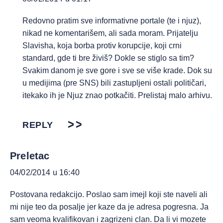
Redovno pratim sve informativne portale (te i njuz),
nikad ne komentarišem, ali sada moram. Prijatelju
Slavisha, koja borba protiv korupcije, koji crni
standard, gde ti bre živiš? Dokle se stiglo sa tim?
Svakim danom je sve gore i sve se više krade. Dok su
u medijima (pre SNS) bili zastupljeni ostali političari,
itekako ih je Njuz znao potkačiti. Prelistaj malo arhivu.
REPLY
Preletac
04/02/2014 u 16:40
Postovana redakcijo. Poslao sam imejl koji ste naveli ali
mi nije teo da posalje jer kaze da je adresa pogresna. Ja
sam veoma kvalifikovan i zagrizeni clan. Da li vi mozete