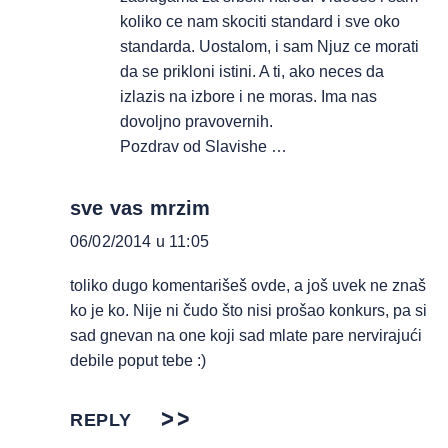
koliko ce nam skociti standard i sve oko
standarda. Uostalom, i sam Njuz ce morati
da se prikloni istini. A ti, ako neces da
izlazis na izbore i ne moras. Ima nas
dovoljno pravovernih.
Pozdrav od Slavishe …
sve vas mrzim
06/02/2014 u 11:05
toliko dugo komentarišeš ovde, a još uvek ne znaš
ko je ko. Nije ni čudo što nisi prošao konkurs, pa si
sad gnevan na one koji sad mlate pare nervirajući
debile poput tebe :)
REPLY