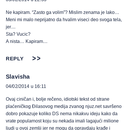
Ne kapiram. “Zasto ga volim”? Mislim zenama je lako…
Meni mi malo neprijatno da hvalim viseci deo svoga tela,
jer…
Sta? Vucic?
A nista… Kapiram…
REPLY
Slavisha
04/02/2014 u 16:11
Ovaj ciničan i, bolje rečeno, idiotski tekst od strane
plaćeničkog Đilasovog medija zvanog njuz.net savršeno
dobro pokazuje koliko DS nema nikakvu ideju kako da
vrate popularnost koju su nekada imali lagajući milione
ljudi u ovoj zemlji jer ne mogu da opravdaju krađe i