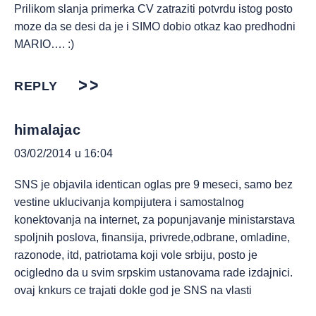
Prilikom slanja primerka CV zatraziti potvrdu istog posto
moze da se desi da je i SIMO dobio otkaz kao predhodni
MARIO…. :)
REPLY
himalajac
03/02/2014 u 16:04
SNS je objavila identican oglas pre 9 meseci, samo bez
vestine uklucivanja kompijutera i samostalnog
konektovanja na internet, za popunjavanje ministarstava
spoljnih poslova, finansija, privrede,odbrane, omladine,
razonode, itd, patriotama koji vole srbiju, posto je
ocigledno da u svim srpskim ustanovama rade izdajnici.
ovaj knkurs ce trajati dokle god je SNS na vlasti