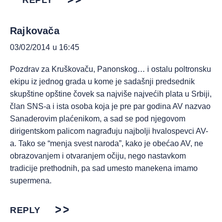
REPLY
Rajkovača
03/02/2014 u 16:45
Pozdrav za Kruškovaču, Panonskog… i ostalu poltronsku
ekipu iz jednog grada u kome je sadašnji predsednik
skupštine opštine čovek sa najviše najvećih plata u Srbiji,
član SNS-a i ista osoba koja je pre par godina AV nazvao
Sanaderovim plaćenikom, a sad se pod njegovom
dirigentskom palicom nagrađuju najbolji hvalospevci AV-
a. Tako se “menja svest naroda”, kako je obećao AV, ne
obrazovanjem i otvaranjem očiju, nego nastavkom
tradicije prethodnih, pa sad umesto manekena imamo
supermena.
REPLY