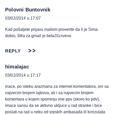
Polovni Buntovnik
03/02/2014 u 17:07
Kad pošaljete prijavu mailom proverite da li je Sima
dobio, šifra za gmail je beta31crveno
REPLY
himalajac
03/02/2014 u 17:17
inace, po isteku arazmana za internet komentatora, oni sa
najvecim brojem lajkova, ali i sa najvecim brojem
komentara u kojem spominju ime ppv (skoro ko pdv),
imace sansu da se aktivno ukljuce u rad stranke i bice
poslati na rad u neku od srpskih ambasada ili konzulata