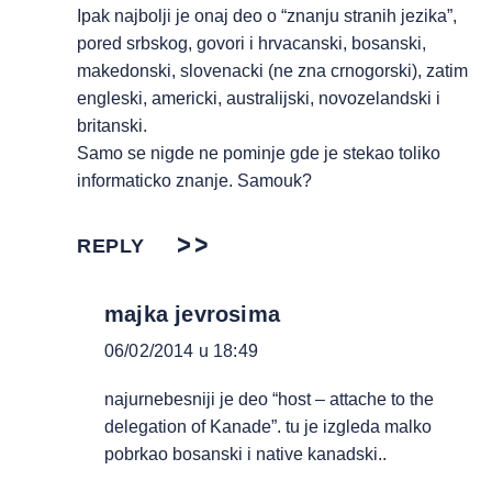
Ipak najbolji je onaj deo o “znanju stranih jezika”,
pored srbskog, govori i hrvacanski, bosanski,
makedonski, slovenacki (ne zna crnogorski), zatim
engleski, americki, australijski, novozelandski i
britanski.
Samo se nigde ne pominje gde je stekao toliko
informaticko znanje. Samouk?
REPLY
majka jevrosima
06/02/2014 u 18:49
najurnebesniji je deo “host – attache to the
delegation of Kanade”. tu je izgleda malko
pobrkao bosanski i native kanadski..