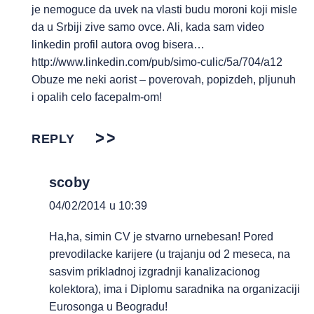
je nemoguce da uvek na vlasti budu moroni koji misle
da u Srbiji zive samo ovce. Ali, kada sam video
linkedin profil autora ovog bisera…
http://www.linkedin.com/pub/simo-culic/5a/704/a12
Obuze me neki aorist – poverovah, popizdeh, pljunuh
i opalih celo facepalm-om!
REPLY
scoby
04/02/2014 u 10:39
Ha,ha, simin CV je stvarno urnebesan! Pored
prevodilacke karijere (u trajanju od 2 meseca, na
sasvim prikladnoj izgradnji kanalizacionog
kolektora), ima i Diplomu saradnika na organizaciji
Eurosonga u Beogradu!