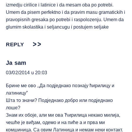
izmedju cirilice i latinice i da mesam oba po potrebi.
Umem da pisem perfektno i da pravim masu gramatickih i
pravopisnih gresaka po potrebi i raspolozenju. Umem da
glumim skolastika i seljancugu i postujem seljake
REPLY
Ja sam
03/02/2014 u 20:03
Брине ме ово ,,Да подједнако познају ћирилицу и
латиницу”
Шта то значи? Подједнако добро или подједнако
лоше?
Знам их обоје, али ми ова Ћирилица некако милија,
чешће је виђам, одемо и на пиће а и прва ми
комшиница. Са овим Латиница и немам неки контакт.