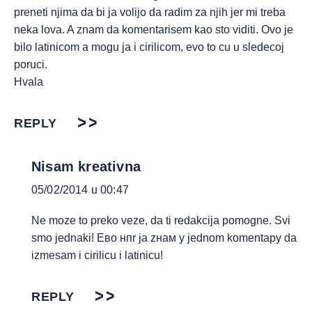
preneti njima da bi ja volijo da radim za njih jer mi treba
neka lova. A znam da komentarisem kao sto viditi. Ovo je
bilo latinicom a mogu ja i cirilicom, evo to cu u sledecoj
poruci.
Hvala
REPLY
Nisam kreativna
05/02/2014 u 00:47
Ne moze to preko veze, da ti redakcija pomogne. Svi
smo jednaki! Ево нпr ja zнам у jednom komentaру da
izmesam i cirilicu i latinicu!
REPLY