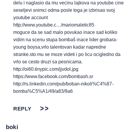
delu i naglasio da mu vecinu lajkova na youtube cine
seseljevi snimci odma posle toga je izbrisao svoj
youtube account
http://www.youtube.c
…/mariomaletic85
moguce da se sad malo povukao inace sad koliko
vidim na scenu stupa bombaš inace lider grobara-
young boysa,vrlo talentovan kadar napredne
stranke.sto mu se moze videti i po licu ocigledno da
vrlo se cesto druzi sa pesnicama.
http://oi60.tinypic.com/jjvdol.jpg
https://www.facebook.com/bombash.sr
http://rs.linkedin.com/pub/boban-nikoli%C4%87-
bomba%C5%A1/49/a83/9a6
REPLY
boki