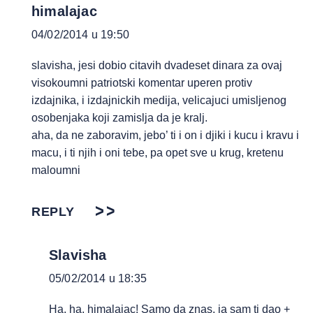
himalajac
04/02/2014 u 19:50
slavisha, jesi dobio citavih dvadeset dinara za ovaj
visokoumni patriotski komentar uperen protiv
izdajnika, i izdajnickih medija, velicajuci umisljenog
osobenjaka koji zamislja da je kralj.
aha, da ne zaboravim, jebo’ ti i on i djiki i kucu i kravu i
macu, i ti njih i oni tebe, pa opet sve u krug, kretenu
maloumni
REPLY
Slavisha
05/02/2014 u 18:35
Ha, ha, himalajac! Samo da znas, ja sam ti dao +