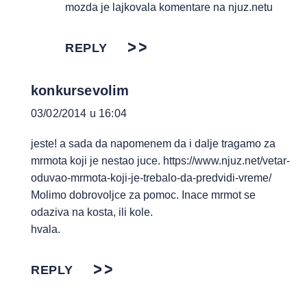
mozda je lajkovala komentare na njuz.netu
REPLY
konkursevolim
03/02/2014 u 16:04
jeste! a sada da napomenem da i dalje tragamo za
mrmota koji je nestao juce.
https://www.njuz.net/vetar-
oduvao-mrmota-koji-je-trebalo-da-predvidi-vreme/
Molimo dobrovoljce za pomoc. Inace mrmot se
odaziva na kosta, ili kole.
hvala.
REPLY