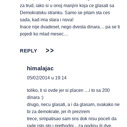
za trud, iako si u onoj manjini koja ce glasati sa
Demokratsku stranku. Samo se pitam sta ces
sada, kad ima stara i nova!
Inace nije dvadeset, nego dvesta dinara… pa se ti
pojedi ko mlad mesec…
REPLY
himalajac
05/02/2014 u 19:14
toliko, ti si ovde jer si placen …i to sa 200
dinara :)
drugo, necu glasati, a i da glasam, svakako ne
bi za demokrate, jer ih prezirem
trece, simpatisao sam sns dok nisu poceli da
rade isto sto i prethodni…za godinu ili dve,