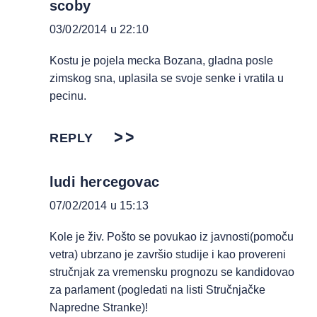
scoby
03/02/2014 u 22:10
Kostu je pojela mecka Bozana, gladna posle
zimskog sna, uplasila se svoje senke i vratila u
pecinu.
REPLY
ludi hercegovac
07/02/2014 u 15:13
Kole je živ. Pošto se povukao iz javnosti(pomoču
vetra) ubrzano je završio studije i kao provereni
stručnjak za vremensku prognozu se kandidovao
za parlament (pogledati na listi Stručnjačke
Napredne Stranke)!