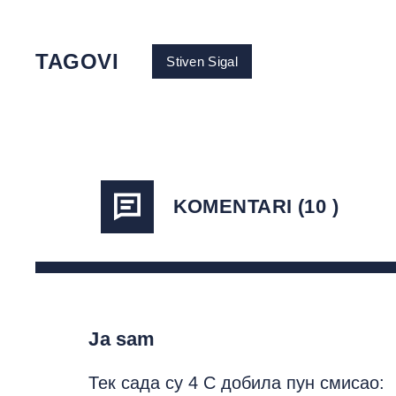
TAGOVI
Stiven Sigal
KOMENTARI (10 )
Ja sam
Тек сада су 4 C добила пун смисао: