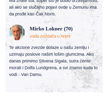
Ma znate šta, super što je dobio državljanstvo,
ali ako se slučajno pojavi ovde u Zemunu ima
da prođe kao Čak Noris.
Mirko Lokner (70)
vođa zviždača u Areni
Te akcione zvezde dolaze u našu zemlju i
uzimaju poslove našim lošim glumcima. Ako
danas primimo Stivena Sigala, sutra ćemo
morati i Dolfa Lundgrena, a svi znamo kuda to
vodi - Van Damu.