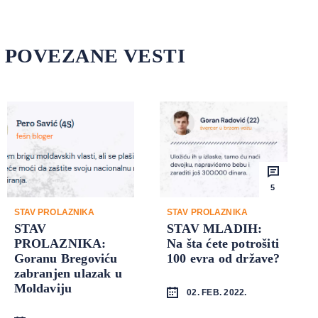
POVEZANE VESTI
5
STAV PROLAZNIKA
STAV PROLAZNIKA
STAV
STAV MLADIH:
PROLAZNIKA:
Na šta ćete potrošiti
Goranu Bregoviću
100 evra od države?
zabranjen ulazak u
Moldaviju
02. FEB. 2022.