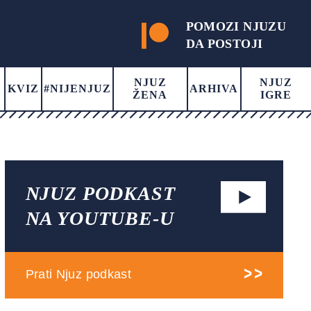
POMOZI NJUZU
DA POSTOJI
NJUZ
NJUZ
KVIZ
#NIJENJUZ
ARHIVA
ŽENA
IGRE
NJUZ PODKAST
NA YOUTUBE-U
Prati Njuz podkast