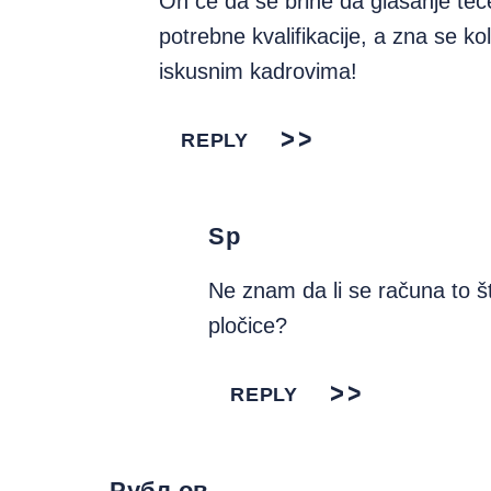
On ce da se brine da glasanje tec
potrebne kvalifikacije, a zna se kol
iskusnim kadrovima!
REPLY
Sp
Ne znam da li se računa to š
pločice?
REPLY
Рубљов