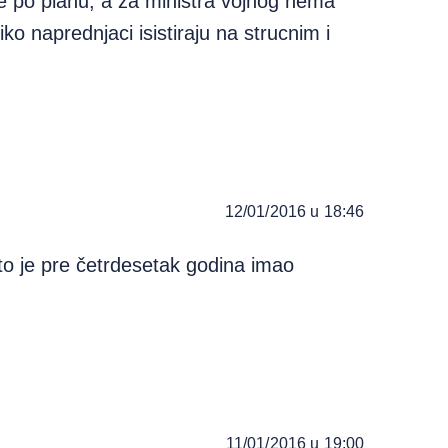
e po planu, a za ministra vojnog nema
iko naprednjaci isistiraju na strucnim i
12/01/2016 u 18:46
to je pre četrdesetak godina imao
11/01/2016 u 19:00