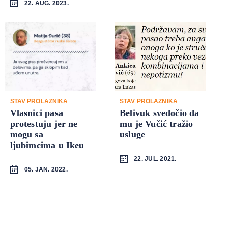
22. AUG. 2023.
STAV PROLAZNIKA
STAV PROLAZNIKA
Vlasnici pasa
Belivuk svedočio da
protestuju jer ne
mu je Vučić tražio
mogu sa
usluge
ljubimcima u Ikeu
22. JUL. 2021.
05. JAN. 2022.