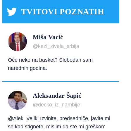
TVITOVI POZNATIH
Miša Vacić
@kazi_zivela_srbija
Oće neko na basket? Slobodan sam
narednih godina.
Aleksandar Šapić
@decko_iz_nambije
@Alek_Veliki Izvinite, predsedniče, javite mi
se kad stignete, mislim da ste mi greškom