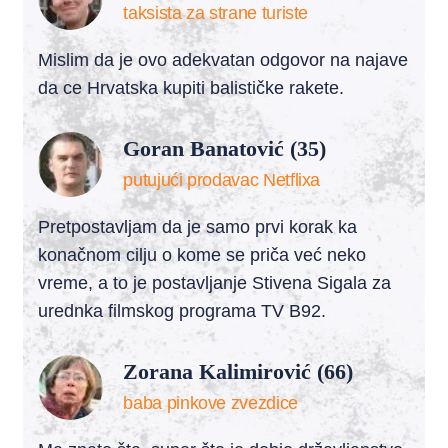
taksista za strane turiste
Mislim da je ovo adekvatan odgovor na najave
da ce Hrvatska kupiti balističke rakete.
Goran Banatović (35)
putujući prodavac Netflixa
Pretpostavljam da je samo prvi korak ka
konačnom cilju o kome se priča već neko
vreme, a to je postavljanje Stivena Sigala za
urednka filmskog programa TV B92.
Zorana Kalimirović (66)
baba pinkove zvezdice