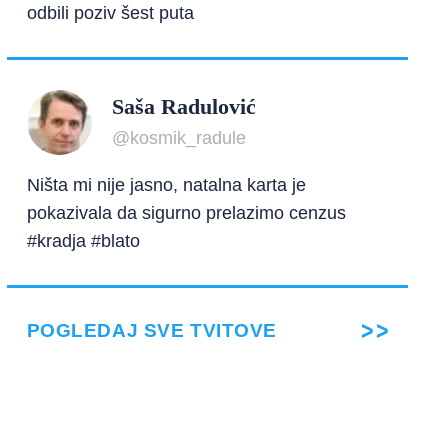
odbili poziv šest puta
Saša Radulović
@kosmik_radule
Ništa mi nije jasno, natalna karta je
pokazivala da sigurno prelazimo cenzus
#kradja #blato
POGLEDAJ SVE TVITOVE