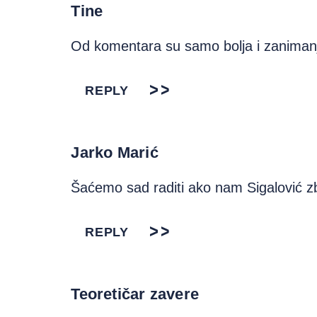
Tine
Od komentara su samo bolja i zaniman
REPLY
Jarko Marić
Šaćemo sad raditi ako nam Sigalović z
REPLY
Teoretičar zavere