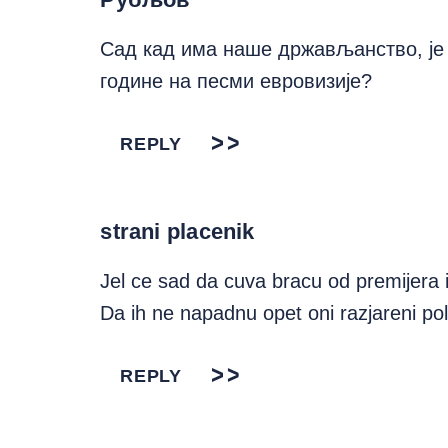
Сад кад има наше држављанство, је
године на песми евровизије?
REPLY
strani placenik
Jel ce sad da cuva bracu od premijera 
Da ih ne napadnu opet oni razjareni poli
REPLY