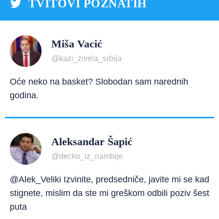
TVITOVI POZNATIH
Miša Vacić
@kazi_zivela_srbija
Oće neko na basket? Slobodan sam narednih
godina.
Aleksandar Šapić
@decko_iz_nambije
@Alek_Veliki Izvinite, predsedniče, javite mi se kad
stignete, mislim da ste mi greškom odbili poziv šest
puta