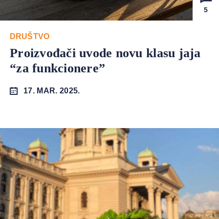
5
DRUŠTVO
Proizvođači uvode novu klasu jaja
“za funkcionere”
17. MAR. 2025.