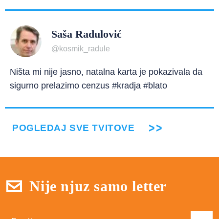
Saša Radulović
@kosmik_radule
Ništa mi nije jasno, natalna karta je pokazivala da
sigurno prelazimo cenzus #kradja #blato
POGLEDAJ SVE TVITOVE
Nije njuz samo letter