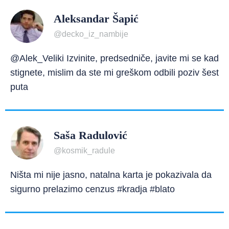
Aleksandar Šapić
@decko_iz_nambije
@Alek_Veliki Izvinite, predsedniče, javite mi se kad
stignete, mislim da ste mi greškom odbili poziv šest
puta
Saša Radulović
@kosmik_radule
Ništa mi nije jasno, natalna karta je pokazivala da
sigurno prelazimo cenzus #kradja #blato