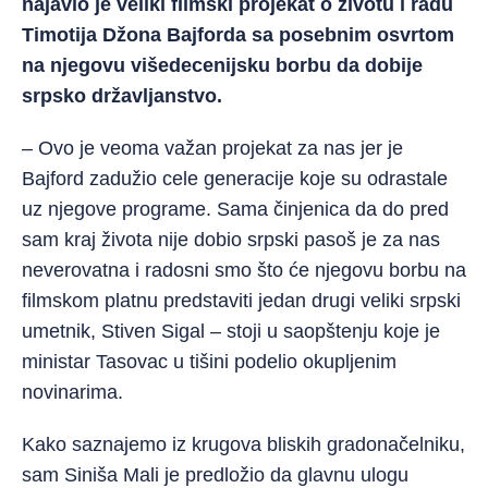
najavio je veliki filmski projekat o životu i radu
Timotija Džona Bajforda sa posebnim osvrtom
na njegovu višedecenijsku borbu da dobije
srpsko državljanstvo.
– Ovo je veoma važan projekat za nas jer je
Bajford zadužio cele generacije koje su odrastale
uz njegove programe. Sama činjenica da do pred
sam kraj života nije dobio srpski pasoš je za nas
neverovatna i radosni smo što će njegovu borbu na
filmskom platnu predstaviti jedan drugi veliki srpski
umetnik, Stiven Sigal – stoji u saopštenju koje je
ministar Tasovac u tišini podelio okupljenim
novinarima.
Kako saznajemo iz krugova bliskih gradonačelniku,
sam Siniša Mali je predložio da glavnu ulogu