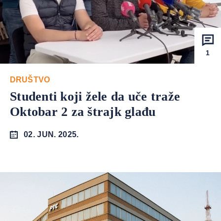
1
DRUŠTVO
Studenti koji žele da uče traže
Oktobar 2 za štrajk glađu
02. JUN. 2025.