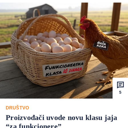
5
DRUŠTVO
Proizvođači uvode novu klasu jaja
“za funkcionere”