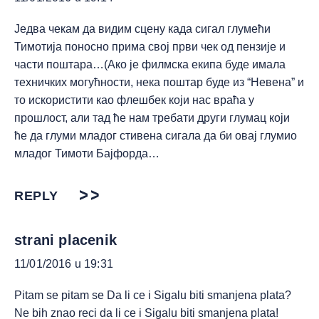
Једва чекам да видим сцену када сигал глумећи
Тимотија поносно прима свој први чек од пензије и
части поштара…(Ако је филмска екипа буде имала
техничких могућности, нека поштар буде из “Невена” и
то искористити као флешбек који нас враћа у
прошлост, али тад ће нам требати други глумац који
ће да глуми младог стивена сигала да би овај глумио
младог Тимоти Бајфорда…
REPLY
strani placenik
11/01/2016 u 19:31
Pitam se pitam se Da li ce i Sigalu biti smanjena plata?
Ne bih znao reci da li ce i Sigalu biti smanjena plata!