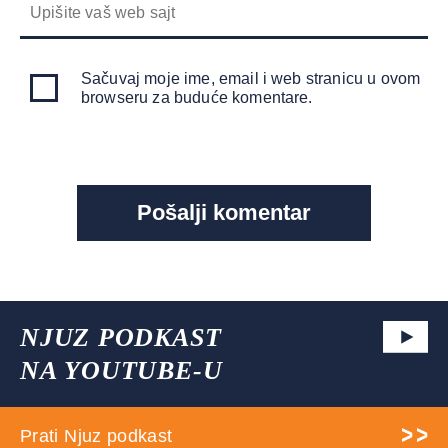
Sačuvaj moje ime, email i web stranicu u ovom
browseru za buduće komentare.
NJUZ PODKAST
NA YOUTUBE-U
Prati Njuz podkast