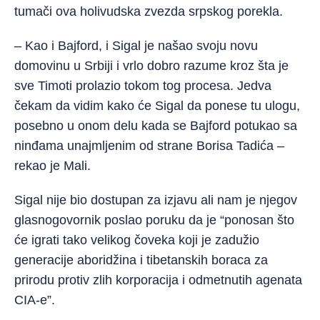
tumači ova holivudska zvezda srpskog porekla.
– Kao i Bajford, i Sigal je našao svoju novu
domovinu u Srbiji i vrlo dobro razume kroz šta je
sve Timoti prolazio tokom tog procesa. Jedva
čekam da vidim kako će Sigal da ponese tu ulogu,
posebno u onom delu kada se Bajford potukao sa
ninđama unajmljenim od strane Borisa Tadića –
rekao je Mali.
Sigal nije bio dostupan za izjavu ali nam je njegov
glasnogovornik poslao poruku da je “ponosan što
će igrati tako velikog čoveka koji je zadužio
generacije aboridžina i tibetanskih boraca za
prirodu protiv zlih korporacija i odmetnutih agenata
CIA-e”.