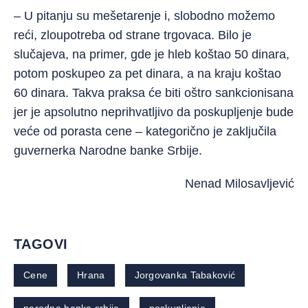
– U pitanju su mešetarenje i, slobodno možemo
reći, zloupotreba od strane trgovaca. Bilo je
slučajeva, na primer, gde je hleb koštao 50 dinara,
potom poskupeo za pet dinara, a na kraju koštao
60 dinara. Takva praksa će biti oštro sankcionisana
jer je apsolutno neprihvatljivo da poskupljenje bude
veće od porasta cene – kategorično je zaključila
guvernerka Narodne banke Srbije.
Nenad Milosavljević
TAGOVI
Cene
Hrana
Jorgovanka Tabaković