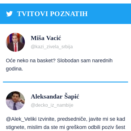
TVITOVI POZNATIH
Miša Vacić
@kazi_zivela_srbija
Oće neko na basket? Slobodan sam narednih
godina.
Aleksandar Šapić
@decko_iz_nambije
@Alek_Veliki Izvinite, predsedniče, javite mi se kad
stignete, mislim da ste mi greškom odbili poziv šest