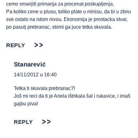
cemo smanjiti primanja za procenat poskupljenja.
Pa koliko cene u plusu, toliko plate u minisu, da bi u zbiru
sve ostalo na istom nivou. Ekonomija je prostacka stvar,
po pasulj prebranac, stomi ga juce tetka skuvala.
REPLY
Stanarević
14/11/2012 u 16:40
Tetka ti skuvala prebranac?!
Još mi reci da ti je Ariela ištrikala šal i rukavice, i imaš
gajbu piva!
REPLY