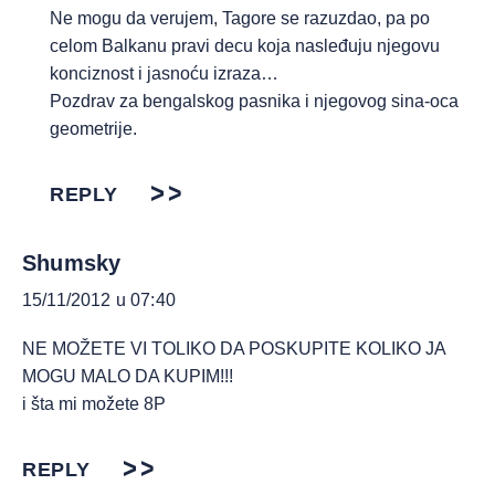
Ne mogu da verujem, Tagore se razuzdao, pa po
celom Balkanu pravi decu koja nasleđuju njegovu
konciznost i jasnoću izraza…
Pozdrav za bengalskog pasnika i njegovog sina-oca
geometrije.
REPLY
Shumsky
15/11/2012 u 07:40
NE MOŽETE VI TOLIKO DA POSKUPITE KOLIKO JA
MOGU MALO DA KUPIM!!!
i šta mi možete 8P
REPLY