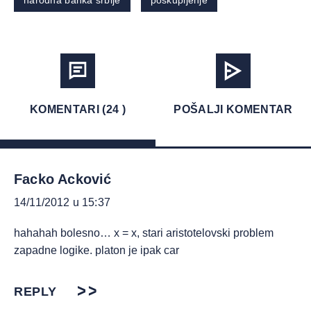
narodna banka srbije
poskupljenje
KOMENTARI (24 )
POŠALJI KOMENTAR
Facko Acković
14/11/2012 u 15:37
hahahah bolesno… x = x, stari aristotelovski problem
zapadne logike. platon je ipak car
REPLY