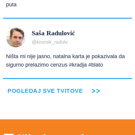
puta
Saša Radulović
@kosmik_radule
Ništa mi nije jasno, natalna karta je pokazivala da
sigurno prelazimo cenzus #kradja #blato
POGLEDAJ SVE TVITOVE