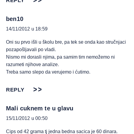
REPLY
ben10
14/11/2012 u 18:59
Oni su prvo išli u školu bre, pa tek se onda kao stručnjaci
pozapošljavali po vladi.
Nismo mi dorasli njima, pa samim tim nemožemo ni
razumeti njihove analize.
Treba samo slepo da verujemo i ćutimo.
REPLY
Mali cuknem te u glavu
15/11/2012 u 00:50
Cips od 42 grama tj jedna bedna sacica je 60 dinara.