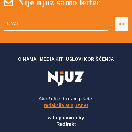
Nije njuz samo letter
О NAMA
MEDIA KIT
USLOVI KORIŠĆENJA
Ako želite da nam pišete:
redakcija at njuz.net
with passion by
Redirekt