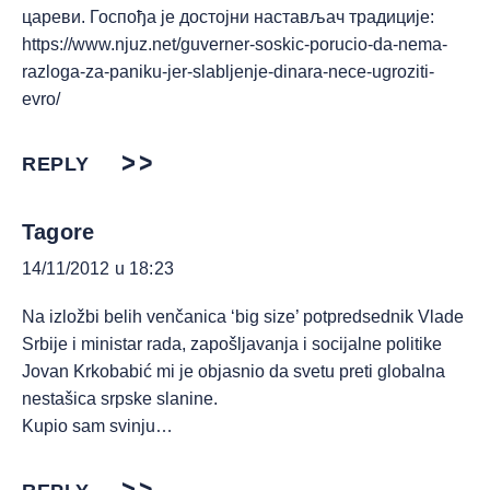
цареви. Госпођа је достојни настављач традиције:
https://www.njuz.net/guverner-soskic-porucio-da-nema-
razloga-za-paniku-jer-slabljenje-dinara-nece-ugroziti-
evro/
REPLY
Tagore
14/11/2012 u 18:23
Na izložbi belih venčanica ‘big size’ potpredsednik Vlade
Srbije i ministar rada, zapošljavanja i socijalne politike
Jovan Krkobabić mi je objasnio da svetu preti globalna
nestašica srpske slanine.
Kupio sam svinju…