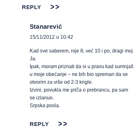
REPLY
Stanarević
15/11/2012 u 10:42
Kad sve saberem, nije 8, već 10 i po, dragi moj
Ja.
Ipak, moram priznati da si u pravu kad sumnjaš
u moje obećanje – ne bih bio spreman da se
otvorim za više od 2-3 krigle.
Izvini, povukla me priča o prebrancu, pa sam
se izlanuo.
Srpska posla.
REPLY