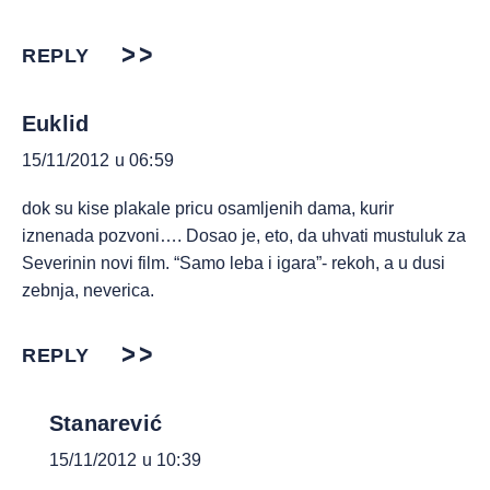
REPLY
Euklid
15/11/2012 u 06:59
dok su kise plakale pricu osamljenih dama, kurir
iznenada pozvoni…. Dosao je, eto, da uhvati mustuluk za
Severinin novi film. “Samo leba i igara”- rekoh, a u dusi
zebnja, neverica.
REPLY
Stanarević
15/11/2012 u 10:39