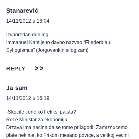
Stanarević
14/11/2012 u 16:04
Izvanredan dribling…
Immanuel Kant je to davno nazvao “Fliederblau
Syllogismus” (Jorgovankin silogizam).
REPLY
Ja sam
14/11/2012 u 16:19
-Skocile cene ko Feliks, pa sta?
Rece Ministar za ekonomiju
Drzava ima nacina da se tome prilagodi. Zamrznucemo
plate nekima, ko Frikom mesano povrce, a velikoj vecini