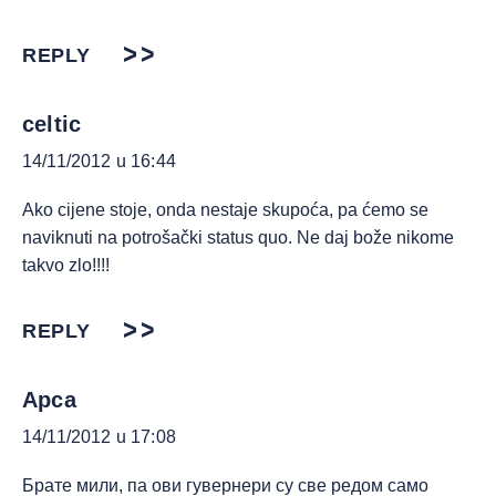
REPLY
celtic
14/11/2012 u 16:44
Ako cijene stoje, onda nestaje skupoća, pa ćemo se
naviknuti na potrošački status quo. Ne daj bože nikome
takvo zlo!!!!
REPLY
Apca
14/11/2012 u 17:08
Брате мили, па ови гувернери су све редом само