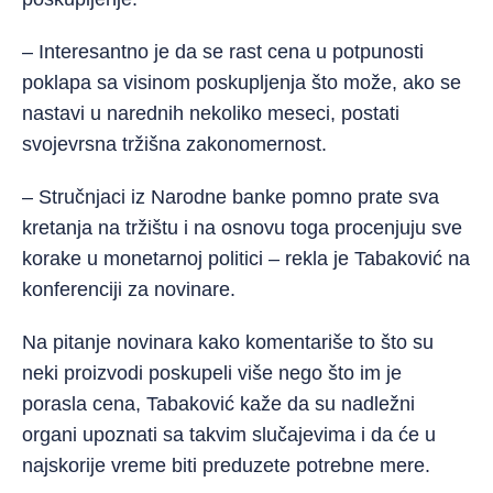
– Interesantno je da se rast cena u potpunosti
poklapa sa visinom poskupljenja što može, ako se
nastavi u narednih nekoliko meseci, postati
svojevrsna tržišna zakonomernost.
– Stručnjaci iz Narodne banke pomno prate sva
kretanja na tržištu i na osnovu toga procenjuju sve
korake u monetarnoj politici – rekla je Tabaković na
konferenciji za novinare.
Na pitanje novinara kako komentariše to što su
neki proizvodi poskupeli više nego što im je
porasla cena, Tabaković kaže da su nadležni
organi upoznati sa takvim slučajevima i da će u
najskorije vreme biti preduzete potrebne mere.