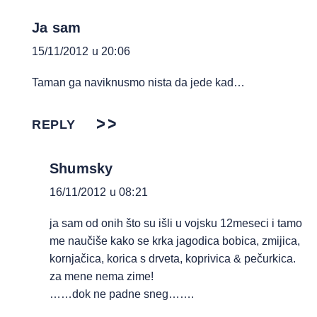
Ja sam
15/11/2012 u 20:06
Taman ga naviknusmo nista da jede kad…
REPLY
Shumsky
16/11/2012 u 08:21
ja sam od onih što su išli u vojsku 12meseci i tamo
me naučiše kako se krka jagodica bobica, zmijica,
kornjačica, korica s drveta, koprivica & pečurkica.
za mene nema zime!
……dok ne padne sneg…….