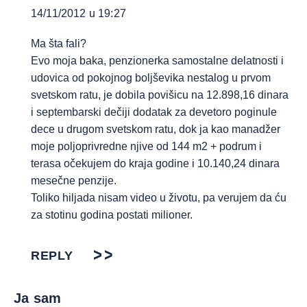
14/11/2012 u 19:27
Ma šta fali?
Evo moja baka, penzionerka samostalne delatnosti i
udovica od pokojnog boljševika nestalog u prvom
svetskom ratu, je dobila povišicu na 12.898,16 dinara
i septembarski dečiji dodatak za devetoro poginule
dece u drugom svetskom ratu, dok ja kao manadžer
moje poljoprivredne njive od 144 m2 + podrum i
terasa očekujem do kraja godine i 10.140,24 dinara
mesečne penzije.
Toliko hiljada nisam video u životu, pa verujem da ću
za stotinu godina postati milioner.
REPLY
Ja sam