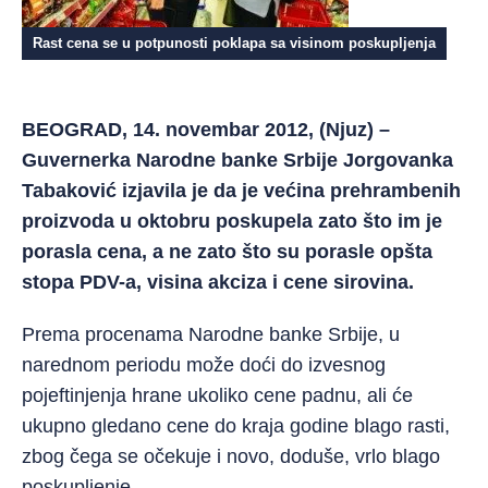
Rast cena se u potpunosti poklapa sa visinom poskupljenja
BEOGRAD, 14. novembar 2012, (Njuz) –
Guvernerka Narodne banke Srbije Jorgovanka
Tabaković izjavila je da je većina prehrambenih
proizvoda u oktobru poskupela zato što im je
porasla cena, a ne zato što su porasle opšta
stopa PDV-a, visina akciza i cene sirovina.
Prema procenama Narodne banke Srbije, u
narednom periodu može doći do izvesnog
pojeftinjenja hrane ukoliko cene padnu, ali će
ukupno gledano cene do kraja godine blago rasti,
zbog čega se očekuje i novo, doduše, vrlo blago
poskupljenje.