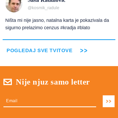
@kosmik_radule
Ništa mi nije jasno, natalna karta je pokazivala da
sigurno prelazimo cenzus #kradja #blato
POGLEDAJ SVE TVITOVE
Nije njuz samo letter