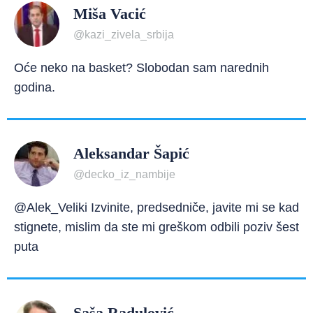
Miša Vacić
@kazi_zivela_srbija
Oće neko na basket? Slobodan sam narednih
godina.
Aleksandar Šapić
@decko_iz_nambije
@Alek_Veliki Izvinite, predsedniče, javite mi se kad
stignete, mislim da ste mi greškom odbili poziv šest
puta
Saša Radulović