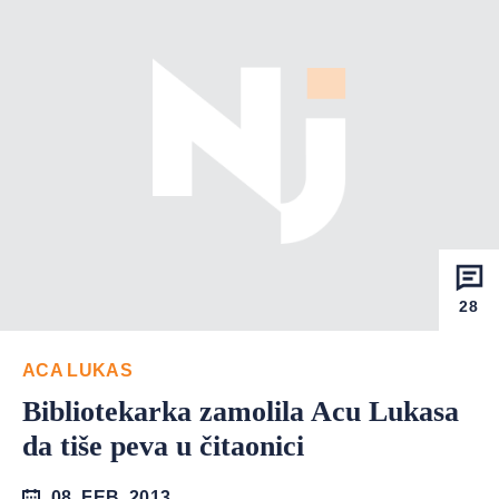
28
ACA LUKAS
Bibliotekarka zamolila Acu Lukasa
da tiše peva u čitaonici
08. FEB. 2013.