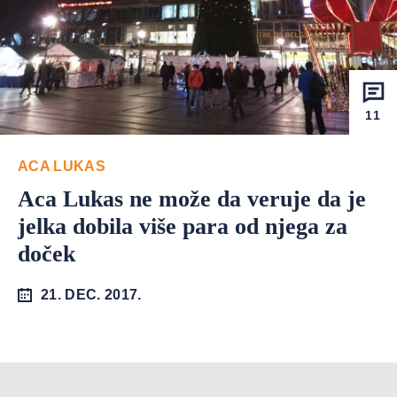
11
ACA LUKAS
Aca Lukas ne može da veruje da je
jelka dobila više para od njega za
doček
21. DEC. 2017.