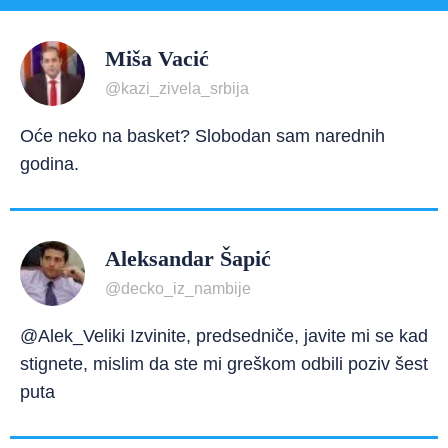
Miša Vacić
@kazi_zivela_srbija
Oće neko na basket? Slobodan sam narednih
godina.
Aleksandar Šapić
@decko_iz_nambije
@Alek_Veliki Izvinite, predsedniče, javite mi se kad
stignete, mislim da ste mi greškom odbili poziv šest
puta