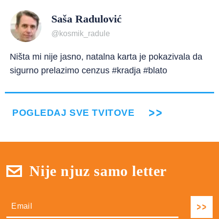
Saša Radulović
@kosmik_radule
Ništa mi nije jasno, natalna karta je pokazivala da
sigurno prelazimo cenzus #kradja #blato
POGLEDAJ SVE TVITOVE
Nije njuz samo letter