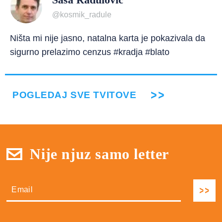
@kosmik_radule
Ništa mi nije jasno, natalna karta je pokazivala da
sigurno prelazimo cenzus #kradja #blato
POGLEDAJ SVE TVITOVE
Nije njuz samo letter