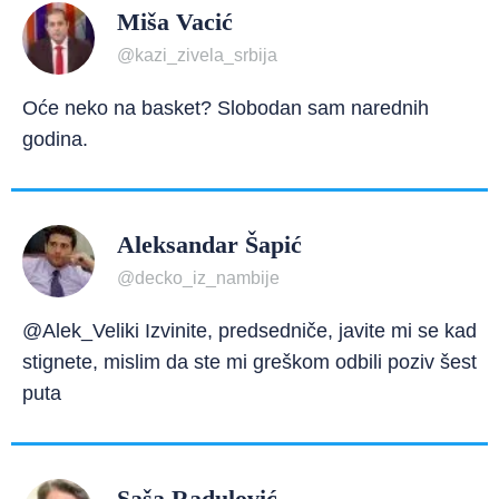
Miša Vacić
@kazi_zivela_srbija
Oće neko na basket? Slobodan sam narednih
godina.
Aleksandar Šapić
@decko_iz_nambije
@Alek_Veliki Izvinite, predsedniče, javite mi se kad
stignete, mislim da ste mi greškom odbili poziv šest
puta
Saša Radulović