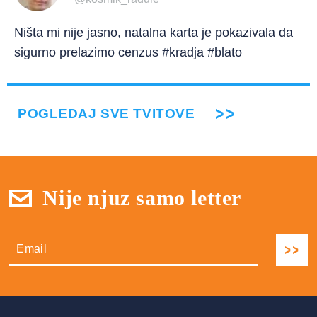
Ništa mi nije jasno, natalna karta je pokazivala da
sigurno prelazimo cenzus #kradja #blato
POGLEDAJ SVE TVITOVE
Nije njuz samo letter