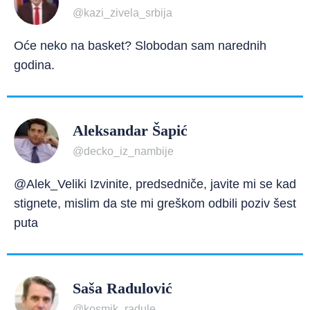
@kazi_zivela_srbija
Oće neko na basket? Slobodan sam narednih
godina.
Aleksandar Šapić
@decko_iz_nambije
@Alek_Veliki Izvinite, predsedniče, javite mi se kad
stignete, mislim da ste mi greškom odbili poziv šest
puta
Saša Radulović
@kosmik_radule