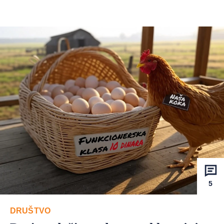
5
DRUŠTVO