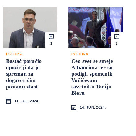
1
1
POLITIKA
POLITIKA
Bastać poručio
Ceo svet se smeje
opoziciji da je
Albancima jer su
spreman za
podigli spomenik
dogovor čim
Vučićevom
postanu vlast
savetniku Toniju
Bleru
11. JUL. 2024.
14. JUN. 2024.