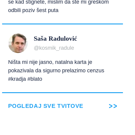
se kad stignete, mislim da ste mi greškom
odbili poziv šest puta
Saša Radulović
@kosmik_radule
Ništa mi nije jasno, natalna karta je
pokazivala da sigurno prelazimo cenzus
#kradja #blato
POGLEDAJ SVE TVITOVE