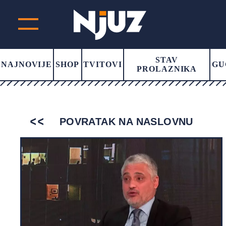
STAV
NAJNOVIJE
SHOP
TVITOVI
GU
PROLAZNIKA
POVRATAK NA NASLOVNU