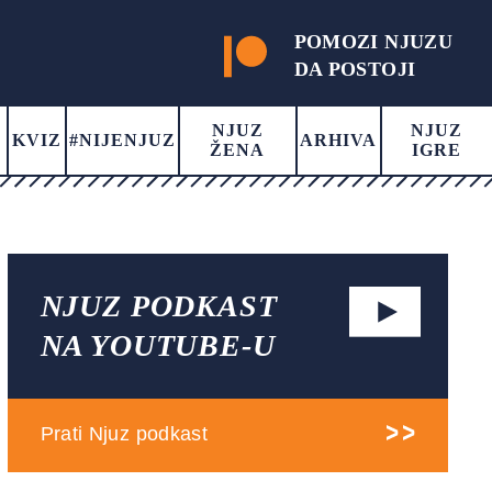
POMOZI NJUZU
DA POSTOJI
NJUZ
NJUZ
KVIZ
#NIJENJUZ
ARHIVA
ŽENA
IGRE
NJUZ PODKAST
NA YOUTUBE-U
Prati Njuz podkast