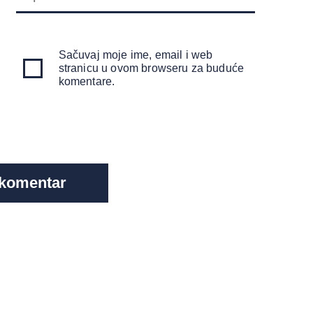
Sačuvaj moje ime, email i web
stranicu u ovom browseru za buduće
komentare.