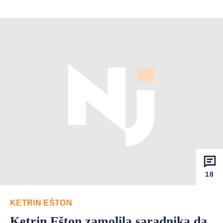
18
KETRIN EŠTON
Ketrin Ešton zamolila saradnika da