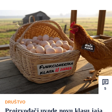
5
DRUŠTVO
Proizvođači uvode novu klasu jaja