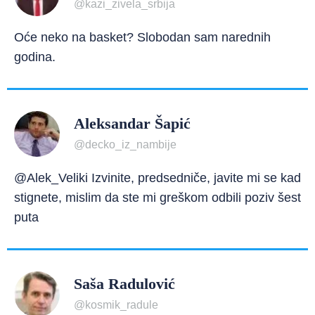
@kazi_zivela_srbija
Oće neko na basket? Slobodan sam narednih
godina.
Aleksandar Šapić
@decko_iz_nambije
@Alek_Veliki Izvinite, predsedniče, javite mi se kad
stignete, mislim da ste mi greškom odbili poziv šest
puta
Saša Radulović
@kosmik_radule