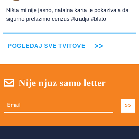
Ništa mi nije jasno, natalna karta je pokazivala da
sigurno prelazimo cenzus #kradja #blato
POGLEDAJ SVE TVITOVE
Nije njuz samo letter