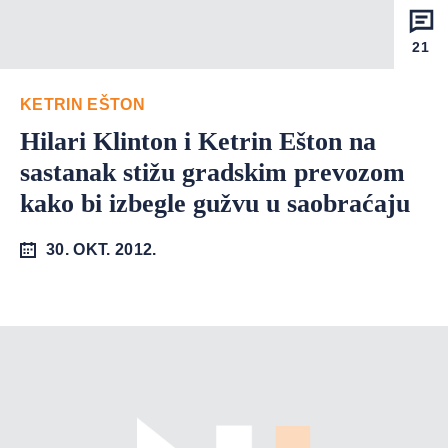
21
KETRIN EŠTON
Hilari Klinton i Ketrin Ešton na
sastanak stižu gradskim prevozom
kako bi izbegle gužvu u saobraćaju
30. OKT. 2012.