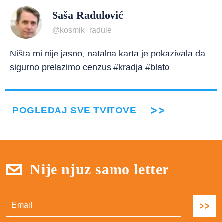
Saša Radulović
@kosmik_radule
Ništa mi nije jasno, natalna karta je pokazivala da
sigurno prelazimo cenzus #kradja #blato
POGLEDAJ SVE TVITOVE
Nije njuz samo letter