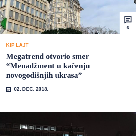
6
KIP LAJT
Megatrend otvorio smer
“Menadžment u kačenju
novogodišnjih ukrasa”
02. DEC. 2018.