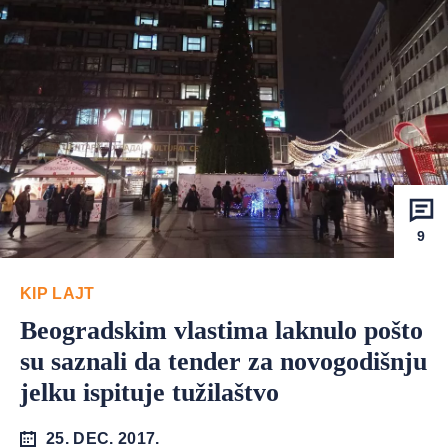
9
KIP LAJT
Beogradskim vlastima laknulo pošto
su saznali da tender za novogodišnju
jelku ispituje tužilaštvo
25. DEC. 2017.