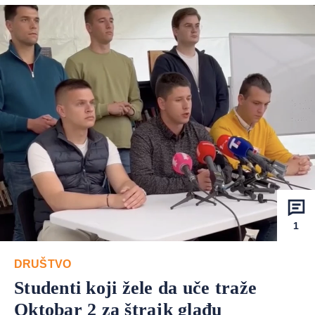
1
DRUŠTVO
Studenti koji žele da uče traže
Oktobar 2 za štrajk glađu