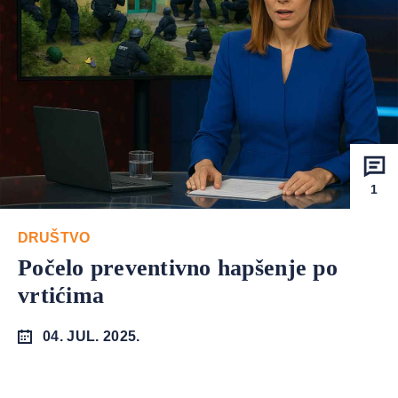
1
DRUŠTVO
Počelo preventivno hapšenje po
vrtićima
04. JUL. 2025.