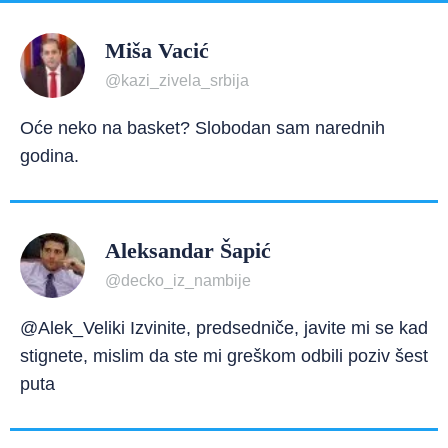
Miša Vacić
@kazi_zivela_srbija
Oće neko na basket? Slobodan sam narednih
godina.
Aleksandar Šapić
@decko_iz_nambije
@Alek_Veliki Izvinite, predsedniče, javite mi se kad
stignete, mislim da ste mi greškom odbili poziv šest
puta