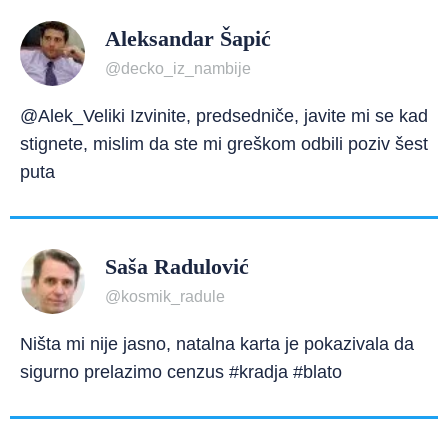
Aleksandar Šapić
@decko_iz_nambije
@Alek_Veliki Izvinite, predsedniče, javite mi se kad
stignete, mislim da ste mi greškom odbili poziv šest
puta
Saša Radulović
@kosmik_radule
Ništa mi nije jasno, natalna karta je pokazivala da
sigurno prelazimo cenzus #kradja #blato