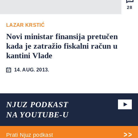
28
LAZAR KRSTIĆ
Novi ministar finansija pretučen
kada je zatražio fiskalni račun u
kantini Vlade
14. AUG. 2013.
NJUZ PODKAST
NA YOUTUBE-U
Prati Njuz podkast