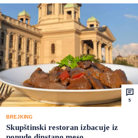
5
BREJKING
Skupštinski restoran izbacuje iz
ponude dinstano meso