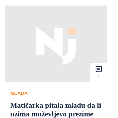
9
MLADA
Matičarka pitala mladu da li
uzima muževljevo prezime