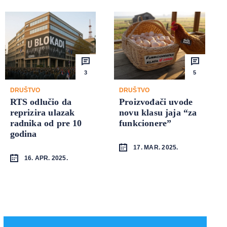
3
5
DRUŠTVO
DRUŠTVO
RTS odlučio da
Proizvođači uvode
reprizira ulazak
novu klasu jaja “za
radnika od pre 10
funkcionere”
godina
17. MAR. 2025.
16. APR. 2025.