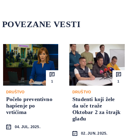
POVEZANE VESTI
1
1
DRUŠTVO
DRUŠTVO
Počelo preventivno
Studenti koji žele
hapšenje po
da uče traže
vrtićima
Oktobar 2 za štrajk
glađu
04. JUL. 2025.
02. JUN. 2025.