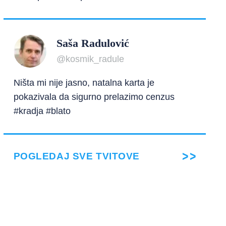
Saša Radulović
@kosmik_radule
Ništa mi nije jasno, natalna karta je
pokazivala da sigurno prelazimo cenzus
#kradja #blato
POGLEDAJ SVE TVITOVE