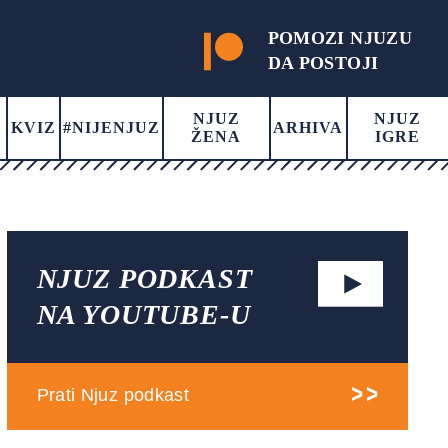
POMOZI NJUZU
DA POSTOJI
NJUZ
NJUZ
KVIZ
#NIJENJUZ
ARHIVA
ŽENA
IGRE
NJUZ PODKAST
NA YOUTUBE-U
Prati Njuz podkast