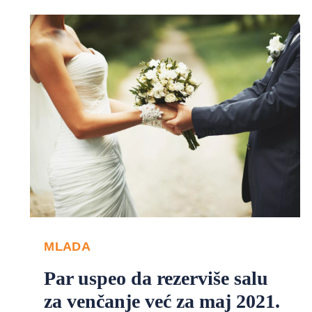
MLADA
Par uspeo da rezerviše salu
za venčanje već za maj 2021.