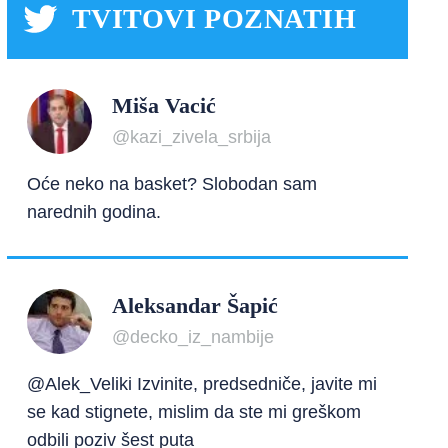
TVITOVI POZNATIH
Miša Vacić
@kazi_zivela_srbija
Oće neko na basket? Slobodan sam
narednih godina.
Aleksandar Šapić
@decko_iz_nambije
@Alek_Veliki Izvinite, predsedniče, javite mi
se kad stignete, mislim da ste mi greškom
odbili poziv šest puta