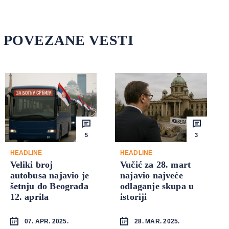
POVEZANE VESTI
5
3
HEADLINE
HEADLINE
Veliki broj
Vučić za 28. mart
autobusa najavio je
najavio najveće
šetnju do Beograda
odlaganje skupa u
12. aprila
istoriji
07. APR. 2025.
28. MAR. 2025.