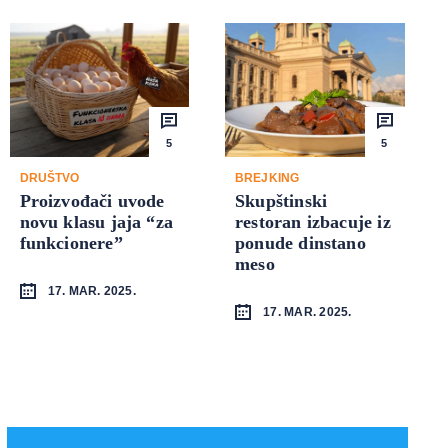
5
5
DRUŠTVO
BREJKING
Proizvođači uvode
Skupštinski
novu klasu jaja “za
restoran izbacuje iz
funkcionere”
ponude dinstano
meso
17. MAR. 2025.
17. MAR. 2025.