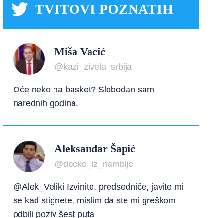
TVITOVI POZNATIH
Miša Vacić
@kazi_zivela_srbija
Oće neko na basket? Slobodan sam
narednih godina.
Aleksandar Šapić
@decko_iz_nambije
@Alek_Veliki Izvinite, predsedniče, javite mi
se kad stignete, mislim da ste mi greškom
odbili poziv šest puta