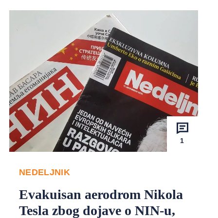
1
NEDELJNIK
Evakuisan aerodrom Nikola
Tesla zbog dojave o NIN-u,