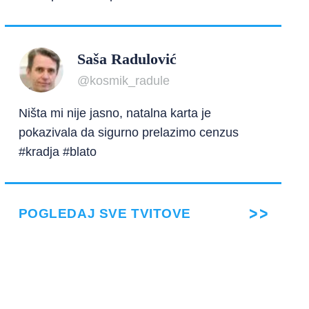
Saša Radulović
@kosmik_radule
Ništa mi nije jasno, natalna karta je
pokazivala da sigurno prelazimo cenzus
#kradja #blato
POGLEDAJ SVE TVITOVE