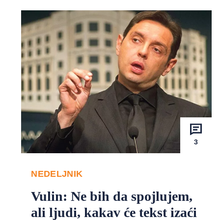
3
NEDELJNIK
Vulin: Ne bih da spojlujem,
ali ljudi, kakav će tekst izaći