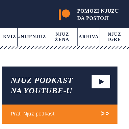
POMOZI NJUZU
DA POSTOJI
NJUZ
NJUZ
KVIZ
#NIJENJUZ
ARHIVA
ŽENA
IGRE
NJUZ PODKAST
NA YOUTUBE-U
Prati Njuz podkast