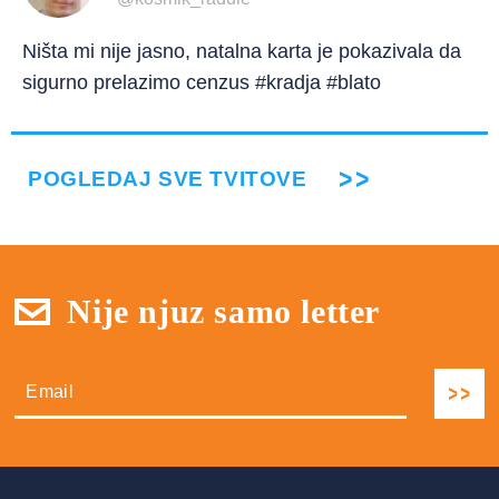
Ništa mi nije jasno, natalna karta je pokazivala da
sigurno prelazimo cenzus #kradja #blato
POGLEDAJ SVE TVITOVE
Nije njuz samo letter