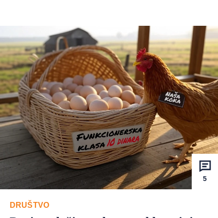
5
DRUŠTVO