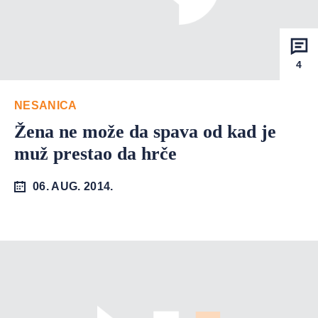
4
NESANICA
Žena ne može da spava od kad je
muž prestao da hrče
06. AUG. 2014.