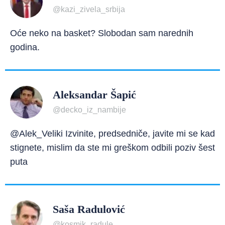
@kazi_zivela_srbija
Oće neko na basket? Slobodan sam narednih
godina.
Aleksandar Šapić
@decko_iz_nambije
@Alek_Veliki Izvinite, predsedniče, javite mi se kad
stignete, mislim da ste mi greškom odbili poziv šest
puta
Saša Radulović
@kosmik_radule