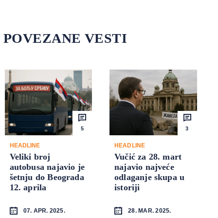
POVEZANE VESTI
5
3
HEADLINE
HEADLINE
Veliki broj
Vučić za 28. mart
autobusa najavio je
najavio najveće
šetnju do Beograda
odlaganje skupa u
12. aprila
istoriji
07. APR. 2025.
28. MAR. 2025.