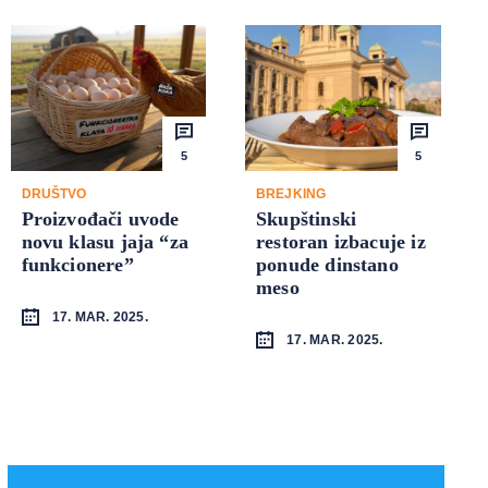
5
5
DRUŠTVO
BREJKING
Proizvođači uvode
Skupštinski
novu klasu jaja “za
restoran izbacuje iz
funkcionere”
ponude dinstano
meso
17. MAR. 2025.
17. MAR. 2025.