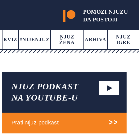
POMOZI NJUZU
DA POSTOJI
NJUZ
NJUZ
KVIZ
#NIJENJUZ
ARHIVA
ŽENA
IGRE
NJUZ PODKAST
NA YOUTUBE-U
Prati Njuz podkast