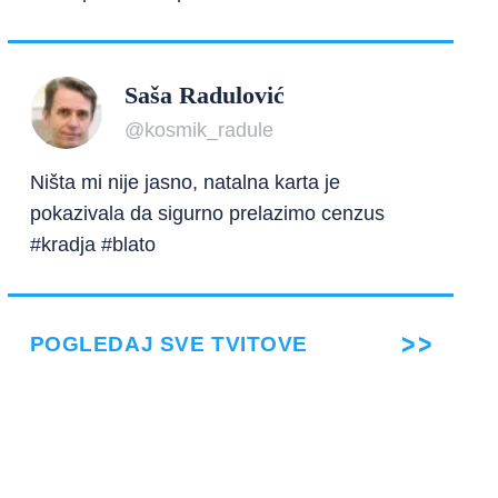
Saša Radulović
@kosmik_radule
Ništa mi nije jasno, natalna karta je
pokazivala da sigurno prelazimo cenzus
#kradja #blato
POGLEDAJ SVE TVITOVE