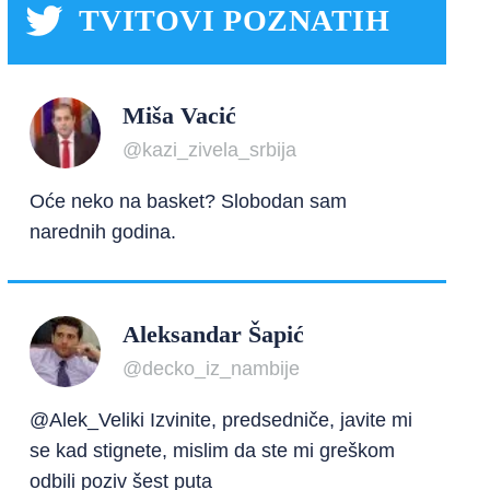
TVITOVI POZNATIH
Miša Vacić
@kazi_zivela_srbija
Oće neko na basket? Slobodan sam
narednih godina.
Aleksandar Šapić
@decko_iz_nambije
@Alek_Veliki Izvinite, predsedniče, javite mi
se kad stignete, mislim da ste mi greškom
odbili poziv šest puta