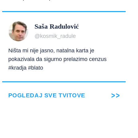
Saša Radulović
@kosmik_radule
Ništa mi nije jasno, natalna karta je
pokazivala da sigurno prelazimo cenzus
#kradja #blato
POGLEDAJ SVE TVITOVE