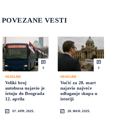
POVEZANE VESTI
5
3
HEADLINE
HEADLINE
Veliki broj
Vučić za 28. mart
autobusa najavio je
najavio najveće
šetnju do Beograda
odlaganje skupa u
12. aprila
istoriji
07. APR. 2025.
28. MAR. 2025.