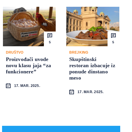
5
5
DRUŠTVO
BREJKING
Proizvođači uvode
Skupštinski
novu klasu jaja “za
restoran izbacuje iz
funkcionere”
ponude dinstano
meso
17. MAR. 2025.
17. MAR. 2025.