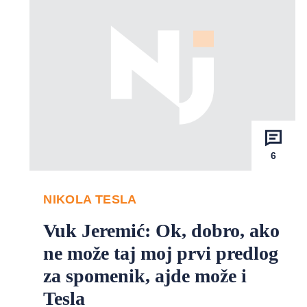
6
NIKOLA TESLA
Vuk Jeremić: Ok, dobro, ako
ne može taj moj prvi predlog
za spomenik, ajde može i
Tesla