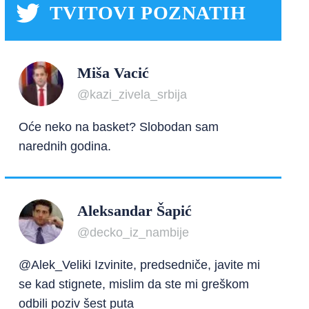
TVITOVI POZNATIH
Miša Vacić
@kazi_zivela_srbija
Oće neko na basket? Slobodan sam
narednih godina.
Aleksandar Šapić
@decko_iz_nambije
@Alek_Veliki Izvinite, predsedniče, javite mi
se kad stignete, mislim da ste mi greškom
odbili poziv šest puta