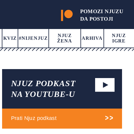
POMOZI NJUZU
DA POSTOJI
NJUZ
NJUZ
KVIZ
#NIJENJUZ
ARHIVA
ŽENA
IGRE
NJUZ PODKAST
NA YOUTUBE-U
Prati Njuz podkast