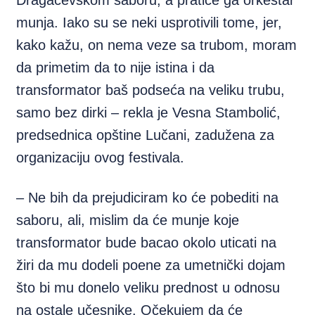
Dragačevskom saboru, a pratiće ga orkestar
munja. Iako su se neki usprotivili tome, jer,
kako kažu, on nema veze sa trubom, moram
da primetim da to nije istina i da
transformator baš podseća na veliku trubu,
samo bez dirki – rekla je Vesna Stambolić,
predsednica opštine Lučani, zadužena za
organizaciju ovog festivala.
– Ne bih da prejudiciram ko će pobediti na
saboru, ali, mislim da će munje koje
transformator bude bacao okolo uticati na
žiri da mu dodeli poene za umetnički dojam
što bi mu donelo veliku prednost u odnosu
na ostale učesnike. Očekujem da će