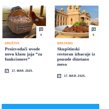
5
5
DRUŠTVO
BREJKING
Proizvođači uvode
Skupštinski
novu klasu jaja “za
restoran izbacuje iz
funkcionere”
ponude dinstano
meso
17. MAR. 2025.
17. MAR. 2025.