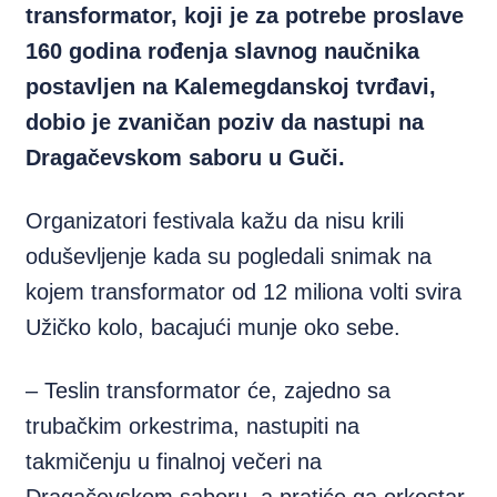
transformator, koji je za potrebe proslave
160 godina rođenja slavnog naučnika
postavljen na Kalemegdanskoj tvrđavi,
dobio je zvaničan poziv da nastupi na
Dragačevskom saboru u Guči.
Organizatori festivala kažu da nisu krili
oduševljenje kada su pogledali snimak na
kojem transformator od 12 miliona volti svira
Užičko kolo, bacajući munje oko sebe.
– Teslin transformator će, zajedno sa
trubačkim orkestrima, nastupiti na
takmičenju u finalnoj večeri na