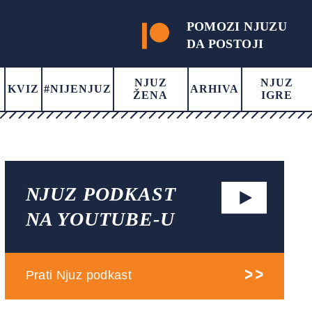
POMOZI NJUZU
DA POSTOJI
NJUZ
NJUZ
KVIZ
#NIJENJUZ
ARHIVA
ŽENA
IGRE
NJUZ PODKAST
NA YOUTUBE-U
Prati Njuz podkast