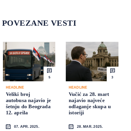
POVEZANE VESTI
5
3
HEADLINE
HEADLINE
Veliki broj
Vučić za 28. mart
autobusa najavio je
najavio najveće
šetnju do Beograda
odlaganje skupa u
12. aprila
istoriji
07. APR. 2025.
28. MAR. 2025.