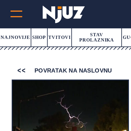
STAV
NAJNOVIJE
SHOP
TVITOVI
GU
PROLAZNIKA
POVRATAK NA NASLOVNU