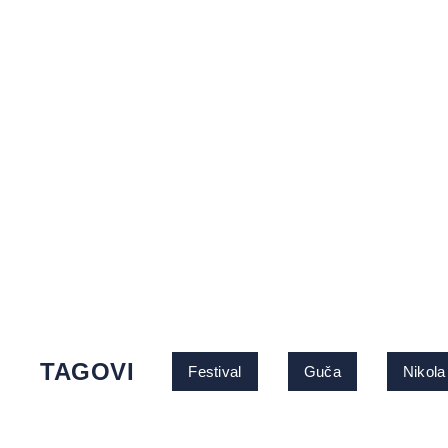
TAGOVI
Festival
Guča
Nikola