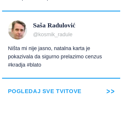
Saša Radulović
@kosmik_radule
Ništa mi nije jasno, natalna karta je
pokazivala da sigurno prelazimo cenzus
#kradja #blato
POGLEDAJ SVE TVITOVE