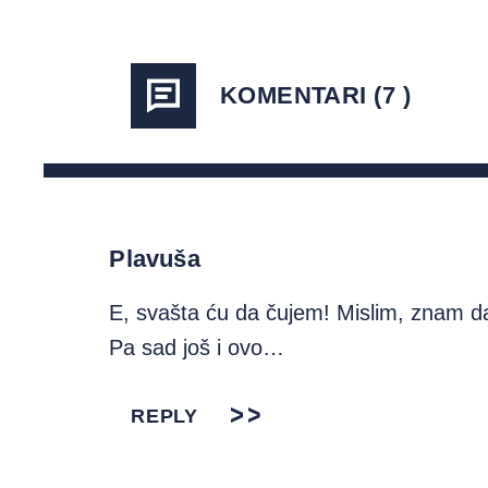
KOMENTARI (7 )
Plavuša
E, svašta ću da čujem! Mislim, znam da
Pa sad još i ovo…
REPLY