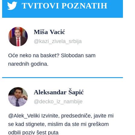
TVITOVI POZNATIH
Miša Vacić
@kazi_zivela_srbija
Oće neko na basket? Slobodan sam
narednih godina.
Aleksandar Šapić
@decko_iz_nambije
@Alek_Veliki Izvinite, predsedniče, javite mi
se kad stignete, mislim da ste mi greškom
odbili poziv šest puta