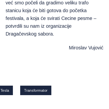
već smo počeli da gradimo veliku trafo
stanicu koja će biti gotova do početka
festivala, a koja će svirati Cecine pesme –
potvrdili su nam iz organizacije
Dragačevskog sabora.
Miroslav Vujović
 Tesla
Transformator