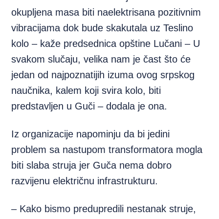
okupljena masa biti naelektrisana pozitivnim
vibracijama dok bude skakutala uz Teslino
kolo – kaže predsednica opštine Lučani – U
svakom slučaju, velika nam je čast što će
jedan od najpoznatijih izuma ovog srpskog
naučnika, kalem koji svira kolo, biti
predstavljen u Guči – dodala je ona.
Iz organizacije napominju da bi jedini
problem sa nastupom transformatora mogla
biti slaba struja jer Guča nema dobro
razvijenu električnu infrastrukturu.
– Kako bismo predupredili nestanak struje,