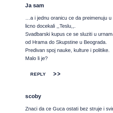
Ja sam
…a i jednu oranicu ce da preimenuju u
licno docekali ,,Teslu,,.
Svadbarski kupus ce se sluziti u urnama
od Hrama do Skupstine u Beograda.
Predivan spoj nauke, kulture i politike.
Malo li je?
REPLY
scoby
Znaci da ce Guca ostati bez struje i svi