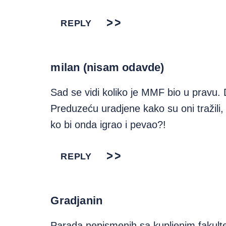
REPLY
milan (nisam odavde)
Sad se vidi koliko je MMF bio u pravu
Preduzeću uradjene kako su oni tražili,
ko bi onda igrao i pevao?!
REPLY
Gradjanin
Parada nepismenih sa kupljenim fakult