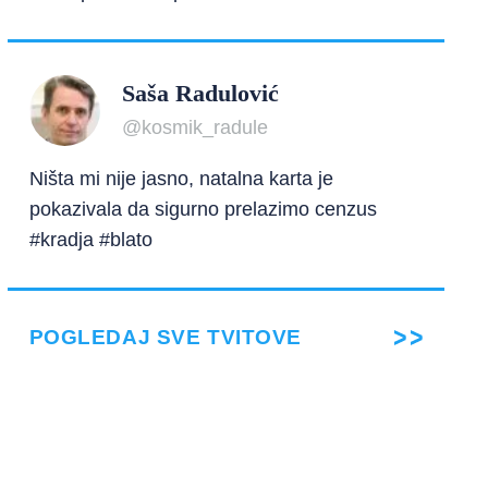
Saša Radulović
@kosmik_radule
Ništa mi nije jasno, natalna karta je
pokazivala da sigurno prelazimo cenzus
#kradja #blato
POGLEDAJ SVE TVITOVE