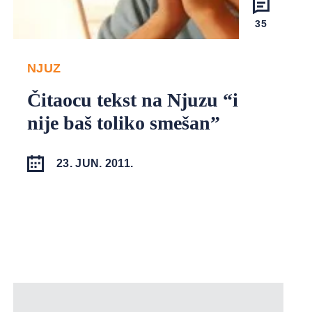
35
NJUZ
Čitaocu tekst na Njuzu “i
nije baš toliko smešan”
23. JUN. 2011.