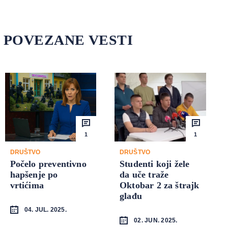
POVEZANE VESTI
1
1
DRUŠTVO
DRUŠTVO
Počelo preventivno
Studenti koji žele
hapšenje po
da uče traže
vrtićima
Oktobar 2 za štrajk
glađu
04. JUL. 2025.
02. JUN. 2025.