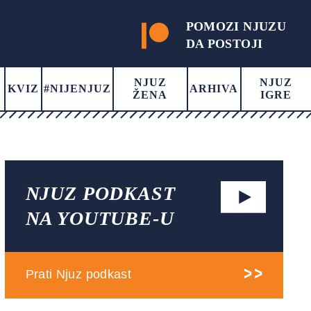
POMOZI NJUZU
DA POSTOJI
NJUZ
NJUZ
KVIZ
#NIJENJUZ
ARHIVA
ŽENA
IGRE
NJUZ PODKAST
NA YOUTUBE-U
Prati Njuz podkast