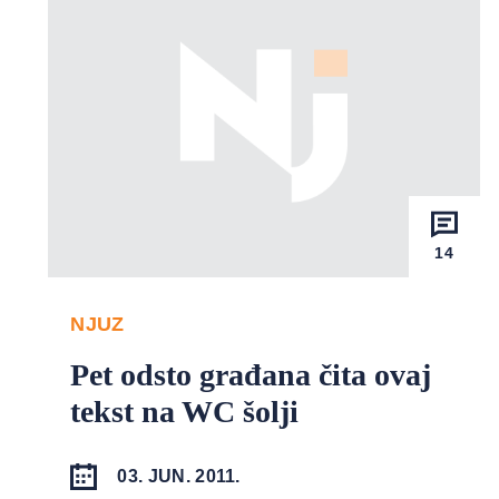
14
NJUZ
Pet odsto građana čita ovaj
tekst na WC šolji
03. JUN. 2011.