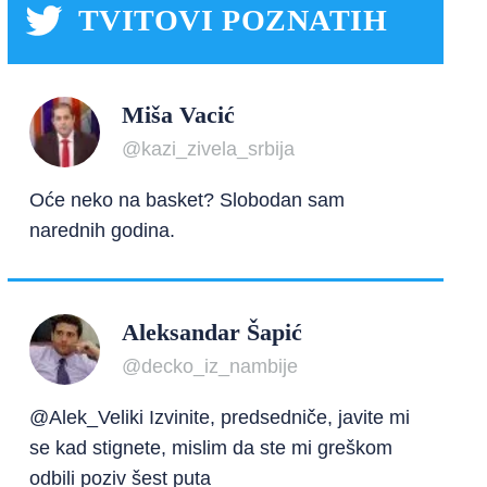
TVITOVI POZNATIH
Miša Vacić
@kazi_zivela_srbija
Oće neko na basket? Slobodan sam
narednih godina.
Aleksandar Šapić
@decko_iz_nambije
@Alek_Veliki Izvinite, predsedniče, javite mi
se kad stignete, mislim da ste mi greškom
odbili poziv šest puta