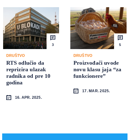
3
5
DRUŠTVO
DRUŠTVO
RTS odlučio da
Proizvođači uvode
reprizira ulazak
novu klasu jaja “za
radnika od pre 10
funkcionere”
godina
17. MAR. 2025.
16. APR. 2025.