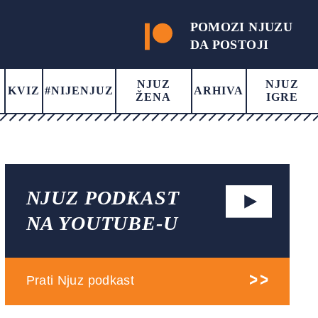
POMOZI NJUZU
DA POSTOJI
NJUZ
NJUZ
KVIZ
#NIJENJUZ
ARHIVA
ŽENA
IGRE
NJUZ PODKAST
NA YOUTUBE-U
Prati Njuz podkast