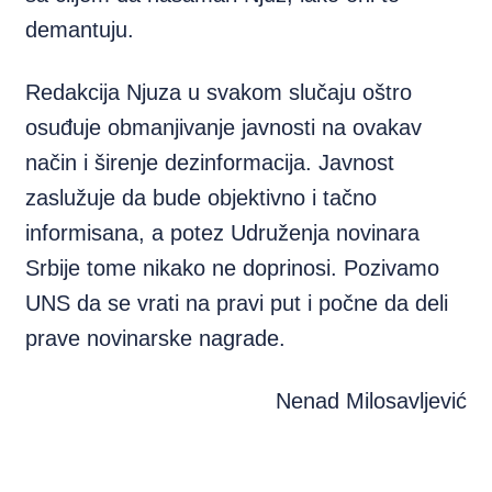
demantuju.
Redakcija Njuza u svakom slučaju oštro
osuđuje obmanjivanje javnosti na ovakav
način i širenje dezinformacija. Javnost
zaslužuje da bude objektivno i tačno
informisana, a potez Udruženja novinara
Srbije tome nikako ne doprinosi. Pozivamo
UNS da se vrati na pravi put i počne da deli
prave novinarske nagrade.
Nenad Milosavljević