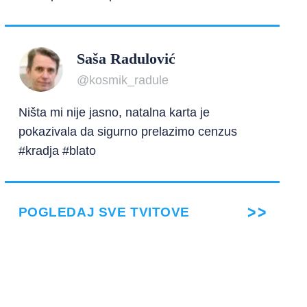
Saša Radulović
@kosmik_radule
Ništa mi nije jasno, natalna karta je
pokazivala da sigurno prelazimo cenzus
#kradja #blato
POGLEDAJ SVE TVITOVE