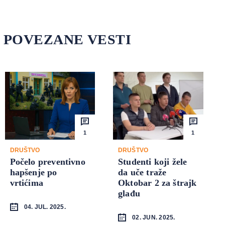
POVEZANE VESTI
1
1
DRUŠTVO
DRUŠTVO
Počelo preventivno
Studenti koji žele
hapšenje po
da uče traže
vrtićima
Oktobar 2 za štrajk
glađu
04. JUL. 2025.
02. JUN. 2025.