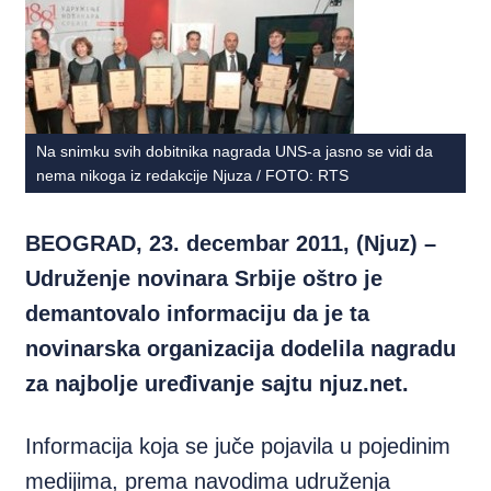
Na snimku svih dobitnika nagrada UNS-a jasno se vidi da
nema nikoga iz redakcije Njuza / FOTO: RTS
BEOGRAD, 23. decembar 2011, (Njuz) –
Udruženje novinara Srbije oštro je
demantovalo informaciju da je ta
novinarska organizacija dodelila nagradu
za najbolje uređivanje sajtu njuz.net.
Informacija koja se juče pojavila u pojedinim
medijima, prema navodima udruženja