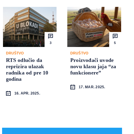
3
5
DRUŠTVO
DRUŠTVO
RTS odlučio da
Proizvođači uvode
reprizira ulazak
novu klasu jaja “za
radnika od pre 10
funkcionere”
godina
17. MAR. 2025.
16. APR. 2025.