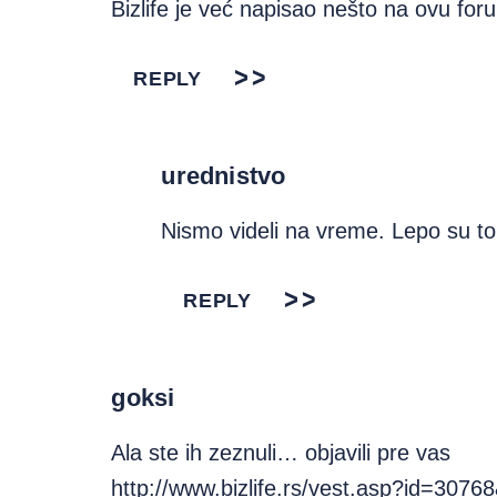
Bizlife je već napisao nešto na ovu foru.
REPLY
urednistvo
Nismo videli na vreme. Lepo su to 
REPLY
goksi
Ala ste ih zeznuli… objavili pre vas
http://www.bizlife.rs/vest.asp?id=30