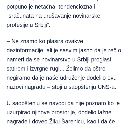
potpuno je netačna, tendenciozna i
“sračunata na urušavanje novinarske
profesije u Srbiji”.
– Ne znamo ko plasira ovakve
dezinformacije, ali je sasvim jasno da je reč o
nameri da se novinarstvo u Srbiji proglasi
satirom i izvrgne ruglu. Želimo da oštro
negiramo da je naše udruženje dodelilo ovu
nazovi nagradu – stoji u saopštenju UNS-a.
U saopštenju se navodi da nije poznato ko je
uzurpirao njihove prostorije, dodelio lažne
nagrade i doveo Žiku Šarenicu, kao i da će