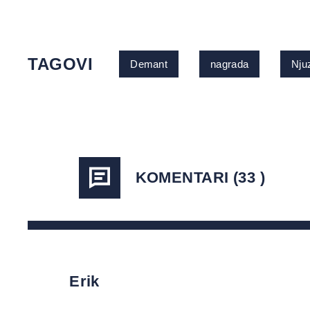
TAGOVI
Demant
nagrada
Nju
KOMENTARI (33 )
Erik