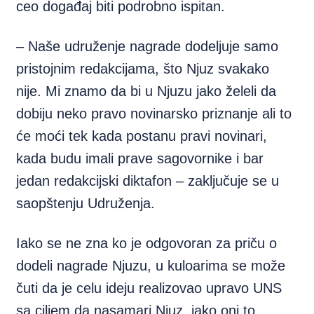
ceo događaj biti podrobno ispitan.
– Naše udruženje nagrade dodeljuje samo
pristojnim redakcijama, što Njuz svakako
nije. Mi znamo da bi u Njuzu jako želeli da
dobiju neko pravo novinarsko priznanje ali to
će moći tek kada postanu pravi novinari,
kada budu imali prave sagovornike i bar
jedan redakcijski diktafon – zaključuje se u
saopštenju Udruženja.
Iako se ne zna ko je odgovoran za priču o
dodeli nagrade Njuzu, u kuloarima se može
čuti da je celu ideju realizovao upravo UNS
sa ciljem da nasamari Njuz, iako oni to