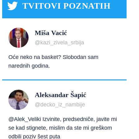
TVITOVI POZNATIH
Miša Vacić
@kazi_zivela_srbija
Oće neko na basket? Slobodan sam
narednih godina.
Aleksandar Šapić
@decko_iz_nambije
@Alek_Veliki Izvinite, predsedniče, javite mi
se kad stignete, mislim da ste mi greškom
odbili poziv šest puta