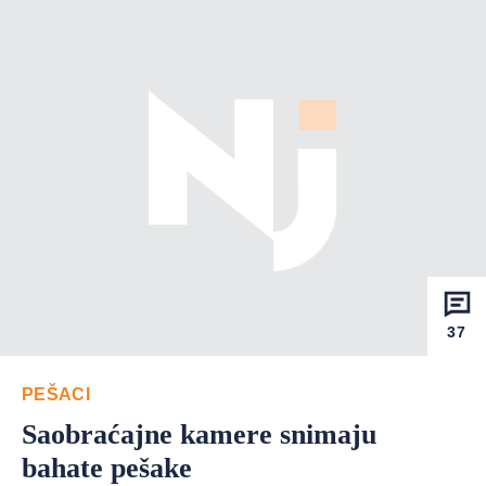
37
PEŠACI
Saobraćajne kamere snimaju
bahate pešake