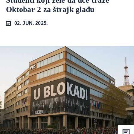
Studenti koji žele da uče traže
Oktobar 2 za štrajk glađu
02. JUN. 2025.