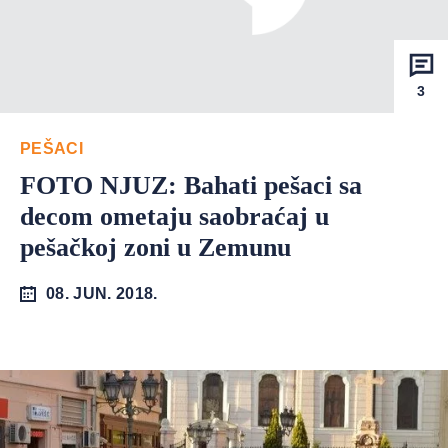
3
PEŠACI
FOTO NJUZ: Bahati pešaci sa
decom ometaju saobraćaj u
pešačkoj zoni u Zemunu
08. JUN. 2018.