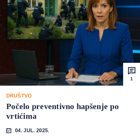
1
DRUŠTVO
Počelo preventivno hapšenje po
vrtićima
04. JUL. 2025.