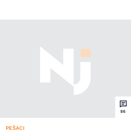
86
PEŠACI