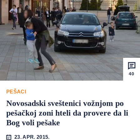
40
PEŠACI
Novosadski sveštenici vožnjom po
pešačkoj zoni hteli da provere da li
Bog voli pešake
23. APR. 2015.