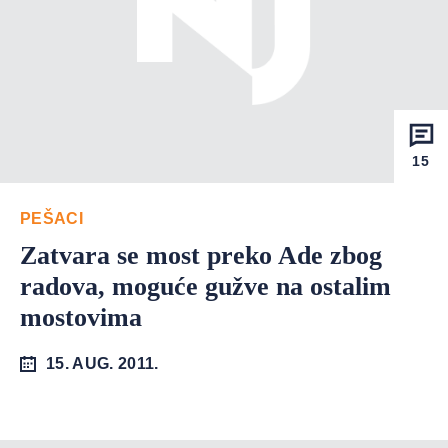
15
PEŠACI
Zatvara se most preko Ade zbog
radova, moguće gužve na ostalim
mostovima
15. AUG. 2011.