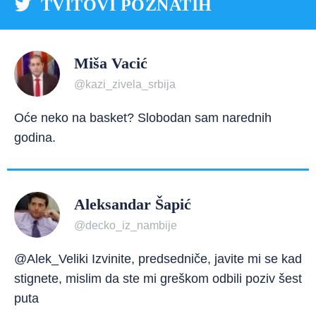
TVITOVI POZNATIH
Miša Vacić
@kazi_zivela_srbija
Oće neko na basket? Slobodan sam narednih
godina.
Aleksandar Šapić
@decko_iz_nambije
@Alek_Veliki Izvinite, predsedniče, javite mi se kad
stignete, mislim da ste mi greškom odbili poziv šest
puta