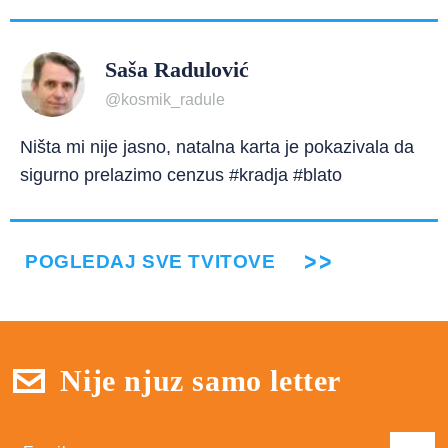
Saša Radulović
@kosmik_radule
Ništa mi nije jasno, natalna karta je pokazivala da
sigurno prelazimo cenzus #kradja #blato
POGLEDAJ SVE TVITOVE
Nije njuz samo letter