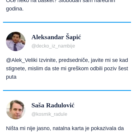
Oće neko na basket? Slobodan sam narednih
godina.
Aleksandar Šapić
@decko_iz_nambije
@Alek_Veliki Izvinite, predsedniče, javite mi se kad
stignete, mislim da ste mi greškom odbili poziv šest
puta
Saša Radulović
@kosmik_radule
Ništa mi nije jasno, natalna karta je pokazivala da