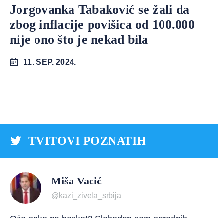
Jorgovanka Tabaković se žali da
zbog inflacije povišica od 100.000
nije ono što je nekad bila
11. SEP. 2024.
TVITOVI POZNATIH
Miša Vacić
@kazi_zivela_srbija