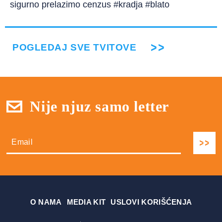
sigurno prelazimo cenzus #kradja #blato
POGLEDAJ SVE TVITOVE
Nije njuz samo letter
О NAMA
MEDIA KIT
USLOVI KORIŠĆENJA