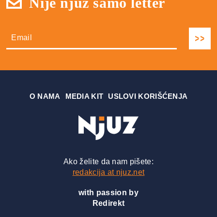
Nije njuz samo letter
О NAMA
MEDIA KIT
USLOVI KORIŠĆENJA
Ako želite da nam pišete:
redakcija at njuz.net
with passion by
Redirekt