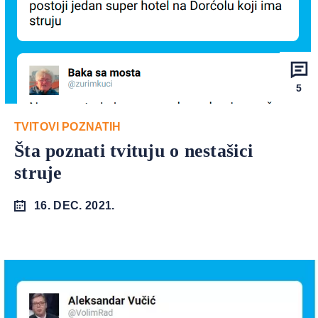
5
TVITOVI POZNATIH
Šta poznati tvituju o nestašici
struje
16. DEC. 2021.