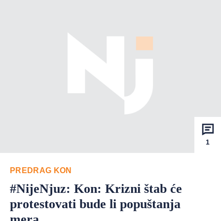
1
PREDRAG KON
#NijeNjuz: Kon: Krizni štab će
protestovati bude li popuštanja
mera