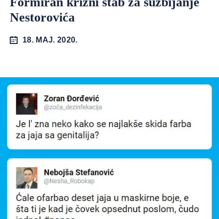
Formiran krizni štab za suzbijanje
Nestorovića
18. MAJ. 2020.