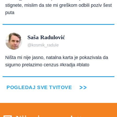
stignete, mislim da ste mi greškom odbili poziv šest
puta
Saša Radulović
@kosmik_radule
Ništa mi nije jasno, natalna karta je pokazivala da
sigurno prelazimo cenzus #kradja #blato
POGLEDAJ SVE TVITOVE