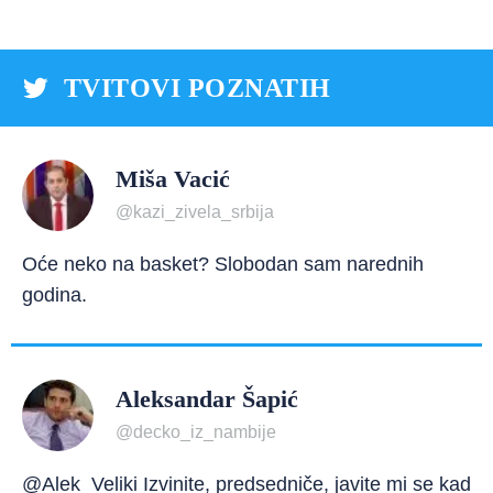
TVITOVI POZNATIH
Miša Vacić
@kazi_zivela_srbija
Oće neko na basket? Slobodan sam narednih
godina.
Aleksandar Šapić
@decko_iz_nambije
@Alek_Veliki Izvinite, predsedniče, javite mi se kad