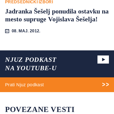
PREDSEDNIČKI IZBORI
Jadranka Šešelj ponudila ostavku na
mesto supruge Vojislava Šešelja!
08. MAJ. 2012.
NJUZ PODKAST
NA YOUTUBE-U
Prati Njuz podkast
POVEZANE VESTI