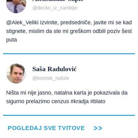
@decko_iz_nambije
@Alek_Veliki Izvinite, predsedniče, javite mi se kad
stignete, mislim da ste mi greškom odbili poziv šest
puta
Saša Radulović
@kosmik_radule
Ništa mi nije jasno, natalna karta je pokazivala da
sigurno prelazimo cenzus #kradja #blato
POGLEDAJ SVE TVITOVE