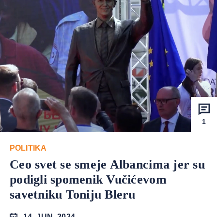
1
POLITIKA
Ceo svet se smeje Albancima jer su
podigli spomenik Vučićevom
savetniku Toniju Bleru
14. JUN. 2024.