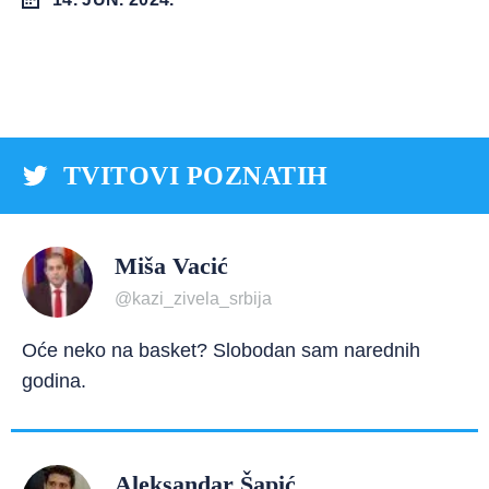
TVITOVI POZNATIH
Miša Vacić
@kazi_zivela_srbija
Oće neko na basket? Slobodan sam narednih
godina.
Aleksandar Šapić