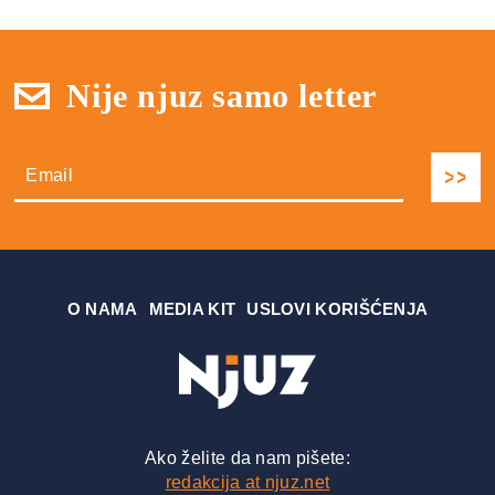
Nije njuz samo letter
О NAMA
MEDIA KIT
USLOVI KORIŠĆENJA
Ako želite da nam pišete:
redakcija at njuz.net