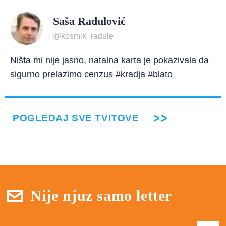
Saša Radulović
@kosmik_radule
Ništa mi nije jasno, natalna karta je pokazivala da
sigurno prelazimo cenzus #kradja #blato
POGLEDAJ SVE TVITOVE
Nije njuz samo letter