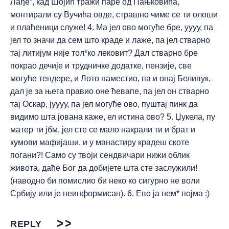
Лађе”, кад Шојић тражи паре од Пањковића,
монтирали су Вучића овде, страшно чиме се ти олоши
и плаћеници служе! 4. Ма јел ово могуће бре, уууу, па
јел то значи да сем што краде и лаже, па јел стварно
тај литијум није тол*ко лековит? Дал стварно бре
покрао дечије и трудничке додатке, пензије, све
могуће тендере, и Лото наместио, па и онај Беливук,
дал је за њега правио оне ћевапе, па јел он стварно
тај Оскар, јуууу, па јел могуће ово, пуштај пинк да
видимо шта јована каже, ел истина ово? 5. Џукела, пу
матер ти јбм, јел сте се мало накрали ти и брат и
кумови мафијаши, и у манастиру крадеш скоте
погани?! Само су твоји сендвичари нижи облик
живота, даће Бог да добијете шта сте заслужили!
(наводно би помислио би неко ко сигурно не воли
Србију или је неинформисан). 6. Ево ја нем* појма :)
REPLY