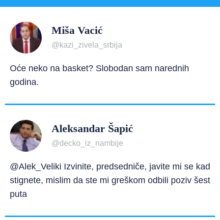
Miša Vacić
@kazi_zivela_srbija
Oće neko na basket? Slobodan sam narednih
godina.
Aleksandar Šapić
@decko_iz_nambije
@Alek_Veliki Izvinite, predsedniče, javite mi se kad
stignete, mislim da ste mi greškom odbili poziv šest
puta