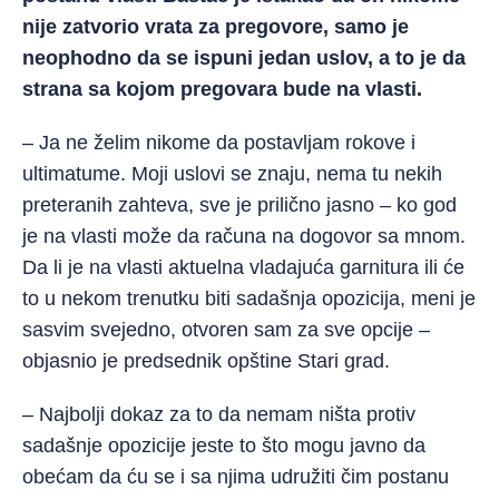
nije zatvorio vrata za pregovore, samo je
neophodno da se ispuni jedan uslov, a to je da
strana sa kojom pregovara bude na vlasti.
– Ja ne želim nikome da postavljam rokove i
ultimatume. Moji uslovi se znaju, nema tu nekih
preteranih zahteva, sve je prilično jasno – ko god
je na vlasti može da računa na dogovor sa mnom.
Da li je na vlasti aktuelna vladajuća garnitura ili će
to u nekom trenutku biti sadašnja opozicija, meni je
sasvim svejedno, otvoren sam za sve opcije –
objasnio je predsednik opštine Stari grad.
– Najbolji dokaz za to da nemam ništa protiv
sadašnje opozicije jeste to što mogu javno da
obećam da ću se i sa njima udružiti čim postanu