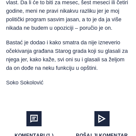
vlast. Da li će to biti za mesec, šest meseci ili četiri
godine, meni ne pravi nikakvu razliku jer je moj
politički program sasvim jasan, a to je da ja više
nikada ne budem u opoziciji – poručio je on.
Bastać je dodao i kako smatra da nije izneverio
očekivanja građana Starog grada koji su glasali za
njega jer, kako kaže, svi oni su i glasali sa željom
da on dođe na neku funkciju u opštini.
Soko Sokolović
KOMENTARI (1 )
POŠALJI KOMENTAR