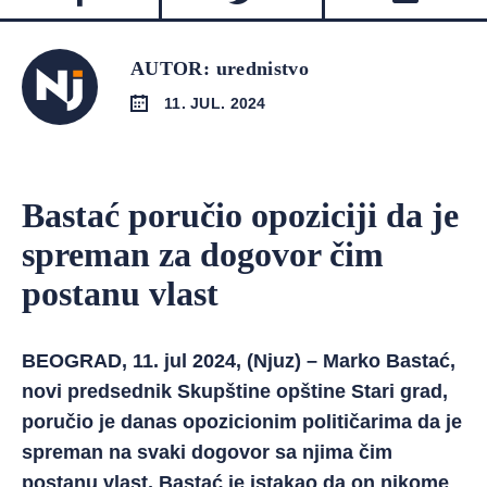
AUTOR: urednistvo
11. JUL. 2024
Bastać poručio opoziciji da je
spreman za dogovor čim
postanu vlast
BEOGRAD, 11. jul 2024, (Njuz) – Marko Bastać,
novi predsednik Skupštine opštine Stari grad,
poručio je danas opozicionim političarima da je
spreman na svaki dogovor sa njima čim
postanu vlast. Bastać je istakao da on nikome