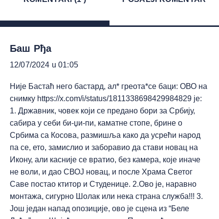
Баш Рђа
12/07/2024 u 01:05
Није Бастаћ него бастард, ал* греота*се баци: ОВО на
снимку
https://x.com/i/status/1811338698429984829
је:
1. Државник, човек који се предано бори за Србију,
сабира у себи би-џи-пи, каматне стопе, брине о
Србима са Косова, размишља како да усрећи народ
па се, ето, замислио и заборавио да стави новац на
Икону, али касније се вратио, без камера, које иначе
не воли, и дао СВОЈ новац, и после Храма Светог
Саве постао ктитор и Студенице. 2.Ово је, наравно
монтажа, сигурно Шолак или нека страна служба!!! 3.
Још један напад опозиције, ово је сцена из “Беле