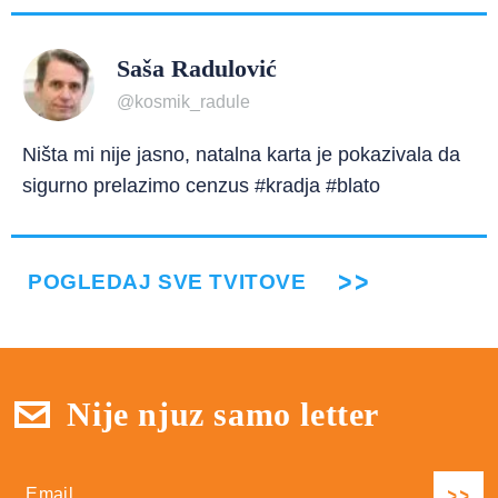
Saša Radulović
@kosmik_radule
Ništa mi nije jasno, natalna karta je pokazivala da
sigurno prelazimo cenzus #kradja #blato
POGLEDAJ SVE TVITOVE
Nije njuz samo letter