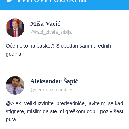
Miša Vacić
@kazi_zivela_srbija
Oće neko na basket? Slobodan sam narednih
godina.
Aleksandar Šapić
@decko_iz_nambije
@Alek_Veliki Izvinite, predsedniče, javite mi se kad
stignete, mislim da ste mi greškom odbili poziv šest
puta