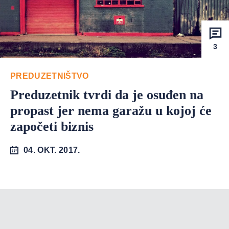
3
PREDUZETNIŠTVO
Preduzetnik tvrdi da je osuđen na
propast jer nema garažu u kojoj će
započeti biznis
04. OKT. 2017.