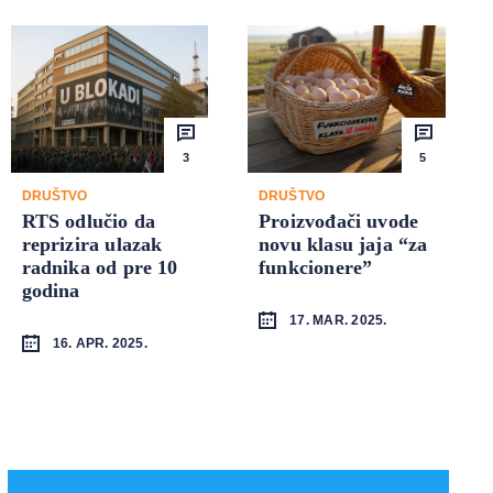
3
5
DRUŠTVO
DRUŠTVO
RTS odlučio da
Proizvođači uvode
reprizira ulazak
novu klasu jaja “za
radnika od pre 10
funkcionere”
godina
17. MAR. 2025.
16. APR. 2025.