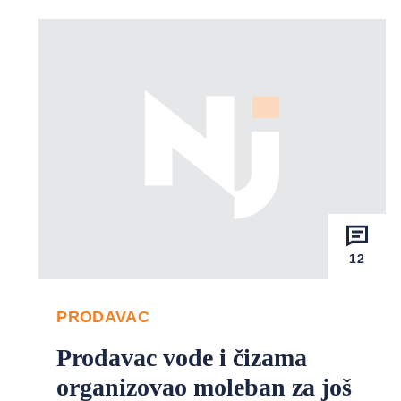
12
PRODAVAC
Prodavac vode i čizama
organizovao moleban za još