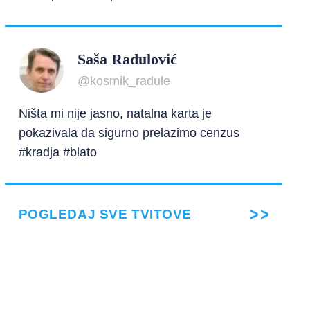
Saša Radulović
@kosmik_radule
Ništa mi nije jasno, natalna karta je
pokazivala da sigurno prelazimo cenzus
#kradja #blato
POGLEDAJ SVE TVITOVE