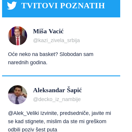
TVITOVI POZNATIH
Miša Vacić
@kazi_zivela_srbija
Oće neko na basket? Slobodan sam
narednih godina.
Aleksandar Šapić
@decko_iz_nambije
@Alek_Veliki Izvinite, predsedniče, javite mi
se kad stignete, mislim da ste mi greškom
odbili poziv šest puta