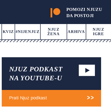
POMOZI NJUZU
DA POSTOJI
NJUZ
NJUZ
KVIZ
#NIJENJUZ
ARHIVA
ŽENA
IGRE
NJUZ PODKAST
NA YOUTUBE-U
Prati Njuz podkast