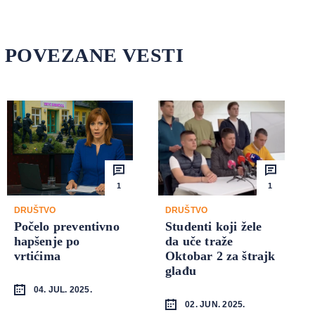
POVEZANE VESTI
1
1
DRUŠTVO
DRUŠTVO
Počelo preventivno
Studenti koji žele
hapšenje po
da uče traže
vrtićima
Oktobar 2 za štrajk
glađu
04. JUL. 2025.
02. JUN. 2025.