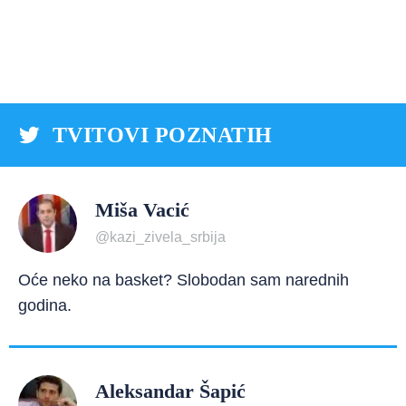
TVITOVI POZNATIH
Miša Vacić
@kazi_zivela_srbija
Oće neko na basket? Slobodan sam narednih
godina.
Aleksandar Šapić