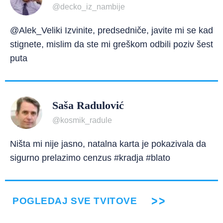
@decko_iz_nambije
@Alek_Veliki Izvinite, predsedniče, javite mi se kad
stignete, mislim da ste mi greškom odbili poziv šest
puta
Saša Radulović
@kosmik_radule
Ništa mi nije jasno, natalna karta je pokazivala da
sigurno prelazimo cenzus #kradja #blato
POGLEDAJ SVE TVITOVE