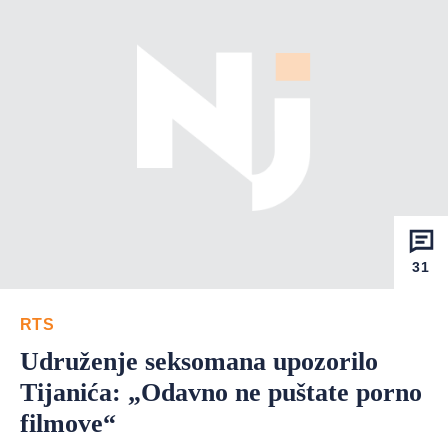
31
RTS
Udruženje seksomana upozorilo
Tijanića: „Odavno ne puštate porno
filmove“