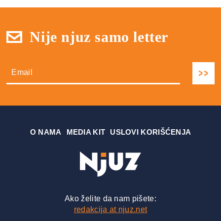
Nije njuz samo letter
О NAMA
MEDIA KIT
USLOVI KORIŠĆENJA
Ako želite da nam pišete:
redakcija at njuz.net