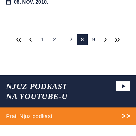
08. NOV. 2010.
1
2
…
7
8
9
NJUZ PODKAST
NA YOUTUBE-U
Prati Njuz podkast