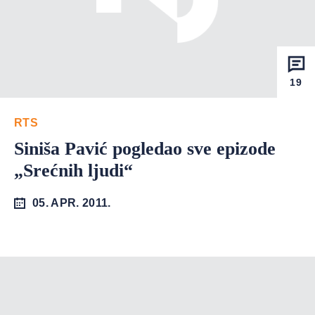
19
RTS
Siniša Pavić pogledao sve epizode
„Srećnih ljudi“
05. APR. 2011.