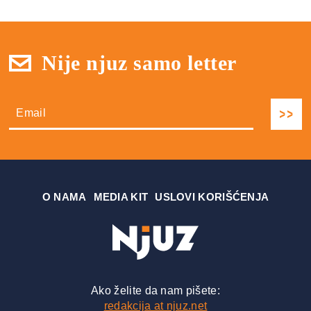
Nije njuz samo letter
О NAMA
MEDIA KIT
USLOVI KORIŠĆENJA
Ako želite da nam pišete:
redakcija at njuz.net