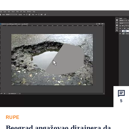
5
RUPE
Beograd angažovao dizajnera da