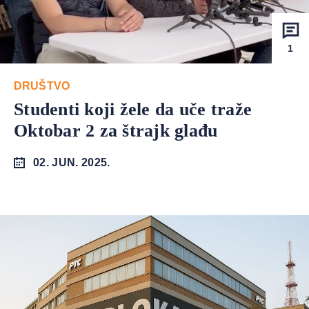
1
DRUŠTVO
Studenti koji žele da uče traže
Oktobar 2 za štrajk glađu
02. JUN. 2025.