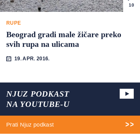
10
RUPE
Beograd gradi male žičare preko
svih rupa na ulicama
19. APR. 2016.
NJUZ PODKAST
NA YOUTUBE-U
Prati Njuz podkast