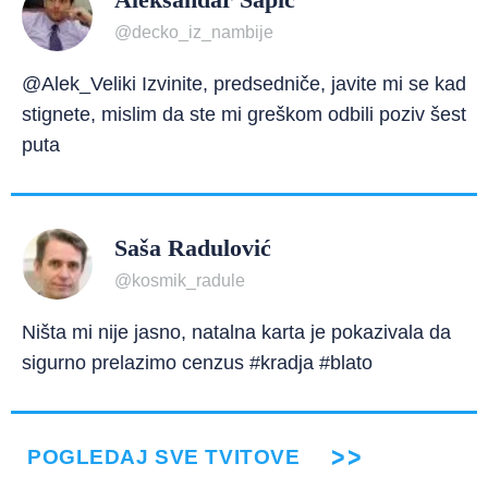
@decko_iz_nambije
@Alek_Veliki Izvinite, predsedniče, javite mi se kad
stignete, mislim da ste mi greškom odbili poziv šest
puta
Saša Radulović
@kosmik_radule
Ništa mi nije jasno, natalna karta je pokazivala da
sigurno prelazimo cenzus #kradja #blato
POGLEDAJ SVE TVITOVE