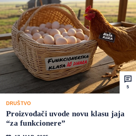
5
DRUŠTVO
Proizvođači uvode novu klasu jaja
“za funkcionere”