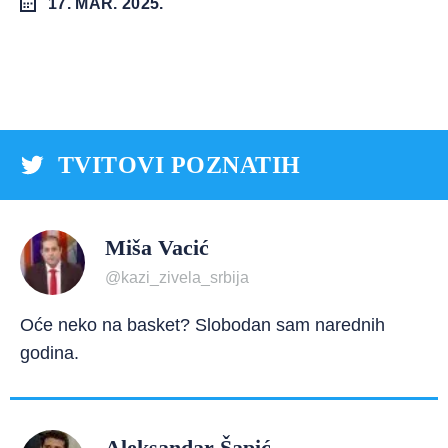
17. MAR. 2025.
TVITOVI POZNATIH
Miša Vacić
@kazi_zivela_srbija
Oće neko na basket? Slobodan sam narednih
godina.
Aleksandar Šapić